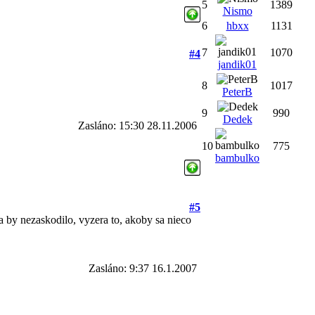
5
1389
Nismo
6
hbxx
1131
7
1070
#4
jandik01
8
1017
PeterB
9
990
Dedek
Zasláno: 15:30 28.11.2006
10
775
bambulko
#5
nia by nezaskodilo, vyzera to, akoby sa nieco
Zasláno: 9:37 16.1.2007