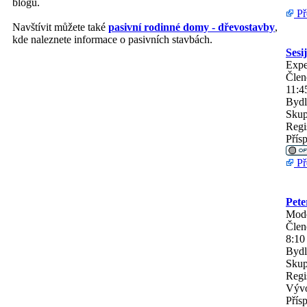
blogu.
Př
Navštívit můžete také
pasivní rodinné domy - dřevostavby
,
kde naleznete informace o pasivních stavbách.
Sesi
Expe
Člen
11:4
Bydl
Skup
Regi
Přís
Př
Pet
Mode
Člen
8:10
Bydl
Skup
Regi
Vývo
Přís