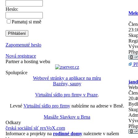
Heslo:
Melo
Pamatuj si mně
Člen
23:1
Skup
Regi
Zapomenuté heslo
Vývo
Přís
Nová registrace
Partner a hosting webu
Př
Spolupráce
Webové stránky a aplikace na míru
jand
Bazény, sauny
Web
Člen
Virtuální sídlo pro firmy v Praze
.
20:4
Bydl
Levné
Virtuální sídlo pro firmy
nabízíme na adrese v Brně.
Skup
Admi
Masáže Slavkov u Brna
Vývo
Odkazy
Přís
česká sociální síť rexVoX.com
Informace a projekty na
rodinné domy
naleznete v našem