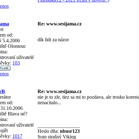
enos
jama
Re: www.sesijama.cz
rt
em od:
dík lidi za názor
5 5.4.2006
iště
Olomouc
ina:
strovaní uživatelé
pěvky:
103
enos
erB
Re: www.sesijama.cz
rátor
nie je to zle, tiez sa mi to pozdava, ale trosku kore
em od:
nenacitalo...
 31.10.2006
iště
Blava né?
ina:
strovaní uživatelé
_________________
jáři
Heslo dňa:
nbusr123
pěvky:
1017
Som strašný Viking