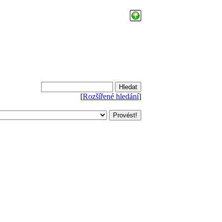
[
Rozšířené hledání
]