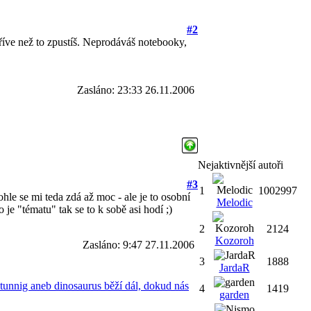
#2
říve než to zpustíš. Neprodáváš notebooky,
Zasláno: 23:33 26.11.2006
Nejaktivnější autoři
#3
1
1002997
le se mi teda zdá až moc - ale je to osobní
Melodic
je "tématu" tak se to k sobě asi hodí ;)
2
2124
Kozoroh
Zasláno: 9:47 27.11.2006
3
1888
JardaR
tunnig aneb dinosaurus běží dál, dokud nás
4
1419
garden