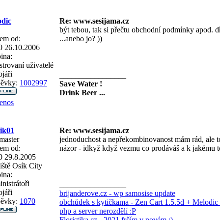
dic
Re: www.sesijama.cz
být tebou, tak si přečtu obchodní podmínky apod. d
em od:
...anebo jo?
))
0 26.10.2006
ina:
strovaní uživatelé
jáři
_________________
pěvky:
1002997
Save Water !
Drink Beer ...
enos
ik01
Re: www.sesijama.cz
master
jednoduchost a nepřekombinovanost mám rád, ale toh
em od:
názor - idkyž když vezmu co prodáváš a k jakému to 
0 29.8.2005
iště
Osík City
ina:
nistrátoři
_________________
jáři
brijanderove.cz - wp samosise update
pěvky:
1070
obchůdek s kytičkama - Zen Cart 1.5.5d + Melodic 
php a server nerozdělí :P
Floristika.cz - 2021 frčím v novém :)