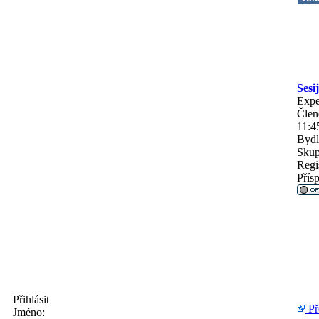
Sesi
Expe
Člen
11:4
Bydl
Skup
Regi
Přís
Přihlásit
Př
Jméno: