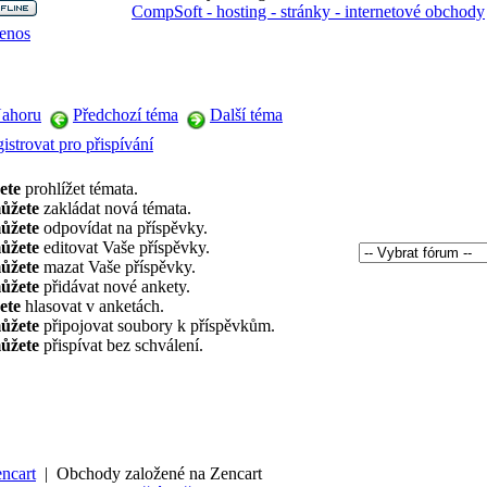
CompSoft - hosting - stránky - internetové obchody
enos
ahoru
Předchozí téma
Další téma
istrovat pro přispívání
ete
prohlížet témata.
ůžete
zakládat nová témata.
ůžete
odpovídat na příspěvky.
ůžete
editovat Vaše příspěvky.
ůžete
mazat Vaše příspěvky.
ůžete
přidávat nové ankety.
ete
hlasovat v anketách.
ůžete
připojovat soubory k příspěvkům.
ůžete
přispívat bez schválení.
ncart
|
Obchody založené na Zencart