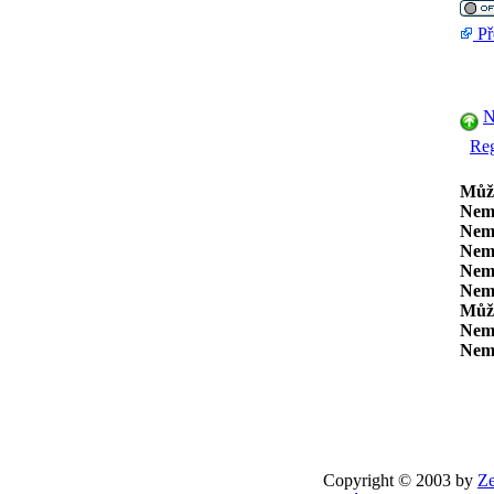
Př
N
Reg
Můž
Nem
Nem
Nem
Nem
Nem
Můž
Nem
Nem
Copyright © 2003 by
Ze