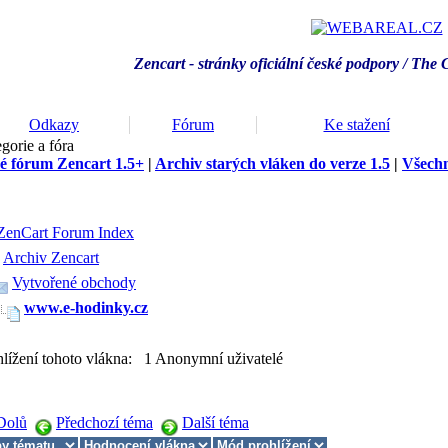
Zencart - stránky oficiální české podpory / T
he 
Odkazy
Fórum
Ke stažení
gorie a fóra
é fórum Zencart 1.5+
|
Archiv starých vláken do verze 1.5
|
Všechn
ZenCart Forum Index
Archiv Zencart
Vytvořené obchody
www.e-hodinky.cz
hlížení tohoto vlákna: 1 Anonymní uživatelé
Dolů
Předchozí téma
Další téma