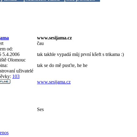
jama
www.sesijama.cz
rt
čau
em od:
5 5.4.2006
tak takhle vypadá můj první kšeft s trikama :)
iště
Olomouc
ina:
tak se do mě pusťte, he he
strovaní uživatelé
pěvky:
103
www.sesijama.cz
Ses
enos