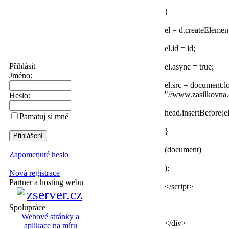
}
el = d.createElement
el.id = id;
Přihlásit
el.async = true;
Jméno:
el.src = document.l
"//www.zasilkovna.c
Heslo:
head.insertBefore(el
Pamatuj si mně
}
(document)
Zapomenuté heslo
);
Nová registrace
Partner a hosting webu
</script>
Spolupráce
Webové stránky a
</div>
aplikace na míru