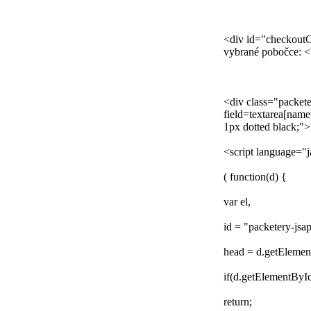
<div id="checkoutC
vybrané pobočce: <
<div class="packete
field=textarea[name
1px dotted black;"
<script language="j
( function(d) {
var el,
id = "packetery-jsap
head = d.getEleme
if(d.getElementById
return;