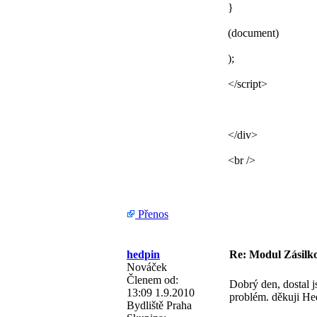
}
(document)
);
</script>
</div>
<br />
Přenos
hedpin
Re: Modul Zásilk
Nováček
Členem od:
Dobrý den, dostal 
13:09 1.9.2010
problém. děkuji He
Bydliště
Praha