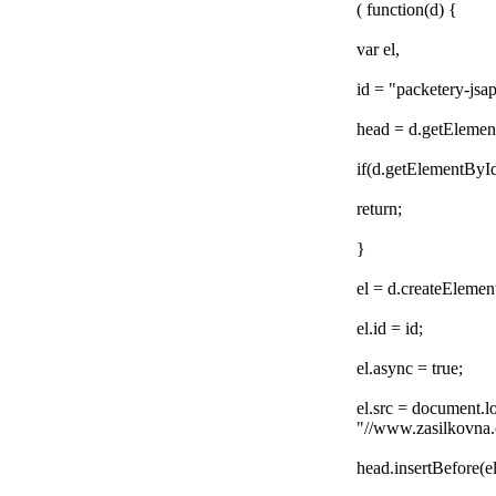
( function(d) {
var el,
id = "packetery-jsap
head = d.getEleme
if(d.getElementById
return;
}
el = d.createElement
el.id = id;
el.async = true;
el.src = document.l
"//www.zasilkovna.c
head.insertBefore(el