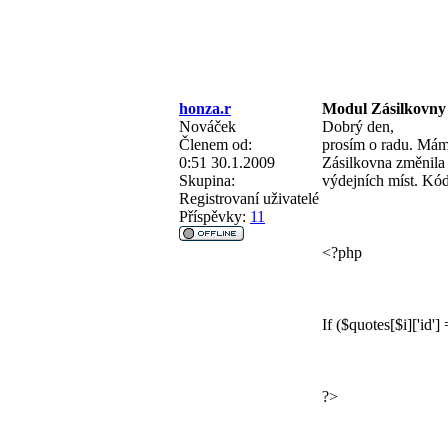
honza.r
Modul Zásilkovny
Nováček
Dobrý den,
Členem od:
prosím o radu. Mám
0:51 30.1.2009
Zásilkovna změnila 
Skupina:
výdejních míst. Kód
Registrovaní uživatelé
Příspěvky:
11
<?php
If ($quotes[$i]['id'
?>