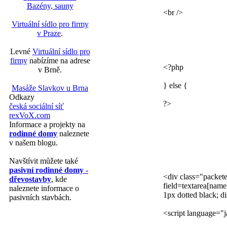
Bazény, sauny
<br />
Virtuální sídlo pro firmy
v Praze
.
Levné
Virtuální sídlo pro
firmy
nabízíme na adrese
<?php
v Brně.
} else {
Masáže Slavkov u Brna
Odkazy
?>
česká sociální síť
rexVoX.com
Informace a projekty na
rodinné domy
naleznete
v našem blogu.
Navštívit můžete také
pasivní rodinné domy -
<div class="packete
dřevostavby
, kde
field=textarea[name
naleznete informace o
1px dotted black; 
pasivních stavbách.
<script language="j