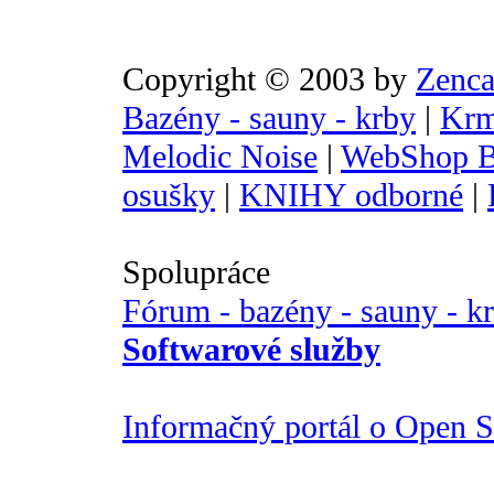
Copyright © 2003 by
Zenca
Bazény - sauny - krby
|
Krm
Melodic Noise
|
WebShop B
osušky
|
KNIHY odborné
|
Spolupráce
Fórum - bazény - sauny - k
Softwarové služby
Informačný portál o Open So