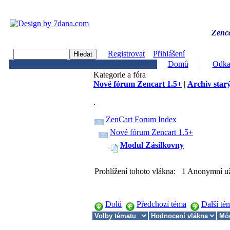
Zenca
Registrovat
Přihlášení
Domů
Odka
Kategorie a fóra
Nové fórum Zencart 1.5+
|
Archiv starý
.
ZenCart Forum Index
Nové fórum Zencart 1.5+
Modul Zásilkovny
Prohlížení tohoto vlákna: 1 Anonymní už
Dolů
Předchozí téma
Další té