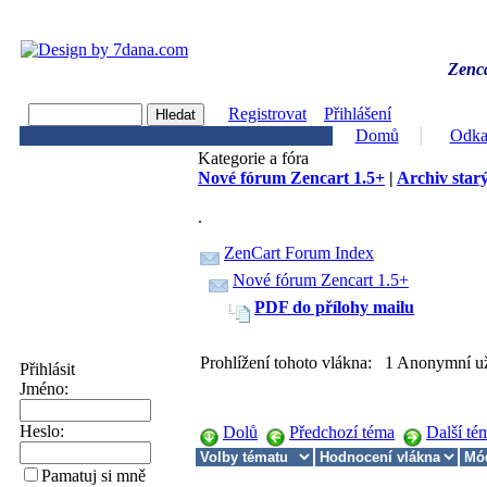
Zenca
Registrovat
Přihlášení
Domů
Odka
Kategorie a fóra
Nové fórum Zencart 1.5+
|
Archiv starý
.
ZenCart Forum Index
Nové fórum Zencart 1.5+
PDF do přílohy mailu
Prohlížení tohoto vlákna: 1 Anonymní už
Přihlásit
Jméno:
Heslo:
Dolů
Předchozí téma
Další té
Pamatuj si mně