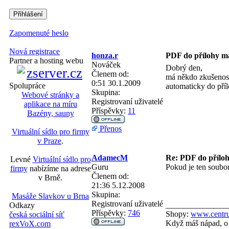
Zapomenuté heslo
Nová registrace
honza.r
PDF do přílohy m
Partner a hosting webu
Nováček
Dobrý den,
Členem od:
má někdo zkušenost,
0:51 30.1.2009
Spolupráce
automaticky do př
Skupina:
Webové stránky a
Registrovaní uživatelé
aplikace na míru
Příspěvky:
11
Bazény, sauny
Přenos
Virtuální sídlo pro firmy
v Praze
.
AdamecM
Re: PDF do příloh
Levné
Virtuální sídlo pro
Guru
Pokud je ten soubo
firmy
nabízíme na adrese
Členem od:
v Brně.
21:36 5.12.2008
Skupina:
Masáže Slavkov u Brna
Registrovaní uživatelé
_______________
Odkazy
Příspěvky:
746
Shopy:
www.centru
česká sociální síť
Když máš nápad, o 
rexVoX.com