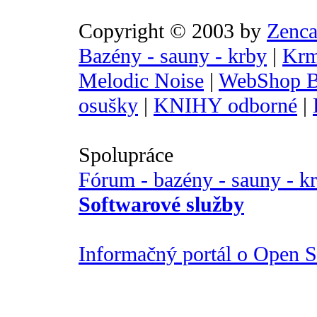
Copyright © 2003 by
Zenca
Bazény - sauny - krby
|
Krm
Melodic Noise
|
WebShop B
osušky
|
KNIHY odborné
|
Spolupráce
Fórum - bazény - sauny - k
Softwarové služby
Informačný portál o Open So