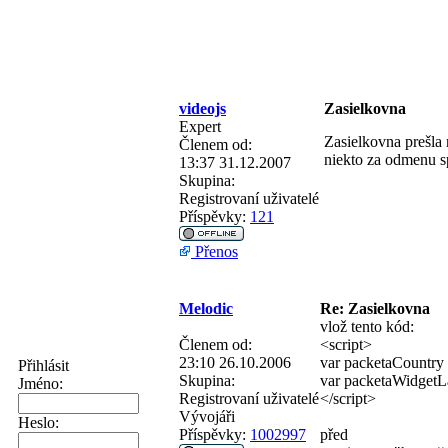
videojs
Zasielkovna
Expert
Zasielkovna prešla 
Členem od:
niekto za odmenu 
13:37 31.12.2007
Skupina:
Registrovaní uživatelé
Příspěvky:
121
Přenos
Melodic
Re: Zasielkovna
vlož tento kód:
Členem od:
<script>
23:10 26.10.2006
var packetaCountry 
Přihlásit
Skupina:
var packetaWidgetL
Jméno:
Registrovaní uživatelé
</script>
Vývojáři
Heslo:
Příspěvky:
1002997
před