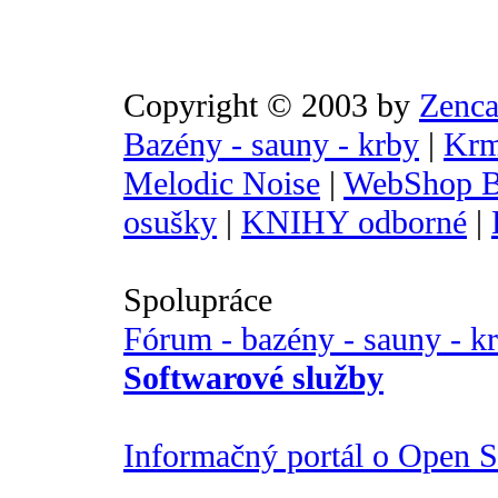
Copyright © 2003 by
Zenca
Bazény - sauny - krby
|
Krm
Melodic Noise
|
WebShop B
osušky
|
KNIHY odborné
|
Spolupráce
Fórum - bazény - sauny - k
Softwarové služby
Informačný portál o Open So