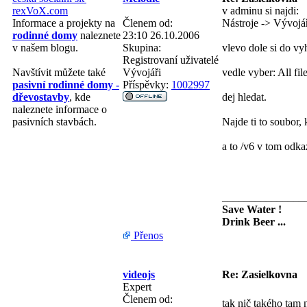
v adminu si najdi:
rexVoX.com
Členem od:
Nástroje -> Vývojář
Informace a projekty na
23:10 26.10.2006
rodinné domy
naleznete
Skupina:
vlevo dole si do vy
v našem blogu.
Registrovaní uživatelé
Vývojáři
vedle vyber: All fil
Navštívit můžete také
Příspěvky:
1002997
pasivní rodinné domy -
dej hledat.
dřevostavby
, kde
naleznete informace o
Najde ti to soubor, 
pasivních stavbách.
a to /v6 v tom odkaz
_______________
Save Water !
Drink Beer ...
Přenos
videojs
Re: Zasielkovna
Expert
Členem od:
tak nič takého tam