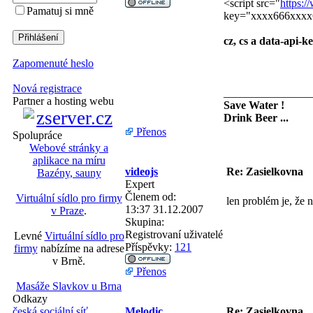
<script src="
https:/
Pamatuj si mně
key="xxxx666xxxx6
cz, cs a data-api-k
Zapomenuté heslo
Nová registrace
________________
Partner a hosting webu
Save Water !
Drink Beer ...
Přenos
Spolupráce
Webové stránky a
aplikace na míru
videojs
Re: Zasielkovna
Bazény, sauny
Expert
Členem od:
Virtuální sídlo pro firmy
len problém je, že 
13:37 31.12.2007
v Praze
.
Skupina:
Registrovaní uživatelé
Levné
Virtuální sídlo pro
Příspěvky:
121
firmy
nabízíme na adrese
v Brně.
Přenos
Masáže Slavkov u Brna
Odkazy
Melodic
Re: Zasielkovna
česká sociální síť