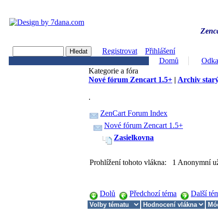
Zenca
Registrovat
Přihlášení
Domů
Odka
Kategorie a fóra
Nové fórum Zencart 1.5+
|
Archiv starý
.
ZenCart Forum Index
Nové fórum Zencart 1.5+
Zasielkovna
Prohlížení tohoto vlákna: 1 Anonymní už
Dolů
Předchozí téma
Další té