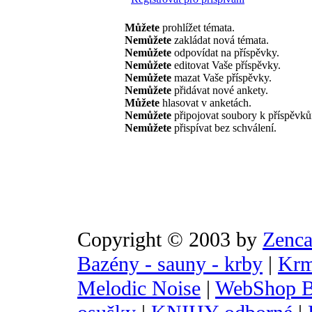
Můžete
prohlížet témata.
Nemůžete
zakládat nová témata.
Nemůžete
odpovídat na příspěvky.
Nemůžete
editovat Vaše příspěvky.
Nemůžete
mazat Vaše příspěvky.
Nemůžete
přidávat nové ankety.
Můžete
hlasovat v anketách.
Nemůžete
připojovat soubory k příspěvk
Nemůžete
přispívat bez schválení.
Copyright © 2003 by
Zenca
Bazény - sauny - krby
|
Krm
Melodic Noise
|
WebShop B