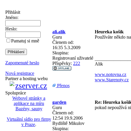
Přihlásit
Jméno:
Heslo:
ali.alik
Heureka košík
Guru
Používáte někdo na
Pamatuj si mně
Členem od:
16:35 5.3.2009
Skupina:
Registrovaní uživatelé
_______________
Zapomenuté heslo
Příspěvky:
222
Alik
Nová registrace
www.notovna.cz
Partner a hosting webu
www.Starenoty.cz
Přenos
Spolupráce
Webové stránky a
garden
Re: Heureka koší
aplikace na míru
Guru
pokud nepoužívá nik
Bazény, sauny
Členem od:
12:54 19.9.2006
Virtuální sídlo pro firmy
Bydliště
Mikulov
v Praze
.
Skupina:
_______________