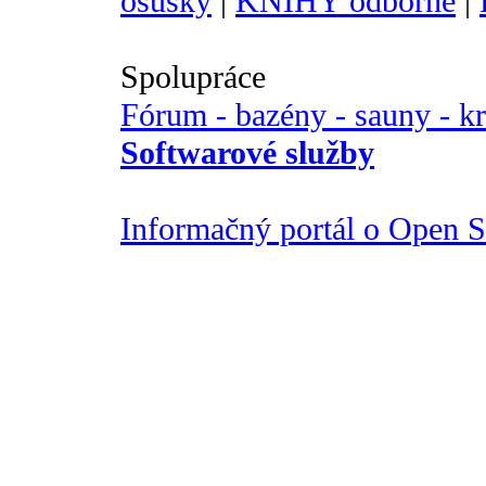
osušky
|
KNIHY odborné
|
Spolupráce
Fórum - bazény - sauny - k
Softwarové služby
Informačný portál o Open So