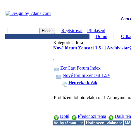
Zenca
Registrovat
Přihlášení
Domů
Odka
Kategorie a fóra
Nové fórum Zencart 1.5+
|
Archiv starý
.
ZenCart Forum Index
Nové fórum Zencart 1.5+
Heureka košík
Prohlížení tohoto vlákna: 1 Anonymní už
Dolů
Předchozí téma
Další té