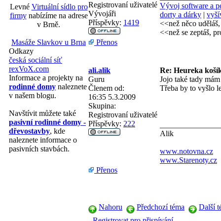
Registrovaní uživatelé
Vývoj software a po
Levné
Virtuální sídlo pro
Vývojáři
dorty a dárky
|
vyší
firmy
nabízíme na adrese
Příspěvky:
1419
<<než něco udělá
v Brně.
<<než se zeptáš, pro
Přenos
Masáže Slavkov u Brna
Odkazy
česká sociální síť
rexVoX.com
ali.alik
Re: Heureka koší
Informace a projekty na
Guru
Jojo také tady mám 
rodinné domy
naleznete
Členem od:
Třeba by to vyšlo le
v našem blogu.
16:35 5.3.2009
Skupina:
Navštívit můžete také
Registrovaní uživatelé
pasivní rodinné domy -
Příspěvky:
222
_______________
dřevostavby
, kde
Alik
naleznete informace o
pasivních stavbách.
www.notovna.cz
www.Starenoty.cz
Přenos
Nahoru
Předchozí téma
Další 
Registrovat pro přispívání