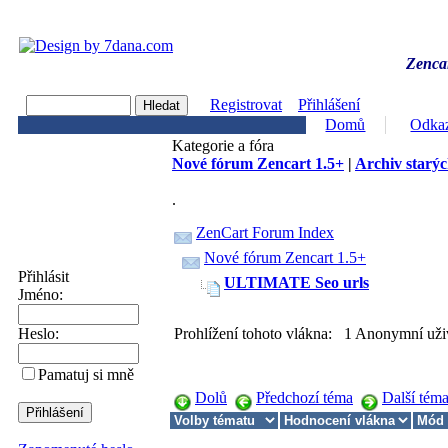
Zencar
Registrovat
Přihlášení
Domů
Odka
Kategorie a fóra
Nové fórum Zencart 1.5+
|
Archiv starýc
.
ZenCart Forum Index
Nové fórum Zencart 1.5+
Přihlásit
ULTIMATE Seo urls
Jméno:
Prohlížení tohoto vlákna: 1 Anonymní uži
Heslo:
Pamatuj si mně
Dolů
Předchozí téma
Další tém