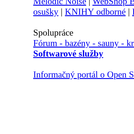
Melodic Noise
|
WebShop B
osušky
|
KNIHY odborné
|
Spolupráce
Fórum - bazény - sauny - k
Softwarové služby
Informačný portál o Open So