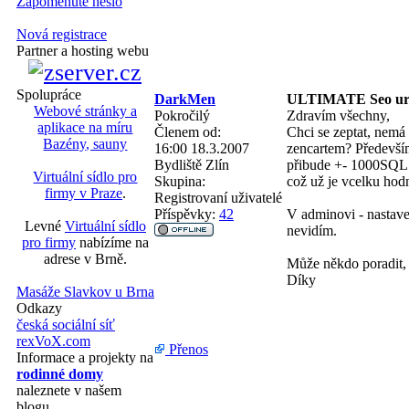
Zapomenuté heslo
Nová registrace
Partner a hosting webu
Spolupráce
DarkMen
ULTIMATE Seo ur
Webové stránky a
Pokročilý
Zdravím všechny,
aplikace na míru
Členem od:
Chci se zeptat, nem
Bazény, sauny
16:00 18.3.2007
zencartem? Především
Bydliště
Zlín
přibude +- 1000SQL 
Virtuální sídlo pro
Skupina:
což už je vcelku hod
firmy v Praze
.
Registrovaní uživatelé
Příspěvky:
42
V adminovi - nastav
Levné
Virtuální sídlo
nevidím.
pro firmy
nabízíme na
adrese v Brně.
Může někdo poradit, 
Díky
Masáže Slavkov u Brna
Odkazy
česká sociální síť
rexVoX.com
Přenos
Informace a projekty na
rodinné domy
naleznete v našem
blogu.