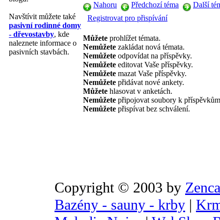
Nahoru
Předchozí téma
Další té
Navštívit můžete také
Registrovat pro přispívání
pasivní rodinné domy
- dřevostavby
, kde
Můžete
prohlížet témata.
naleznete informace o
Nemůžete
zakládat nová témata.
pasivních stavbách.
Nemůžete
odpovídat na příspěvky.
Nemůžete
editovat Vaše příspěvky.
Nemůžete
mazat Vaše příspěvky.
Nemůžete
přidávat nové ankety.
Můžete
hlasovat v anketách.
Nemůžete
připojovat soubory k příspěvkům
Nemůžete
přispívat bez schválení.
Copyright © 2003 by
Zenca
Bazény - sauny - krby
|
Krm