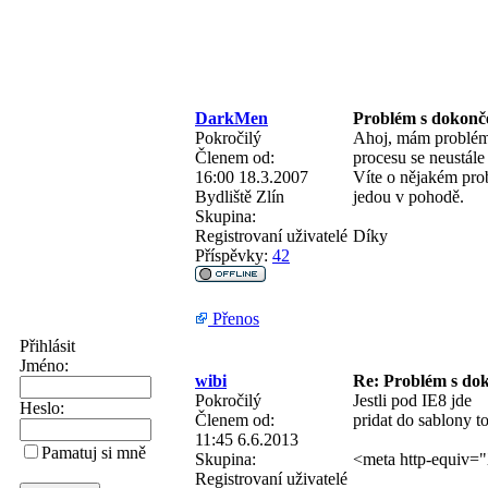
DarkMen
Problém s dokonč
Pokročilý
Ahoj, mám problém, 
Členem od:
procesu se neustále 
16:00 18.3.2007
Víte o nějakém prob
Bydliště
Zlín
jedou v pohodě.
Skupina:
Registrovaní uživatelé
Díky
Příspěvky:
42
Přenos
Přihlásit
Jméno:
wibi
Re: Problém s do
Pokročilý
Jestli pod IE8 jde
Heslo:
Členem od:
pridat do sablony t
11:45 6.6.2013
Pamatuj si mně
Skupina:
<meta http-equiv=
Registrovaní uživatelé