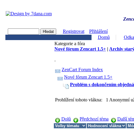
Zenca
Registrovat
Přihlášení
Domů
Odka
Kategorie a fóra
Nové fórum Zencart 1.5+
|
Archiv starý
.
ZenCart Forum Index
Nové fórum Zencart 1.5+
Problém s dokončením objedná
Prohlížení tohoto vlákna: 1 Anonymní už
Dolů
Předchozí téma
Další té