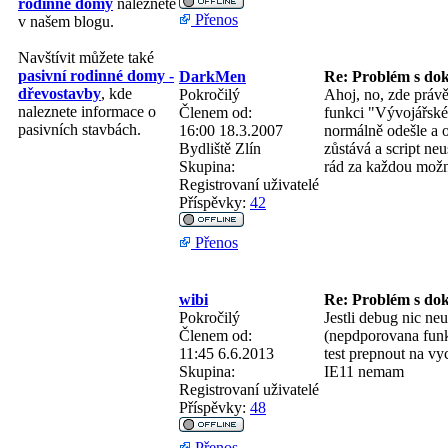
rodinné domy
naleznete
Přenos
v našem blogu.
Navštívit můžete také
pasivní rodinné domy -
DarkMen
Re: Problém s do
dřevostavby
, kde
Pokročilý
Ahoj, no, zde práv
naleznete informace o
Členem od:
funkci "Vývojářské
pasivních stavbách.
16:00 18.3.2007
normálně odešle a 
Bydliště
Zlín
zůstává a script n
Skupina:
rád za každou možn
Registrovaní uživatelé
Příspěvky:
42
Přenos
wibi
Re: Problém s do
Pokročilý
Jestli debug nic ne
Členem od:
(nepdporovana funkc
11:45 6.6.2013
test prepnout na vy
Skupina:
IE11 nemam
Registrovaní uživatelé
Příspěvky:
48
Přenos