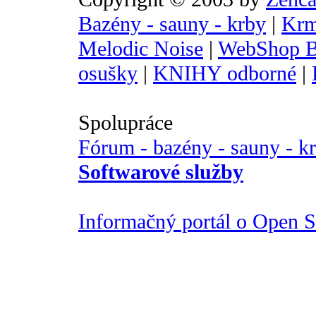
Bazény - sauny - krby
|
Krm
Melodic Noise
|
WebShop B
osušky
|
KNIHY odborné
|
Spolupráce
Fórum - bazény - sauny - k
Softwarové služby
Informačný portál o Open So