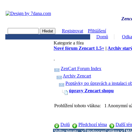
Zenca
Registrovat
Přihlášení
Domů
Odka
Kategorie a fóra
Nové fórum Zencart 1.5+
|
Archiv starý
.
ZenCart Forum Index
Archiv Zencart
Poptávky po úpravách a instalaci o
úpravy Zencart shopu
Prohlížení tohoto vlákna: 1 Anonymní už
Dolů
Předchozí téma
Další té