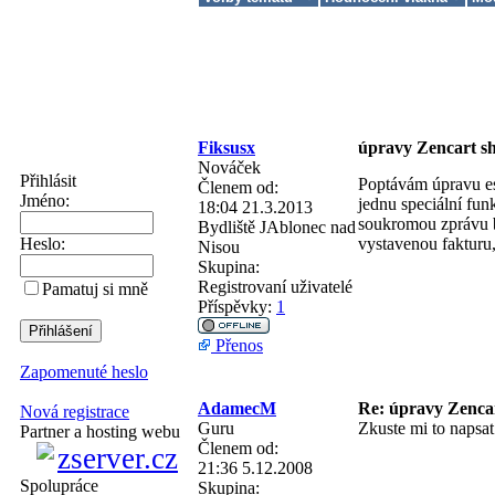
Fiksusx
úpravy Zencart s
Nováček
Přihlásit
Poptávám úpravu es
Členem od:
Jméno:
jednu speciální fun
18:04 21.3.2013
soukromou zprávu b
Bydliště
JAblonec nad
vystavenou fakturu
Heslo:
Nisou
Skupina:
Registrovaní uživatelé
Pamatuj si mně
Příspěvky:
1
Přenos
Zapomenuté heslo
AdamecM
Re: úpravy Zenca
Nová registrace
Guru
Zkuste mi to napsa
Partner a hosting webu
Členem od:
21:36 5.12.2008
Spolupráce
Skupina: