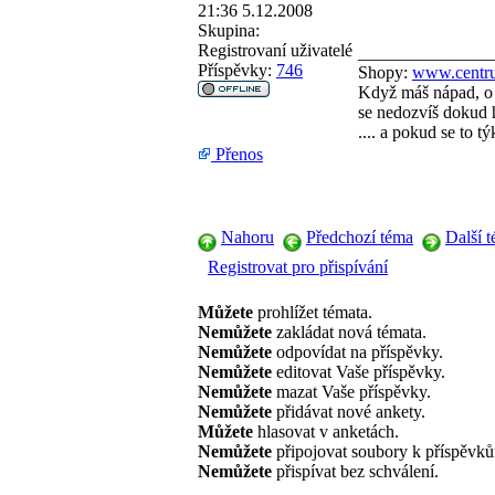
21:36 5.12.2008
Skupina:
Registrovaní uživatelé
_______________
Příspěvky:
746
Shopy:
www.centru
Když máš nápad, o 
se nedozvíš dokud h
.... a pokud se to 
Přenos
Nahoru
Předchozí téma
Další 
Registrovat pro přispívání
Můžete
prohlížet témata.
Nemůžete
zakládat nová témata.
Nemůžete
odpovídat na příspěvky.
Nemůžete
editovat Vaše příspěvky.
Nemůžete
mazat Vaše příspěvky.
Nemůžete
přidávat nové ankety.
Můžete
hlasovat v anketách.
Nemůžete
připojovat soubory k příspěvk
Nemůžete
přispívat bez schválení.