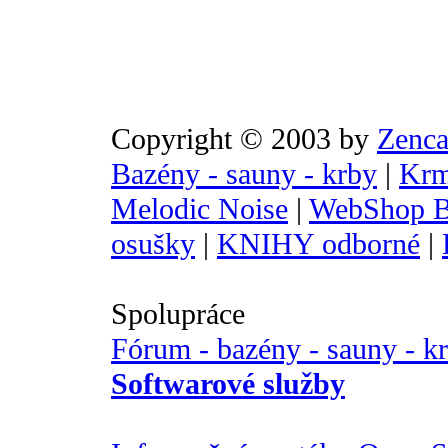
Copyright © 2003 by
Zenca
Bazény - sauny - krby
|
Krm
Melodic Noise
|
WebShop B
osušky
|
KNIHY odborné
|
Spolupráce
Fórum - bazény - sauny - k
Softwarové služby