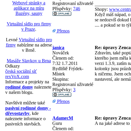
Webové stránky a
Registrovaní uživatelé
_______________
aplikace na míru
Příspěvky:
746
Shopy:
www.centru
Bazény, sauny
Když máš nápad, o 
se nedozvíš dokud h
Virtuální sídlo pro firmy
.... a pokud se to 
v Praze
.
Přenos
Levné
Virtuální sídlo pro
firmy
nabízíme na adrese
janica
Re: úpravy Zenca
v Brně.
Nováček
Zdravím, také popt
Členem od:
kterého jsem měla k
Masáže Slavkov u Brna
7:32 1.7.2011
verzi 1.3.9, zatím 
Odkazy
Bydliště
Frýdek-
kolonky jsou prázdn
česká sociální síť
Místek
k ničemu. Jsem och
rexVoX.com
Skupina:
nastavení, ale ne
Informace a projekty na
Registrovaní uživatelé
rodinné domy
naleznete
Příspěvky:
3
v našem blogu.
Přenos
Navštívit můžete také
pasivní rodinné domy -
dřevostavby
, kde
AdamecM
Re: úpravy Zenca
naleznete informace o
Guru
A na jaké adrese to 
pasivních stavbách.
Členem od: