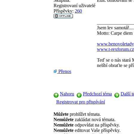
Skupina:
Edit: omlouvám se 
Registrovaní uživatelé
Příspěvky:
260
_______________
Jsem lev samotář....
Motto: Carpe diem
www.benovoletady
www.t-rexforum.cz
Teď se o nás stará 
nelíbí obraťte se př
Přenos
Nahoru
Předchozí téma
Další 
Registrovat pro přispívání
Můžete
prohlížet témata.
Nemůžete
zakládat nová témata.
Nemůžete
odpovídat na příspěvky.
Nemůžete
editovat Vaše příspěvky.