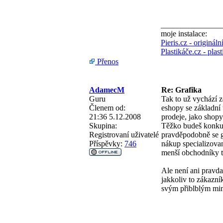
_______________
moje instalace:
Pieris.cz - originál
Plastikáče.cz - pla
Přenos
AdamecM
Re: Grafika
Guru
Tak to už vychází 
Členem od:
eshopy se základní 
21:36 5.12.2008
prodeje, jako shopy
Skupina:
Těžko budeš konkur
Registrovaní uživatelé
pravděpodobně se gr
Příspěvky:
746
nákup specializovan
menší obchodníky t
Ale není ani pravda
jakkoliv to zákazní
svým přiblblým mim