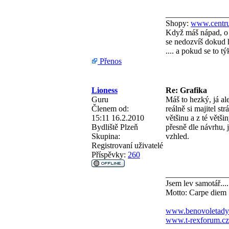
_______________
Shopy:
www.centru
Když máš nápad, o 
se nedozvíš dokud h
.... a pokud se to 
Přenos
Lioness
Re: Grafika
Guru
Máš to hezký, já al
Členem od:
reálně si majitel st
15:11 16.2.2010
většinu a z té větš
Bydliště
Plzeň
přesně dle návrhu, 
Skupina:
vzhled.
Registrovaní uživatelé
Příspěvky:
260
_______________
Jsem lev samotář....
Motto: Carpe diem
www.benovoletady
www.t-rexforum.cz