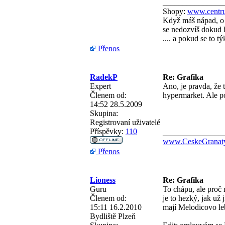
_______________
Shopy:
www.centru
Když máš nápad, o 
se nedozvíš dokud h
.... a pokud se to 
Přenos
RadekP
Re: Grafika
Expert
Ano, je pravda, že 
Členem od:
hypermarket. Ale po
14:52 28.5.2009
Skupina:
Registrovaní uživatelé
Příspěvky:
110
_______________
www.CeskeGranaty
Přenos
Lioness
Re: Grafika
Guru
To chápu, ale proč 
Členem od:
je to hezký, jak už
15:11 16.2.2010
mají Melodicovo leb
Bydliště
Plzeň