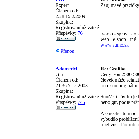
Expert
Zaujimavé prácičky
Členem od:
2:28 15.2.2009
Skupina:
Registrovaní uživatelé
_______________
Příspěvky:
76
tvorba - sprava - o
web - e-shop - iné
www.sumo.sk
Přenos
AdamecM
Re: Grafika
Guru
Ceny jsou 2500-500
Členem od:
člověk může sehnat
21:36 5.12.2008
toto jsou originální
Skupina:
Registrovaní uživatelé
Součástí návrhu je k
Příspěvky:
746
nebo gif, podle přán
Ale nechci tu moc t
vybudilo prohlížen
trpělivost. Podrobn