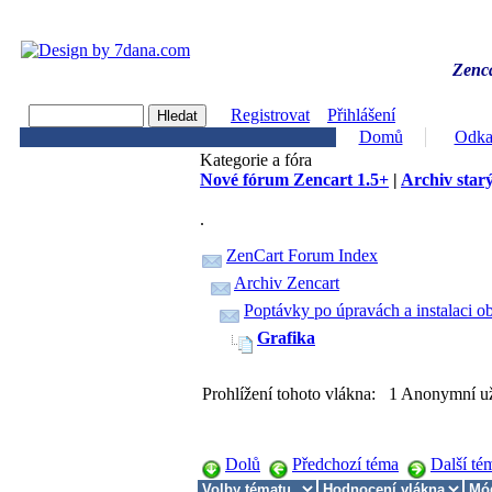
Zenca
Registrovat
Přihlášení
Domů
Odka
Kategorie a fóra
Nové fórum Zencart 1.5+
|
Archiv starý
.
ZenCart Forum Index
Archiv Zencart
Poptávky po úpravách a instalaci o
Grafika
Prohlížení tohoto vlákna: 1 Anonymní už
Dolů
Předchozí téma
Další té