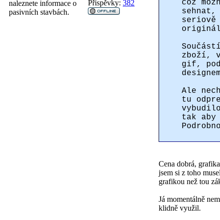
což mož
Příspěvky:
382
naleznete informace o
sehnat,
pasivních stavbách.
seriově
originá
Součást
zboží, 
gif, po
designe
Ale nec
tu odpr
vybudil
tak aby
Podrobn
Cena dobrá, grafik
jsem si z toho muse
grafikou než tou zá
Já momentálně nemá
klidně využil.