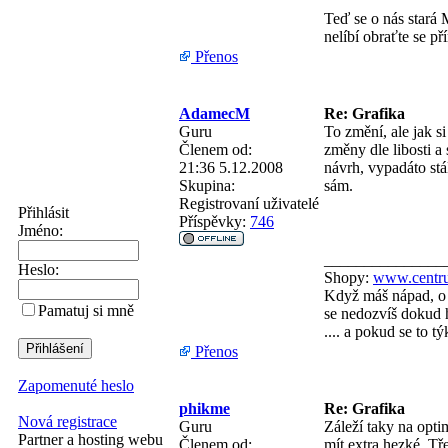
Teď se o nás stará 
nelíbí obraťte se př
Přenos
AdamecM
Re: Grafika
Guru
To změní, ale jak s
Členem od:
změny dle libosti a
21:36 5.12.2008
návrh, vypadáto stál
Skupina:
sám.
Registrovaní uživatelé
Přihlásit
Příspěvky:
746
Jméno:
_______________
Heslo:
Shopy:
www.centru
Když máš nápad, o 
Pamatuj si mně
se nedozvíš dokud h
.... a pokud se to 
Přenos
Zapomenuté heslo
phikme
Re: Grafika
Nová registrace
Guru
Záleží taky na opti
Partner a hosting webu
Členem od:
mít extra hezké. Tř