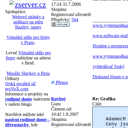
17:24 31.7.2006
Skupina:
Spolupráce
Registrovaní uživatelé
Webové stránky a
Příspěvky:
564
_______________
aplikace na míru
www.vymenaodkazu.
Bazény, sauny
www.software-graf
Virtuální sídlo pro firmy
v Praze
.
Hosting s neomez
Levné
Virtuální sídlo pro
www.vymenaodkazu.
firmy
nabízíme na adrese
v Brně.
vyhledávač český
Masáže Slavkov u Brna
Diskuzní fórum o p
Odkazy
Přenos
česká sociální síť
rexVoX.com
Informace a projekty na
Kovboj
Re: Grafika
rodinné domy
naleznete
Guru
Citát:
v našem blogu.
Členem od:
10:42 1.8.2007
Navštívit můžete také
AdamecM
Skupina:
pasivní rodinné domy -
Ceny js
Registrovaní uživatelé
dřevostavby
, kde