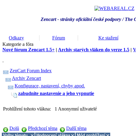
Zencart - stránky oficiální české podpory / T
he 
Odkazy
Fórum
Ke stažení
Kategorie a fóra
Nové fórum Zencart 1.5+
|
Archiv starých vláken do verze 1.5
|
V
.
ZenCart Forum Index
Archiv Zencart
Konfigurace, nastavení, chyby apod.
zabudnite nastavenie a jeho vypnutie
Prohlížení tohoto vlákna: 1 Anonymní uživatelé
Dolů
Předchozí téma
Další téma