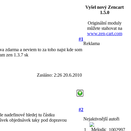
Vyšel nový Zencart
1.5.0
Originální moduly
můžete stahovat na
www.zen-cart.com
#1
Reklama
va zdarma a neviem to za toho najst kde som
am zen 1.3.7 sk
Zasláno: 2:26 20.6.2010
#2
e nadefinové hledej tu částku
Nejaktivnější autoři
návek objednávek taky pod dopravou
1
1002997