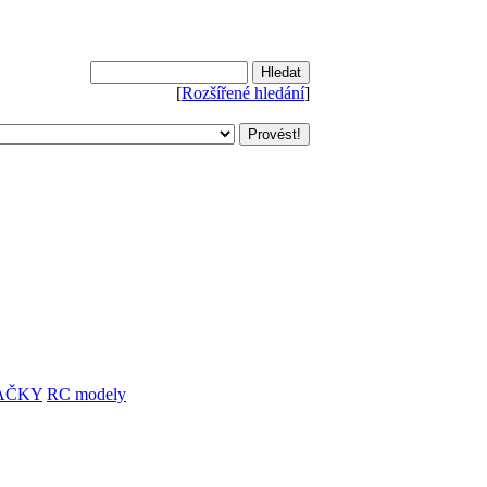
[
Rozšířené hledání
]
AČKY
RC modely