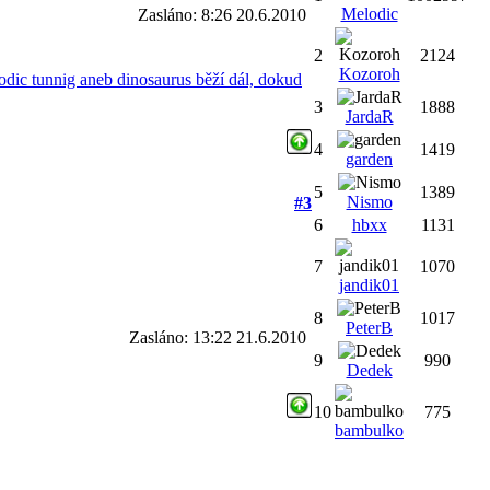
Melodic
Zasláno: 8:26 20.6.2010
2
2124
Kozoroh
dic tunnig aneb dinosaurus běží dál, dokud
3
1888
JardaR
4
1419
garden
5
1389
Nismo
#3
6
hbxx
1131
7
1070
jandik01
8
1017
PeterB
Zasláno: 13:22 21.6.2010
9
990
Dedek
10
775
bambulko