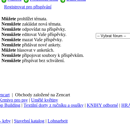
Registrovat pro přispívání
Můžete
prohlížet témata.
Nemůžete
zakládat nová témata.
Nemůžete
odpovídat na příspěvky.
Nemůžete
editovat Vaše příspěvky.
Nemůžete
mazat Vaše příspěvky.
Nemůžete
přidávat nové ankety.
Můžete
hlasovat v anketách.
Nemůžete
připojovat soubory k příspěvkům.
Nemůžete
přispívat bez schválení.
ncart
|
Obchody založené na Zencart
Krmivo pro psy
|
Umělé květiny
p Building
|
Textilní dorty z ručníku a osušky
|
KNIHY odborné
|
HR
- krby
|
Stavební katalog
|
Lohnarbeit