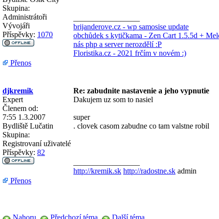
Skupina:
Administrátoři
_________________
Vývojáři
brijanderove.cz - wp samosise update
Příspěvky:
1070
obchůdek s kytičkama - Zen Cart 1.5.5d + Melo
nás php a server nerozdělí :P
Floristika.cz - 2021 frčím v novém :)
Přenos
djkremik
Re: zabudnite nastavenie a jeho vypnutie
Expert
Dakujem uz som to nasiel
Členem od:
7:55 1.3.2007
super
Bydliště
Lučatin
. clovek casom zabudne co tam valstne robil
Skupina:
Registrovaní uživatelé
Příspěvky:
82
_________________
http://kremik.sk
http://radostne.sk
admin
Přenos
Nahoru
Předchozí téma
Další téma