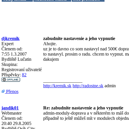
djkremik
zabudnite nastavenie a jeho vypnutie
Expert
Ahojte.
Členem od:
uz je to davno co som nastavyl nad 500€ dopra
7:55 1.3.2007
to nastavyl. prosim o radu. chcem to vypnut. m
Bydliště
Lučatin
dakujem
Skupina:
Registrovaní uživatelé
Příspěvky:
82
_________________
http://kremik.sk
http://radostne.sk
admin
Přenos
jandik01
Re: zabudnite nastavenie a jeho vypnutie
Webmaster
admin-moduly-doprava a v některém to máš dol
Členem od:
případně to ještě můžeš mít v modulech objed
20:40 29.8.2005
Bydliště
Osík City