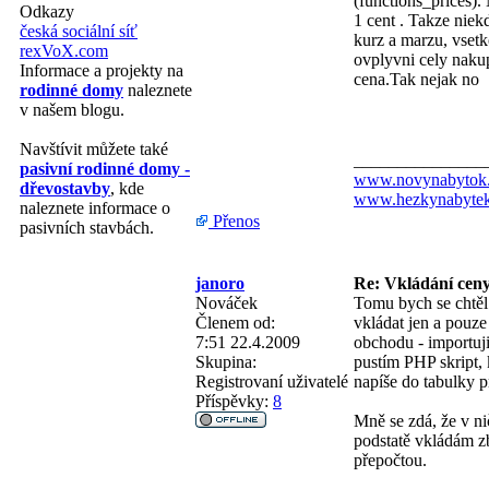
(functions_prices).
Odkazy
1 cent
. Takze niek
česká sociální síť
kurz a marzu, vset
rexVoX.com
ovplyvni cely nakup
Informace a projekty na
cena.Tak nejak no
rodinné domy
naleznete
v našem blogu.
Navštívit můžete také
_______________
pasivní rodinné domy -
www.novynabytok
dřevostavby
, kde
www.hezkynabytek
naleznete informace o
Přenos
pasivních stavbách.
janoro
Re: Vkládání cen
Nováček
Tomu bych se chtěl
Členem od:
vkládat jen a pouze
7:51 22.4.2009
obchodu - importuji
Skupina:
pustím PHP skript, 
Registrovaní uživatelé
napíše do tabulky 
Příspěvky:
8
Mně se zdá, že v n
podstatě vkládám z
přepočtou.