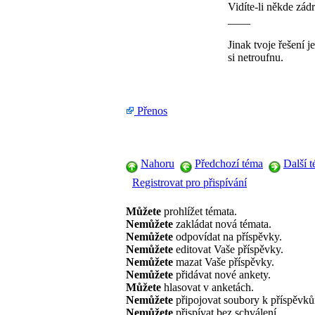
Vidíte-li někde zádr
____
Jinak tvoje řešení j
si netroufnu.
Přenos
Nahoru
Předchozí téma
Další 
Registrovat pro přispívání
Můžete
prohlížet témata.
Nemůžete
zakládat nová témata.
Nemůžete
odpovídat na příspěvky.
Nemůžete
editovat Vaše příspěvky.
Nemůžete
mazat Vaše příspěvky.
Nemůžete
přidávat nové ankety.
Můžete
hlasovat v anketách.
Nemůžete
připojovat soubory k příspěvk
Nemůžete
přispívat bez schválení.