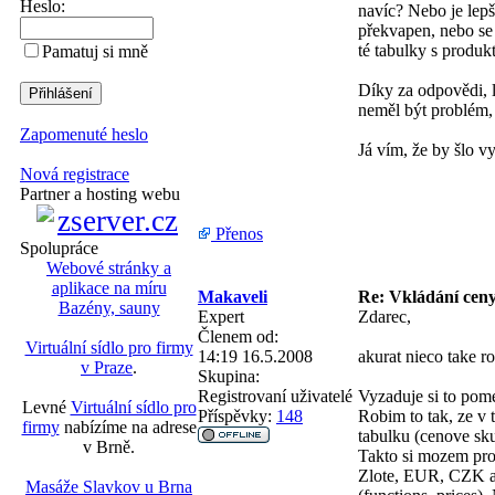
Heslo:
navíc? Nebo je lepš
překvapen, nebo se
té tabulky s produk
Pamatuj si mně
Díky za odpovědi, 
neměl být problém,
Zapomenuté heslo
Já vím, že by šlo vy
Nová registrace
Partner a hosting webu
Přenos
Spolupráce
Webové stránky a
aplikace na míru
Makaveli
Re: Vkládání cen
Bazény, sauny
Expert
Zdarec,
Členem od:
Virtuální sídlo pro firmy
14:19 16.5.2008
akurat nieco take r
v Praze
.
Skupina:
Registrovaní uživatelé
Vyzaduje si to pom
Levné
Virtuální sídlo pro
Příspěvky:
148
Robim to tak, ze v 
firmy
nabízíme na adrese
tabulku (cenove sku
v Brně.
Takto si mozem prod
Zlote, EUR, CZK atd
Masáže Slavkov u Brna