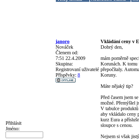
janoro
Vkládání ceny v 
Nováček
Dobrý den,
Členem od:
7:51 22.4.2009
mám poměrně specifi
Skupina:
Korunách. K tomu v
Registrovaní uživatelé
přepočítaly. Automa
Příspěvky:
8
Koruny.
Máte nějaký tip?
Před časem jsem se 
možné. Přemýšlel j
V tabulce produktů
aby vkládalo ceny p
kurz Eura a přísluš
Přihlásit
sloupce s cenou.
Jméno:
Nejsem si však jist