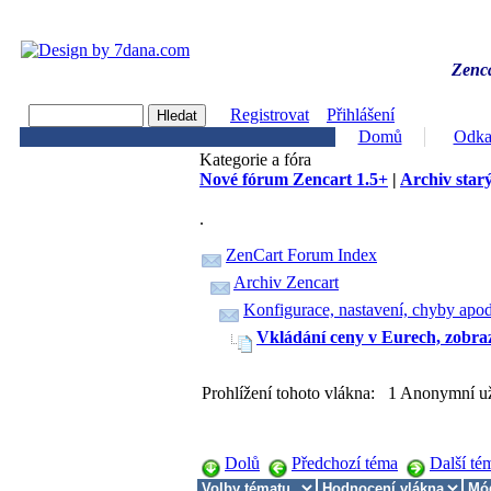
Zenca
Registrovat
Přihlášení
Domů
Odka
Kategorie a fóra
Nové fórum Zencart 1.5+
|
Archiv starý
.
ZenCart Forum Index
Archiv Zencart
Konfigurace, nastavení, chyby apod
Vkládání ceny v Eurech, zobr
Prohlížení tohoto vlákna: 1 Anonymní už
Dolů
Předchozí téma
Další té