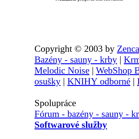
Copyright © 2003 by
Zenca
Bazény - sauny - krby
|
Krm
Melodic Noise
|
WebShop B
osušky
|
KNIHY odborné
|
Spolupráce
Fórum - bazény - sauny - k
Softwarové služby