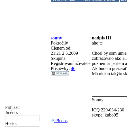
sonny
nadpis H1
Pokročilý
ahojte
Členem od:
21:21 2.5.2009
Chcel by som umies
Skupina:
zobrazovalo ako H1
Registrovaní uživatelé
pozriem si parfem a
Příspěvky:
46
Ak budem prezerať 
Má niekto takýto sk
_______________
Sonny
Přihlásit
ICQ 229-034-230
Jméno:
skype: kubo05
Přenos
Heslo: