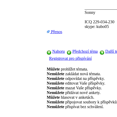
_______________
Sonny
ICQ 229-034-230
skype: kubo05
Přenos
Nahoru
Předchozí téma
Další 
Registrovat pro přispívání
Můžete
prohlížet témata.
Nemůžete
zakládat nová témata.
Nemůžete
odpovídat na příspěvky.
Nemůžete
editovat Vaše příspěvky.
Nemůžete
mazat Vaše příspěvky.
Nemůžete
přidávat nové ankety.
Můžete
hlasovat v anketách.
Nemůžete
připojovat soubory k příspěvk
Nemůžete
přispívat bez schválení.