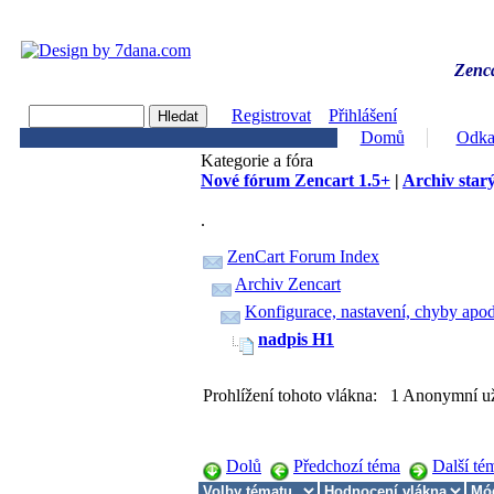
Zenca
Registrovat
Přihlášení
Domů
Odka
Kategorie a fóra
Nové fórum Zencart 1.5+
|
Archiv starý
.
ZenCart Forum Index
Archiv Zencart
Konfigurace, nastavení, chyby apod
nadpis H1
Prohlížení tohoto vlákna: 1 Anonymní už
Dolů
Předchozí téma
Další té