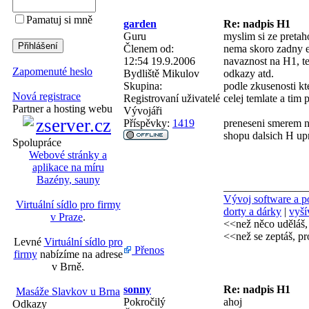
Pamatuj si mně
garden
Re: nadpis H1
Guru
myslim si ze pretah
Členem od:
nema skoro zadny efe
12:54 19.9.2006
navaznost na H1, te
Zapomenuté heslo
Bydliště
Mikulov
odkazy atd.
Skupina:
podle zkusenosti kt
Nová registrace
Registrovaní uživatelé
celej temlate a tim 
Partner a hosting webu
Vývojáři
Příspěvky:
1419
preneseni smerem n
shopu dalsich H up
Spolupráce
Webové stránky a
aplikace na míru
Bazény, sauny
_______________
Vývoj software a po
Virtuální sídlo pro firmy
dorty a dárky
|
vyší
v Praze
.
<<než něco udělá
<<než se zeptáš, pro
Levné
Virtuální sídlo pro
Přenos
firmy
nabízíme na adrese
v Brně.
sonny
Re: nadpis H1
Masáže Slavkov u Brna
Pokročilý
ahoj
Odkazy