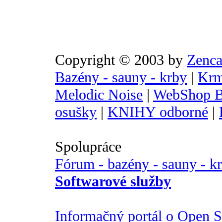
Copyright © 2003 by
Zenca
Bazény - sauny - krby
|
Krm
Melodic Noise
|
WebShop B
osušky
|
KNIHY odborné
|
Spolupráce
Fórum - bazény - sauny - k
Softwarové služby
Informačný portál o Open So