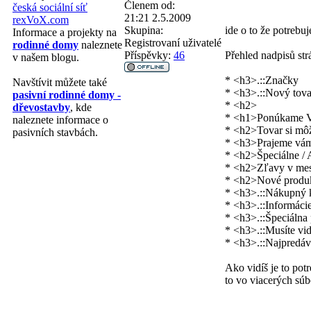
Členem od:
česká sociální síť
21:21 2.5.2009
rexVoX.com
Skupina:
ide o to že potreb
Informace a projekty na
Registrovaní uživatelé
rodinné domy
naleznete
Příspěvky:
46
Přehled nadpisů str
v našem blogu.
* <h3>.::Značky
Navštívit můžete také
* <h3>.::Nový tova
pasivní rodinné domy -
* <h2>
dřevostavby
, kde
* <h1>Ponúkame Vá
naleznete informace o
* <h2>Tovar si môž
pasivních stavbách.
* <h3>Prajeme vám
* <h2>Špeciálne /
* <h2>Zľavy v mes
* <h2>Nové produk
* <h3>.::Nákupný k
* <h3>.::Informáci
* <h3>.::Špeciálna
* <h3>.::Musíte vidi
* <h3>.::Najpredáv
Ako vidíš je to pot
to vo viacerých súb