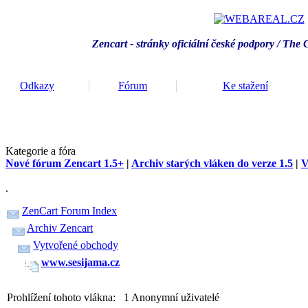
Zencart - stránky oficiální české podpory / T
he 
Odkazy
Fórum
Ke stažení
Kategorie a fóra
Nové fórum Zencart 1.5+
|
Archiv starých vláken do verze 1.5
|
V
.
ZenCart Forum Index
Archiv Zencart
Vytvořené obchody
www.sesijama.cz
Prohlížení tohoto vlákna: 1 Anonymní uživatelé