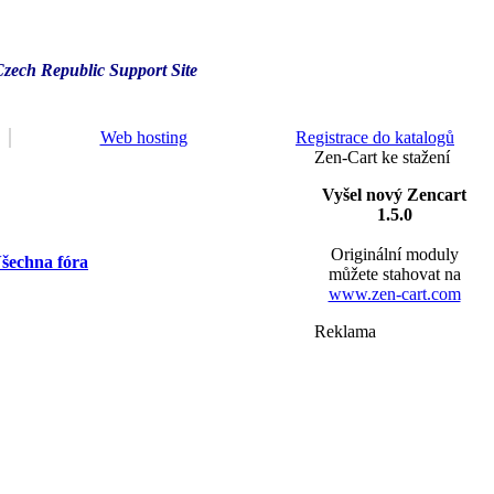
Czech Republic Support Site
Web hosting
Registrace do katalogů
Zen-Cart ke stažení
Vyšel nový Zencart
1.5.0
Originální moduly
šechna fóra
můžete stahovat na
www.zen-cart.com
Reklama