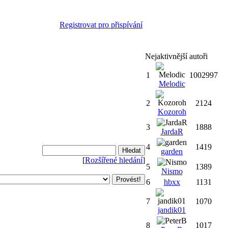
Registrovat pro přispívání
Nejaktivnější autoři
1
1002997
Melodic
2
2124
Kozoroh
3
1888
JardaR
4
1419
garden
[
Rozšířené hledání
]
5
1389
Nismo
6
hbxx
1131
7
1070
jandik01
8
1017