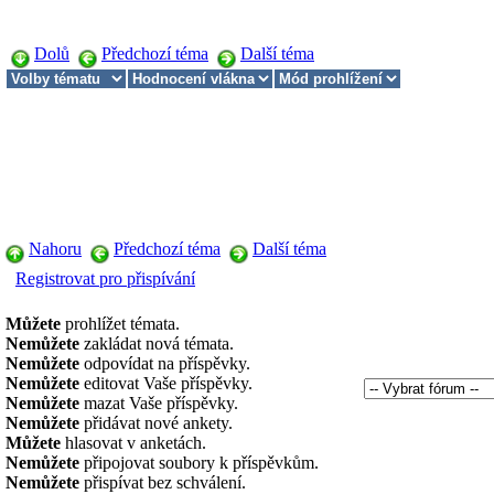
Dolů
Předchozí téma
Další téma
Nahoru
Předchozí téma
Další téma
Registrovat pro přispívání
Můžete
prohlížet témata.
Nemůžete
zakládat nová témata.
Nemůžete
odpovídat na příspěvky.
Nemůžete
editovat Vaše příspěvky.
Nemůžete
mazat Vaše příspěvky.
Nemůžete
přidávat nové ankety.
Můžete
hlasovat v anketách.
Nemůžete
připojovat soubory k příspěvkům.
Nemůžete
přispívat bez schválení.