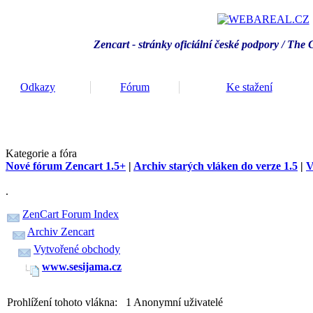
Zencart - stránky oficiální české podpory / T
he 
Odkazy
Fórum
Ke stažení
Kategorie a fóra
Nové fórum Zencart 1.5+
|
Archiv starých vláken do verze 1.5
|
V
.
ZenCart Forum Index
Archiv Zencart
Vytvořené obchody
www.sesijama.cz
Prohlížení tohoto vlákna: 1 Anonymní uživatelé