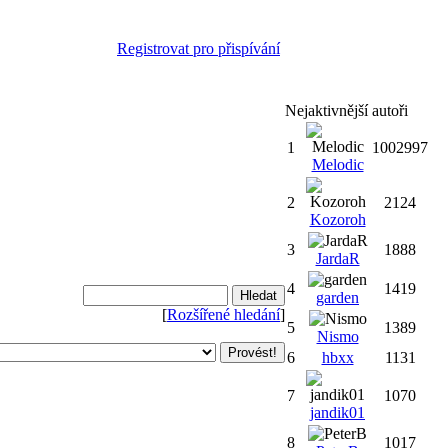
Registrovat pro přispívání
Nejaktivnější autoři
1
1002997
Melodic
2
2124
Kozoroh
3
1888
JardaR
4
1419
garden
[
Rozšířené hledání
]
5
1389
Nismo
6
hbxx
1131
7
1070
jandik01
8
1017