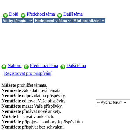
Dolů
Předchozí téma
Další téma
Nahoru
Předchozí téma
Další téma
Registrovat pro přispívání
Můžete
prohlížet témata.
Nemůžete
zakládat nová témata.
Nemůžete
odpovídat na příspěvky.
Nemůžete
editovat Vaše příspěvky.
Nemůžete
mazat Vaše příspěvky.
Nemůžete
přidávat nové ankety.
Můžete
hlasovat v anketách.
Nemůžete
připojovat soubory k příspěvkům.
Nemůžete
přispívat bez schválení.