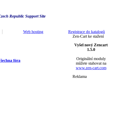
Czech Republic Support Site
Web hosting
Registrace do katalogů
Zen-Cart ke stažení
Vyšel nový Zencart
1.5.0
Originální moduly
šechna fóra
můžete stahovat na
www.zen-cart.com
Reklama