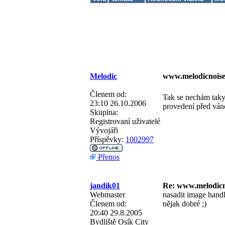
Melodic
www.melodicnoise
Členem od:
Tak se nechám taky z
23:10 26.10.2006
provedení před ván
Skupina:
Registrovaní uživatelé
Vývojáři
Příspěvky:
1002997
Přenos
jandik01
Re: www.melodicn
Webmaster
nasadit image handl
Členem od:
nějak dobré ;)
20:40 29.8.2005
Bydliště
Osík City