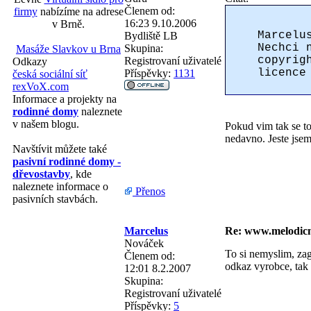
Členem od:
firmy
nabízíme na adrese
16:23 9.10.2006
v Brně.
Marcelu
Bydliště
LB
Nechci 
Skupina:
Masáže Slavkov u Brna
copyrig
Registrovaní uživatelé
Odkazy
licence
Příspěvky:
1131
česká sociální síť
rexVoX.com
Informace a projekty na
rodinné domy
naleznete
v našem blogu.
Pokud vim tak se to
nedavno. Jeste jsem
Navštívit můžete také
pasivní rodinné domy -
dřevostavby
, kde
naleznete informace o
Přenos
pasivních stavbách.
Marcelus
Re: www.melodicn
Nováček
To si nemyslim, za
Členem od:
odkaz vyrobce, tak 
12:01 8.2.2007
Skupina:
Registrovaní uživatelé
Příspěvky:
5