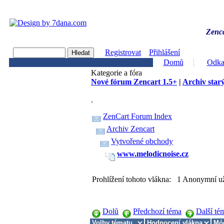
Zenca
Registrovat
Přihlášení
Domů
Odka
Kategorie a fóra
Nové fórum Zencart 1.5+
|
Archiv starý
.
ZenCart Forum Index
Archiv Zencart
Vytvořené obchody
www.melodicnoise.cz
Prohlížení tohoto vlákna: 1 Anonymní už
Dolů
Předchozí téma
Další té