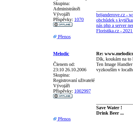
Skupina:
Administrátoři
_______________
Vývojáři
brijanderove.cz - 
Příspěvky:
1070
obchůdek s kytička
nás php a server ne
Floristika.cz - 202
Přenos
Melodic
Re: www.melodicn
Dík, koukám na to 
Členem od:
Ten Image Handler js
23:10 26.10.2006
vyzkouším v localh
Skupina:
Registrovaní uživatelé
Vývojáři
Příspěvky:
1002997
_______________
Save Water !
Drink Beer ...
Přenos