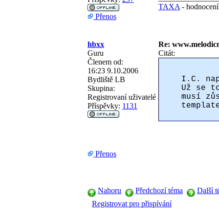
TAXA
- hodnocení
Přenos
hbxx
Re: www.melodicn
Guru
Citát:
Členem od:
16:23 9.10.2006
I.C. na
Bydliště
LB
Už se t
Skupina:
musí zů
Registrovaní uživatelé
templat
Příspěvky:
1131
Přenos
Nahoru
Předchozí téma
Další 
Registrovat pro přispívání