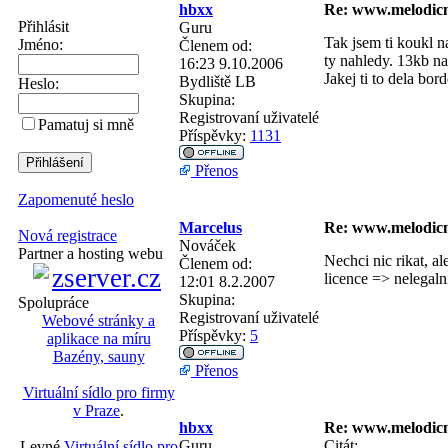
hbxx
Re: www.melodicn
Přihlásit
Guru
Tak jsem ti koukl n
Jméno:
Členem od:
ty nahledy. 13kb na
16:23 9.10.2006
Jakej ti to dela bor
Bydliště
LB
Heslo:
Skupina:
Registrovaní uživatelé
Pamatuj si mně
Příspěvky:
1131
Přenos
Zapomenuté heslo
Marcelus
Re: www.melodicn
Nová registrace
Nováček
Partner a hosting webu
Nechci nic rikat, a
Členem od:
licence => nelegal
12:01 8.2.2007
Skupina:
Spolupráce
Registrovaní uživatelé
Webové stránky a
Příspěvky:
5
aplikace na míru
Bazény, sauny
Přenos
Virtuální sídlo pro firmy
v Praze
.
hbxx
Re: www.melodicn
Guru
Citát:
Levné
Virtuální sídlo pro