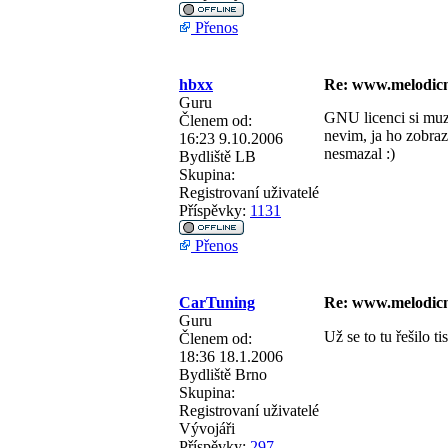
Přenos
hbxx
Re: www.melodicn
Guru
GNU licenci si muzes
Členem od:
nevim, ja ho zobra
16:23 9.10.2006
nesmazal :)
Bydliště
LB
Skupina:
Registrovaní uživatelé
Příspěvky:
1131
Přenos
CarTuning
Re: www.melodicn
Guru
Už se to tu řešilo t
Členem od:
18:36 18.1.2006
Bydliště
Brno
Skupina:
Registrovaní uživatelé
Vývojáři
_______________
Příspěvky:
297