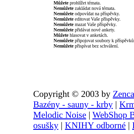
Můžete
prohlížet témata.
Nemůžete
zakládat nová témata.
Nemůžete
odpovídat na příspěvky.
Nemůžete
editovat Vaše příspěvky.
Nemůžete
mazat Vaše příspěvky.
Nemůžete
přidávat nové ankety.
Můžete
hlasovat v anketách.
Nemůžete
připojovat soubory k příspěvk
Nemůžete
přispívat bez schválení.
Copyright © 2003 by
Zenca
Bazény - sauny - krby
|
Krm
Melodic Noise
|
WebShop B
osušky
|
KNIHY odborné
|