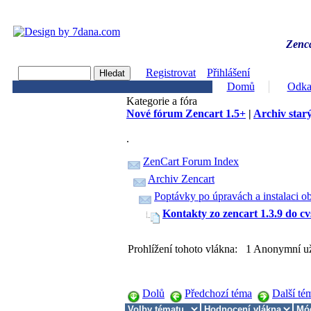
Zenca
Registrovat
Přihlášení
Domů
Odka
Kategorie a fóra
Nové fórum Zencart 1.5+
|
Archiv starý
.
ZenCart Forum Index
Archiv Zencart
Poptávky po úpravách a instalaci o
Kontakty zo zencart 1.3.9 do cv
Prohlížení tohoto vlákna: 1 Anonymní už
Dolů
Předchozí téma
Další té