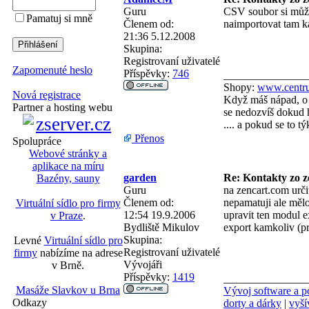
Guru
CSV soubor si můžeš
Pamatuj si mně
Členem od:
naimportovat tam k
21:36 5.12.2008
Skupina:
Registrovaní uživatelé
Zapomenuté heslo
Příspěvky:
746
_______________
Shopy:
www.centru
Nová registrace
Když máš nápad, o 
Partner a hosting webu
se nedozvíš dokud h
.... a pokud se to 
Přenos
Spolupráce
Webové stránky a
aplikace na míru
garden
Re: Kontakty zo ze
Bazény, sauny
Guru
na zencart.com urči
Členem od:
nepamatuji ale mělo
Virtuální sídlo pro firmy
12:54 19.9.2006
upravit ten modul e
v Praze
.
Bydliště
Mikulov
export kamkoliv (pro
Skupina:
Levné
Virtuální sídlo pro
Registrovaní uživatelé
firmy
nabízíme na adrese
Vývojáři
v Brně.
Příspěvky:
1419
_______________
Masáže Slavkov u Brna
Vývoj software a po
Odkazy
dorty a dárky
|
vyší