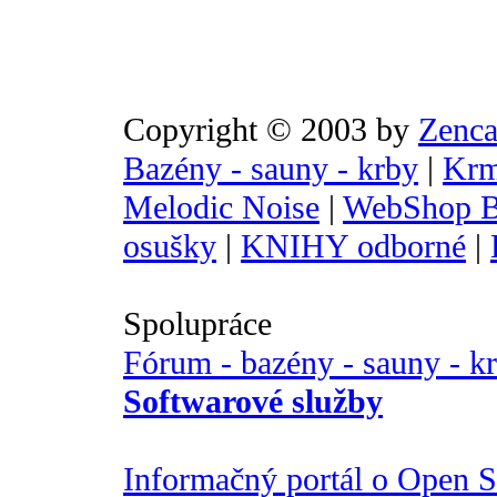
Copyright © 2003 by
Zenca
Bazény - sauny - krby
|
Krm
Melodic Noise
|
WebShop B
osušky
|
KNIHY odborné
|
Spolupráce
Fórum - bazény - sauny - k
Softwarové služby
Informačný portál o Open So