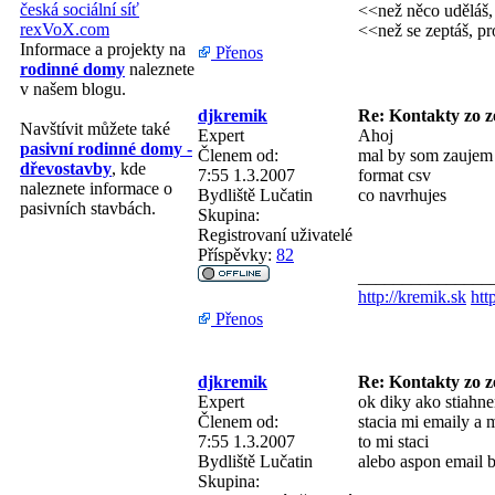
česká sociální síť
<<než něco udělá
rexVoX.com
<<než se zeptáš, pro
Informace a projekty na
Přenos
rodinné domy
naleznete
v našem blogu.
djkremik
Re: Kontakty zo ze
Navštívit můžete také
Expert
Ahoj
pasivní rodinné domy -
Členem od:
mal by som zaujem 
dřevostavby
, kde
7:55 1.3.2007
format csv
naleznete informace o
Bydliště
Lučatin
co navrhujes
pasivních stavbách.
Skupina:
Registrovaní uživatelé
Příspěvky:
82
_______________
http://kremik.sk
htt
Přenos
djkremik
Re: Kontakty zo ze
Expert
ok diky ako stiahn
Členem od:
stacia mi emaily a 
7:55 1.3.2007
to mi staci
Bydliště
Lučatin
alebo aspon email 
Skupina: