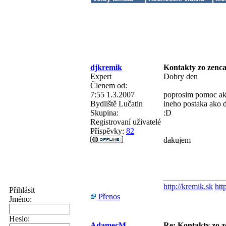
djkremik
Kontakty zo zencar
Expert
Dobry den
Členem od:
7:55 1.3.2007
poprosim pomoc ako
Bydliště
Lučatin
ineho postaka ako 
Skupina:
:D
Registrovaní uživatelé
Příspěvky:
82
dakujem
_______________
http://kremik.sk
htt
Přihlásit
Přenos
Jméno:
Heslo:
AdamecM
Re: Kontakty zo ze