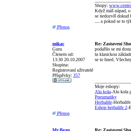
_______________
Shopy:
www.centru
Když máš nápad, o 
se nedozvíš dokud h
.... a pokud se to 
Přenos
mikac
Re: Zastavení Sh
Guru
podařilo se mi dost
Členem od:
tu klasickou základ
13:30 20.10.2007
se to hned. Všechn
Skupina:
Registrovaní uživatelé
Příspěvky:
357
_______________
Moje eshopy:
Alu kola
-Alu kola 
Pneumatiky
Herbalife
-Herbalife
Eshop herbalife 2
-E
Přenos
Mr.Bean
Re: Zastavení Sh