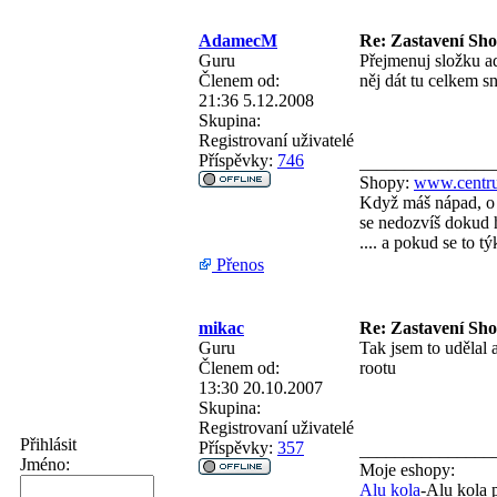
AdamecM
Re: Zastavení Sh
Guru
Přejmenuj složku ad
Členem od:
něj dát tu celkem s
21:36 5.12.2008
Skupina:
Registrovaní uživatelé
Příspěvky:
746
_______________
Shopy:
www.centru
Když máš nápad, o 
se nedozvíš dokud h
.... a pokud se to 
Přenos
mikac
Re: Zastavení Sh
Guru
Tak jsem to udělal 
Členem od:
rootu
13:30 20.10.2007
Skupina:
Registrovaní uživatelé
Přihlásit
Příspěvky:
357
_______________
Jméno:
Moje eshopy:
Alu kola
-Alu kola 