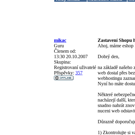
mikac
Zastavení Shopu 
Guru
Ahoj, máme eshop h
Členem od:
13:30 20.10.2007
Dobrý den,
Skupina:
Registrovaní uživatelé
na základě našeho 
Příspěvky:
357
web dostal přes be
webhostingu zaznam
Nyní ho máte dostu
Některé nebezpečné
nacházejí další, kt
snadno nahrát znovu
nuceni web odstavit
Důrazně doporučuje
1) Zkontrolujte si 