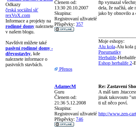
Členem od:
ftp vymazal všechny
Odkazy
13:30 20.10.2007
dela, že načítá, ale
česká sociální síť
Skupina:
jako by obnovilo a 
rexVoX.com
Registrovaní uživatelé
Informace a projekty na
Příspěvky:
357
rodinné domy
naleznete
v našem blogu.
_______________
Moje eshopy:
Navštívit můžete také
Alu kola
-Alu kola 
pasivní rodinné domy -
Pneumatiky
dřevostavby
, kde
Herbalife
-Herbalife
naleznete informace o
Eshop herbalife 2
-E
pasivních stavbách.
Přenos
AdamecM
Re: Zastavení Sh
Guru
A máš tam .htaccess
Členem od:
jinak takovouto "sm
21:36 5.12.2008
ti už něco poví.
Skupina:
Registrovaní uživatelé
http://www.zen-ca
Příspěvky:
746