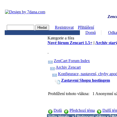
Zenca
Registrovat
Přihlášení
Domů
Odka
Kategorie a fóra
Nové fórum Zencart 1.5+
|
Archiv starý
.
ZenCart Forum Index
Archiv Zencart
Konfigurace, nastavení, chyby apod
Zastavení Shopu hostingem
Prohlížení tohoto vlákna: 1 Anonymní už
Dolů
Předchozí téma
Další té