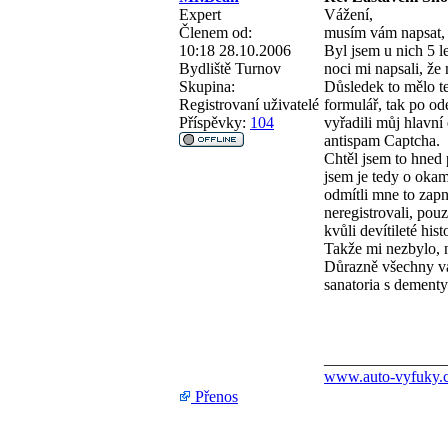
Expert
Vážení,
Členem od:
musím vám napsat, 
10:18 28.10.2006
Byl jsem u nich 5 l
Bydliště
Turnov
noci mi napsali, že
Skupina:
Důsledek to mělo te
Registrovaní uživatelé
formulář, tak po od
Příspěvky:
104
vyřadili můj hlavní
antispam Captcha.
Chtěl jsem to hned 
jsem je tedy o okam
odmítli mne to zapn
neregistrovali, pou
kvůli devítileté his
Takže mi nezbylo, 
Důrazně všechny va
sanatoria s dementy.
_______________
www.auto-vyfuky.
Přenos