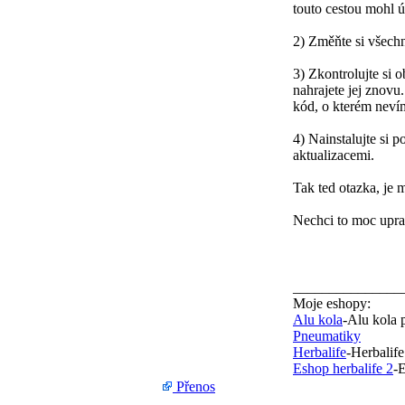
touto cestou mohl ú
2) Změňte si všech
3) Zkontrolujte si
nahrajete jej znovu
kód, o kterém neví
4) Nainstalujte si 
aktualizacemi.
Tak ted otazka, je m
Nechci to moc upra
_______________
Moje eshopy:
Alu kola
-Alu kola 
Pneumatiky
Herbalife
-Herbalife
Eshop herbalife 2
-E
Přenos