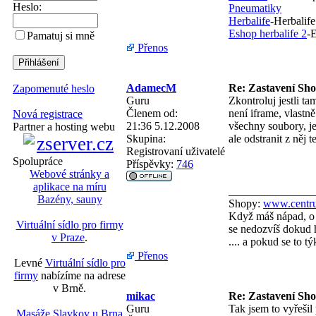
Heslo:
Pneumatiky
Herbalife
-Herbalife
Eshop herbalife 2
-E
Pamatuj si mně
Přenos
AdamecM
Re: Zastavení Sh
Zapomenuté heslo
Guru
Zkontroluj jestli tam
Členem od:
není iframe, vlastn
Nová registrace
21:36 5.12.2008
všechny soubory, jes
Partner a hosting webu
Skupina:
ale odstranit z něj 
Registrovaní uživatelé
Spolupráce
Příspěvky:
746
Webové stránky a
aplikace na míru
_______________
Bazény, sauny
Shopy:
www.centru
Když máš nápad, o 
Virtuální sídlo pro firmy
se nedozvíš dokud h
v Praze
.
.... a pokud se to 
Přenos
Levné
Virtuální sídlo pro
firmy
nabízíme na adrese
v Brně.
mikac
Re: Zastavení Sh
Guru
Tak jsem to vyřešil
Masáže Slavkov u Brna