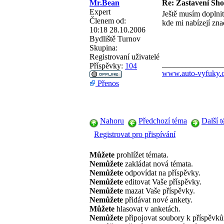
Mr.Bean
Re: Zastavení Sh
Expert
Ještě musím dopln
Členem od:
kde mi nabízejí zna
10:18 28.10.2006
Bydliště
Turnov
Skupina:
Registrovaní uživatelé
_______________
Příspěvky:
104
www.auto-vyfuky.
Přenos
Nahoru
Předchozí téma
Další 
Registrovat pro přispívání
Můžete
prohlížet témata.
Nemůžete
zakládat nová témata.
Nemůžete
odpovídat na příspěvky.
Nemůžete
editovat Vaše příspěvky.
Nemůžete
mazat Vaše příspěvky.
Nemůžete
přidávat nové ankety.
Můžete
hlasovat v anketách.
Nemůžete
připojovat soubory k příspěvk