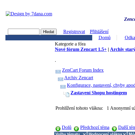
Zenca
Registrovat
Přihlášení
Domů
Odka
Kategorie a fóra
Nové fórum Zencart 1.5+
|
Archiv starý
.
ZenCart Forum Index
Archiv Zencart
Konfigurace, nastavení, chyby apod
Zastavení Shopu hostingem
Prohlížení tohoto vlákna: 1 Anonymní už
Dolů
Předchozí téma
Další té