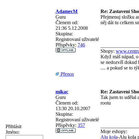
AdamecM
Re: Zastavení Sh
Guru
Přejmenuj složku ad
Členem od:
něj dát tu celkem s
21:36 5.12.2008
Skupina:
Registrovaní uživatelé
Příspěvky:
746
_______________
Shopy:
www.centru
Když máš nápad, o 
se nedozvíš dokud h
.... a pokud se to 
Přenos
mikac
Re: Zastavení Sh
Guru
Tak jsem to udělal 
Členem od:
rootu
13:30 20.10.2007
Skupina:
Registrovaní uživatelé
Příspěvky:
357
_______________
Přihlásit
Moje eshopy:
Jméno:
Alu kola
-Alu kola 