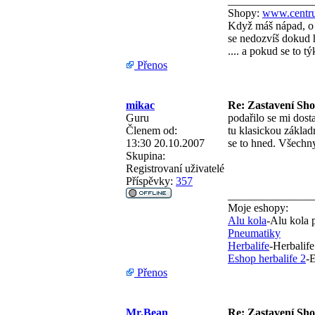
_______________
Shopy:
www.centru
Když máš nápad, o 
se nedozvíš dokud h
.... a pokud se to 
Přenos
mikac
Re: Zastavení Sh
Guru
podařilo se mi dost
Členem od:
tu klasickou základ
13:30 20.10.2007
se to hned. Všechn
Skupina:
Registrovaní uživatelé
Příspěvky:
357
_______________
Moje eshopy:
Alu kola
-Alu kola 
Pneumatiky
Herbalife
-Herbalife
Eshop herbalife 2
-E
Přenos
Mr.Bean
Re: Zastavení Sh