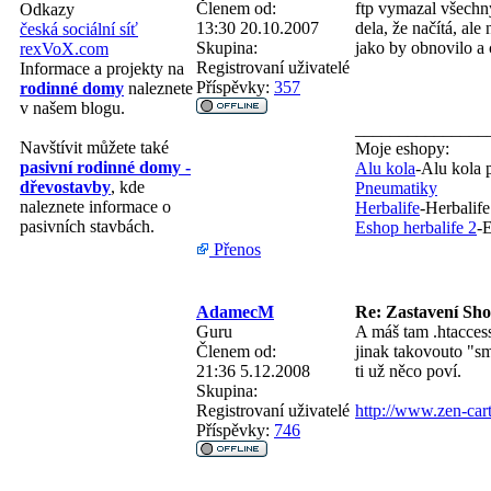
Členem od:
ftp vymazal všechny
Odkazy
13:30 20.10.2007
dela, že načítá, ale
česká sociální síť
Skupina:
jako by obnovilo a 
rexVoX.com
Registrovaní uživatelé
Informace a projekty na
Příspěvky:
357
rodinné domy
naleznete
v našem blogu.
_______________
Navštívit můžete také
Moje eshopy:
pasivní rodinné domy -
Alu kola
-Alu kola 
dřevostavby
, kde
Pneumatiky
naleznete informace o
Herbalife
-Herbalife
pasivních stavbách.
Eshop herbalife 2
-E
Přenos
AdamecM
Re: Zastavení Sh
Guru
A máš tam .htaccess
Členem od:
jinak takovouto "sm
21:36 5.12.2008
ti už něco poví.
Skupina:
Registrovaní uživatelé
http://www.zen-ca
Příspěvky:
746