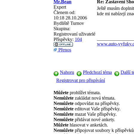
Mr.Bean
Re: Zastavení Sh
Expert
Ještě musím dopln
Členem od:
kde mi nabízejí zna
10:18 28.10.2006
Bydliště
Turnov
Skupina:
Registrovaní uživatelé
_______________
Příspěvky:
104
www.auto-vyfuky.
Přenos
Nahoru
Předchozí téma
Další 
Registrovat pro přispívání
Můžete
prohlížet témata.
Nemůžete
zakládat nová témata.
Nemůžete
odpovídat na příspěvky.
Nemůžete
editovat Vaše příspěvky.
Nemůžete
mazat Vaše příspěvky.
Nemůžete
přidávat nové ankety.
Můžete
hlasovat v anketách.
Nemůžete
připojovat soubory k příspěvk