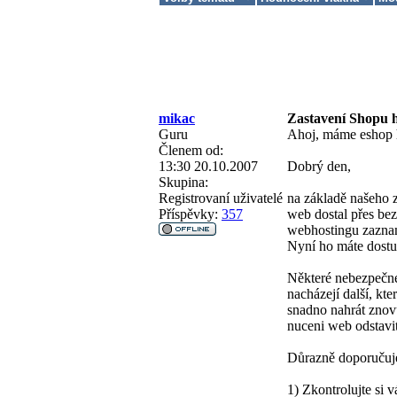
mikac
Zastavení Shopu 
Guru
Ahoj, máme eshop h
Členem od:
13:30 20.10.2007
Dobrý den,
Skupina:
Registrovaní uživatelé
na základě našeho 
Příspěvky:
357
web dostal přes be
webhostingu zaznam
Nyní ho máte dostu
Některé nebezpečné
nacházejí další, kt
snadno nahrát znovu
nuceni web odstavit
Důrazně doporučuje
1) Zkontrolujte si 