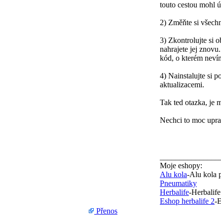
touto cestou mohl ú
2) Změňte si všech
3) Zkontrolujte si
nahrajete jej znovu
kód, o kterém neví
4) Nainstalujte si 
aktualizacemi.
Tak ted otazka, je m
Nechci to moc upra
_______________
Moje eshopy:
Alu kola
-Alu kola 
Pneumatiky
Herbalife
-Herbalife
Eshop herbalife 2
-E
Přenos