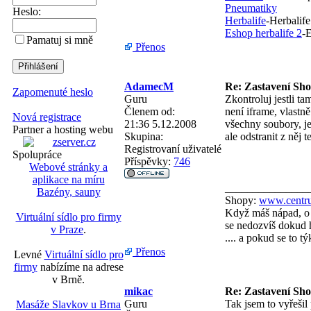
Pneumatiky
Heslo:
Herbalife
-Herbalife
Eshop herbalife 2
-E
Pamatuj si mně
Přenos
AdamecM
Re: Zastavení Sh
Zapomenuté heslo
Guru
Zkontroluj jestli tam
Členem od:
není iframe, vlastn
Nová registrace
21:36 5.12.2008
všechny soubory, jes
Partner a hosting webu
Skupina:
ale odstranit z něj 
Registrovaní uživatelé
Spolupráce
Příspěvky:
746
Webové stránky a
aplikace na míru
_______________
Bazény, sauny
Shopy:
www.centru
Když máš nápad, o 
Virtuální sídlo pro firmy
se nedozvíš dokud h
v Praze
.
.... a pokud se to 
Přenos
Levné
Virtuální sídlo pro
firmy
nabízíme na adrese
v Brně.
mikac
Re: Zastavení Sh
Guru
Tak jsem to vyřešil
Masáže Slavkov u Brna