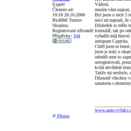
Expert
Vážení,
Členem od:
musím vám napsat, 
10:18 28.10.2006
Byl jsem u nich 5 l
Bydliště
Turnov
noci mi napsali, že
Skupina:
Důsledek to mělo te
Registrovaní uživatelé
formulář, tak po od
Příspěvky:
104
vyřadili můj hlavní
antispam Captcha.
Chtěl jsem to hned 
jsem je tedy o okam
odmítli mne to zapn
neregistrovali, pou
kvůli devítileté his
Takže mi nezbylo, 
Důrazně všechny va
sanatoria s dementy.
_______________
www.auto-vyfuky.
Přenos