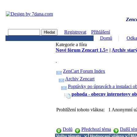
Zenca
Registrovat
Přihlášení
Domů
Odka
Kategorie a fóra
Nové fórum Zencart 1.5+
|
Archiv starý
.
ZenCart Forum Index
Archiv Zencart
Poptávky po úpravách a instalaci o
pohoda - obecny internetovy o
Prohlížení tohoto vlákna: 1 Anonymní už
Dolů
Předchozí téma
Další té