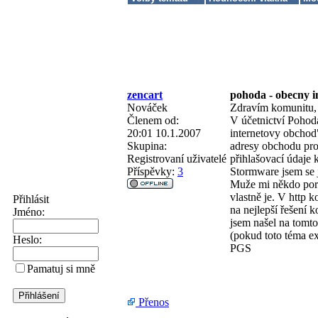
zencart
pohoda - obecny i
Nováček
Zdravím komunitu,
Členem od:
V účetnictví Pohod
20:01 10.1.2007
internetovy obchod
Skupina:
adresy obchodu prot
Registrovaní uživatelé
přihlašovací údaje k
Příspěvky:
3
Stormware jsem se j
Muže mi někdo porad
vlastně je. V http 
Přihlásit
na nejlepší řešení
Jméno:
jsem našel na tomto 
(pokud toto téma e
Heslo:
PGS
Pamatuj si mně
Přenos