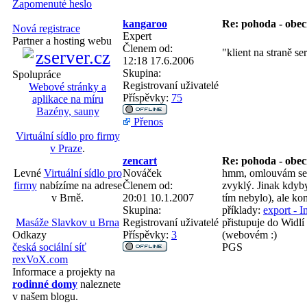
Zapomenuté heslo
kangaroo
Re: pohoda - obec
Nová registrace
Expert
Partner a hosting webu
Členem od:
"klient na straně se
12:18 17.6.2006
Skupina:
Spolupráce
Registrovaní uživatelé
Webové stránky a
Příspěvky:
75
aplikace na míru
Bazény, sauny
Přenos
Virtuální sídlo pro firmy
v Praze
.
zencart
Re: pohoda - obec
Nováček
hmm, omlouvám se za
Levné
Virtuální sídlo pro
Členem od:
zvyklý. Jinak kdyby
firmy
nabízíme na adrese
20:01 10.1.2007
tím nebylo), ale kom
v Brně.
Skupina:
příklady:
export - 
Registrovaní uživatelé
přistupuje do Widlí 
Masáže Slavkov u Brna
Příspěvky:
3
(webovém :)
Odkazy
PGS
česká sociální síť
rexVoX.com
Informace a projekty na
rodinné domy
naleznete
v našem blogu.