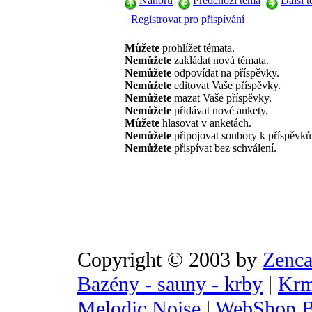
Nahoru
Předchozí téma
Další 
Registrovat pro přispívání
Můžete
prohlížet témata.
Nemůžete
zakládat nová témata.
Nemůžete
odpovídat na příspěvky.
Nemůžete
editovat Vaše příspěvky.
Nemůžete
mazat Vaše příspěvky.
Nemůžete
přidávat nové ankety.
Můžete
hlasovat v anketách.
Nemůžete
připojovat soubory k příspěvk
Nemůžete
přispívat bez schválení.
Copyright © 2003 by
Zenca
Bazény - sauny - krby
|
Krm
Melodic Noise
|
WebShop B