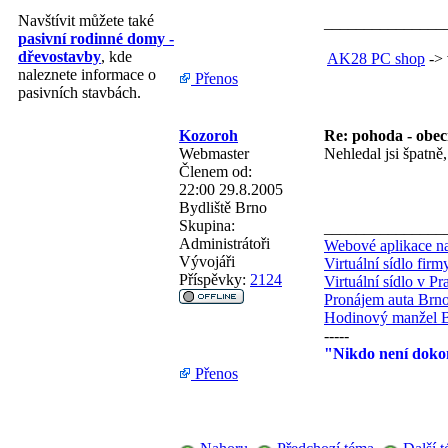
Navštívit můžete také
_______________
pasivní rodinné domy -
dřevostavby
, kde
AK28 PC shop
-> 
naleznete informace o
Přenos
pasivních stavbách.
Kozoroh
Re: pohoda - obec
Webmaster
Nehledal jsi špatně
Členem od:
22:00 29.8.2005
Bydliště
Brno
Skupina:
_______________
Administrátoři
Webové aplikace na
Vývojáři
Virtuální sídlo fir
Příspěvky:
2124
Virtuální sídlo v Pr
Pronájem auta Brn
Hodinový manžel 
-----
"Nikdo není dokon
Přenos