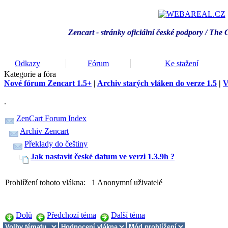
Zencart - stránky oficiální české podpory / T
he 
Odkazy
Fórum
Ke stažení
Kategorie a fóra
Nové fórum Zencart 1.5+
|
Archiv starých vláken do verze 1.5
|
V
.
ZenCart Forum Index
Archiv Zencart
Překlady do češtiny
Jak nastavit české datum ve verzi 1.3.9h ?
Prohlížení tohoto vlákna: 1 Anonymní uživatelé
Dolů
Předchozí téma
Další téma