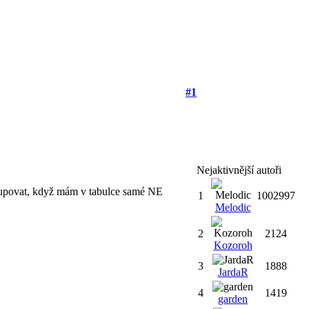
#1
Nejaktivnější autoři
stupovat, když mám v tabulce samé NE
1
1002997
Melodic
2
2124
Kozoroh
3
1888
JardaR
4
1419
garden