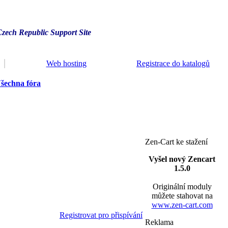
Czech Republic Support Site
Web hosting
Registrace do katalogů
šechna fóra
Zen-Cart ke stažení
Vyšel nový Zencart
1.5.0
Originální moduly
můžete stahovat na
www.zen-cart.com
Registrovat pro přispívání
Reklama