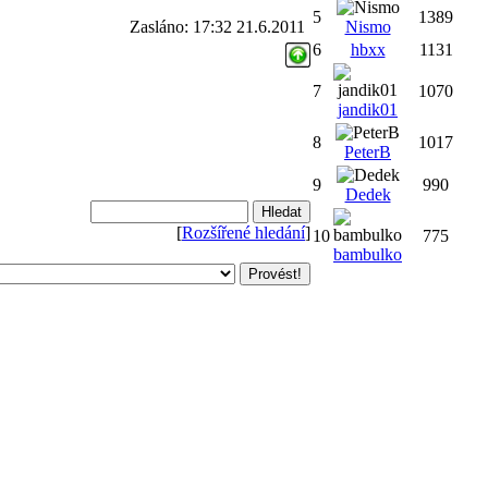
5
1389
Zasláno: 17:32 21.6.2011
Nismo
6
hbxx
1131
7
1070
jandik01
8
1017
PeterB
9
990
Dedek
[
Rozšířené hledání
]
10
775
bambulko