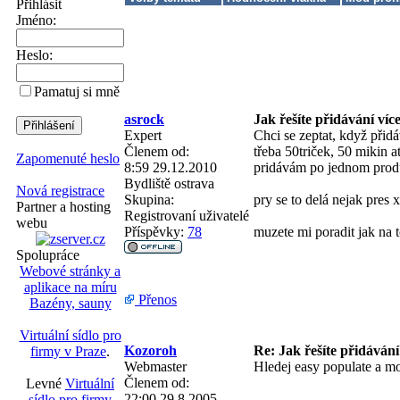
Přihlásit
Jméno:
Heslo:
Pamatuj si mně
asrock
Jak řešíte přidávání ví
Expert
Chci se zeptat, když přid
Členem od:
třeba 50triček, 50 mikin a
Zapomenuté heslo
8:59 29.12.2010
pridávám po jednom produk
Bydliště
ostrava
Nová registrace
Skupina:
pry se to delá nejak pres 
Partner a hosting
Registrovaní uživatelé
webu
Příspěvky:
78
muzete mi poradit jak na t
Spolupráce
Webové stránky a
aplikace na míru
Přenos
Bazény, sauny
Virtuální sídlo pro
Kozoroh
Re: Jak řešíte přidáván
firmy v Praze
.
Webmaster
Hledej easy populate a mo
Členem od:
Levné
Virtuální
22:00 29.8.2005
sídlo pro firmy