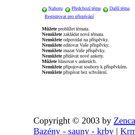
Nahoru
Předchozí téma
Další téma
Registrovat pro přispívání
Můžete
prohlížet témata.
Nemůžete
zakládat nová témata.
Nemůžete
odpovídat na příspěvky.
Nemůžete
editovat Vaše příspěvky.
Nemůžete
mazat Vaše příspěvky.
Nemůžete
přidávat nové ankety.
Můžete
hlasovat v anketách.
Nemůžete
připojovat soubory k příspěvkům.
Nemůžete
přispívat bez schválení.
Copyright © 2003 by
Zenca
Bazény - sauny - krby
|
Krm