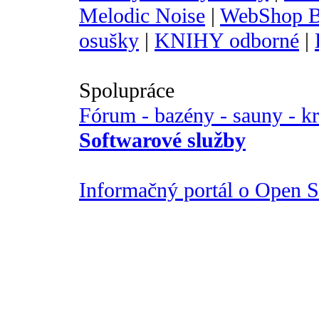
Melodic Noise
|
WebShop B
osušky
|
KNIHY odborné
|
Spolupráce
Fórum - bazény - sauny - k
Softwarové služby
Informačný portál o Open So