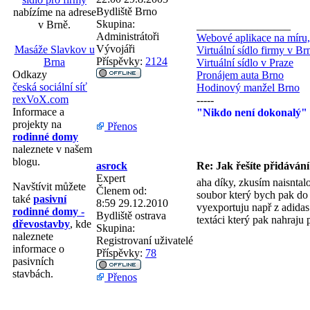
Bydliště
Brno
nabízíme na adrese
Skupina:
v Brně.
_________________
Administrátoři
Webové aplikace na míru,
Vývojáři
Masáže Slavkov u
Virtuální sídlo firmy v Br
Příspěvky:
2124
Brna
Virtuální sídlo v Praze
Odkazy
Pronájem auta Brno
česká sociální síť
Hodinový manžel Brno
rexVoX.com
-----
Informace a
"Nikdo není dokonalý" .
projekty na
Přenos
rodinné domy
naleznete v našem
blogu.
asrock
Re: Jak řešíte přidáván
Expert
aha díky, zkusím naisntal
Navštívit můžete
Členem od:
soubor který bych pak do 
také
pasivní
8:59 29.12.2010
vyexportuju např z adidas
rodinné domy -
Bydliště
ostrava
textáci který pak nahraju
dřevostavby
, kde
Skupina:
naleznete
Registrovaní uživatelé
informace o
Příspěvky:
78
pasivních
stavbách.
Přenos