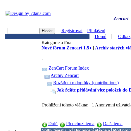
Zencart -
Registrovat
Přihlášení
Domů
Odkaz
Kategorie a fóra
Nové fórum Zencart 1.5+
|
Archiv starých vl
.
ZenCart Forum Index
Archiv Zencart
Rozšíření o doplňky (contributions)
Jak řešíte přidávání více položek do
Prohlížení tohoto vlákna: 1 Anonymní uživatel
Dolů
Předchozí téma
Další téma