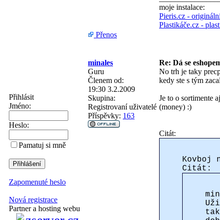
moje instalace:
Pieris.cz - originál
Plastikáče.cz - pla
Přenos
minales
Re: Dá se eshopem 
Guru
No trh je taky prec
Členem od:
kedy ste s tým zaca
19:30 3.2.2009
Přihlásit
Skupina:
Je to o sortimente a
Jméno:
Registrovaní uživatelé
(money) :)
Příspěvky:
163
Heslo:
Citát:
Pamatuj si mně
Kovboj 
Citát:
Zapomenuté heslo
min
Nová registrace
Uži
Partner a hosting webu
tak