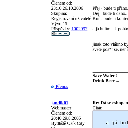
Členem od:
23:10 26.10.2006
Přej - bude ti přáno.
Skupina:
Dej - bude ti dáno..
Registrovaní uživatelé
Kuř - bude ti kouře
Vývojáři
Příspěvky:
1002997
a já hulím jak pohá
jinak toto vlákno b
světe pos*r se, není
_______________
Save Water !
Drink Beer ...
Přenos
jandik01
Re: Dá se eshopem 
Webmaster
Citát:
Členem od:
20:40 29.8.2005
a já hu
Bydliště
Osík City