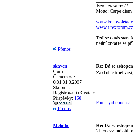
_______________
Jsem lev samotář....
Motto: Carpe diem
www.benovoletady
www.t-rexforum.cz
Teď se o nás stará 
nelíbí obraťte se př
Přenos
skaven
Re: Dá se eshopem 
Guru
Základ je trpělivos
Členem od:
0:31 31.8.2007
Skupina:
Registrovaní uživatelé
_______________
Příspěvky:
168
Fantasyobchod.cz
Přenos
Melodic
Re: Dá se eshopem 
2Lioness: mé oblíbe