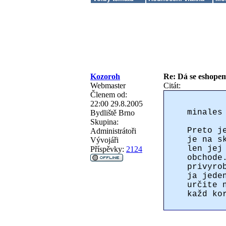
Kozoroh
Re: Dá se eshopem 
Webmaster
Citát:
Členem od:
22:00 29.8.2005
minales
Bydliště
Brno
Skupina:
Preto j
Administrátoři
je na s
Vývojáři
len jej
Příspěvky:
2124
obchode
privyro
ja jede
určite 
každ ko