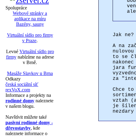
dob
ven
Spolupráce
ale
Webové stránky a
aplikace na míru
Bazény, sauny
Jak ne?
Virtuální sídlo pro firmy
v Praze
.
A na za
nulovou
Levné
Virtuální sídlo pro
to se č
firmy
nabízíme na adrese
nakonec
v Brně.
jara fu
vyzvedn
Masáže Slavkov u Brna
za "int
Odkazy
česká sociální síť
Chce to
rexVoX.com
sortime
Informace a projekty na
vztah (
rodinné domy
naleznete
je šíle
v našem blogu.
nezdary
Navštívit můžete také
pasivní rodinné domy -
dřevostavby
, kde
naleznete informace o