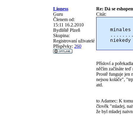
Lioness
Re: Dá se eshopem 
Guru
Citát:
Členem od:
15:11 16.2.2010
minales
Bydliště
Plzeň
.......
Skupina:
niekedy
Registrovaní uživatelé
Příspěvky:
260
Přísloví a pořekadl
něčím začínáte teď n
Prostě funguje jen n
nejsou koláče", "tr
atd.
to Adamec: K tomu po
člověk "mladej, naiv
že byl mladej naivn