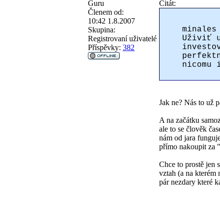
Guru
Citát:
Členem od:
10:42 1.8.2007
minales
Skupina:
Uživiť 
Registrovaní uživatelé
investo
Příspěvky:
382
perfekt
nicomu 
Jak ne? Nás to už pá
A na začátku samoz
ale to se člověk č
nám od jara funguje
přímo nakoupit za "
Chce to prostě jen 
vztah (a na kterém 
pár nezdary které k
_______________