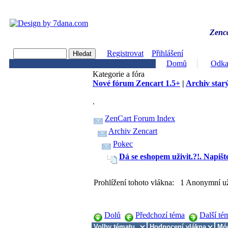
Zenca
Registrovat
Přihlášení
Domů
Odka
Kategorie a fóra
Nové fórum Zencart 1.5+
|
Archiv starý
.
ZenCart Forum Index
Archiv Zencart
Pokec
Dá se eshopem uživit.?!. Napišt
Prohlížení tohoto vlákna: 1 Anonymní už
Dolů
Předchozí téma
Další té