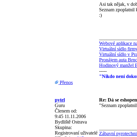
Asi tak nějak, v do
Seznam zpoplatnil k
:)
_______________
Webové aplikace na
Virtuální sídlo fir
Virtuální sídlo v Pr
Pronájem auta Brn
Hodinový manžel 
-----
"Nikdo není dokon
Přenos
pytel
Re: Dá se eshopem 
Guru
"Seznam zpoplatnil 
Členem od:
9:45 11.11.2006
Bydliště
Ostrava
Skupina:
_______________
Registrovaní uživatelé
Zábavní pyrotechn