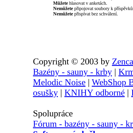
Můžete
hlasovat v anketách.
Nemůžete
připojovat soubory k příspěvk
Nemůžete
přispívat bez schválení.
Copyright © 2003 by
Zenca
Bazény - sauny - krby
|
Krm
Melodic Noise
|
WebShop B
osušky
|
KNIHY odborné
|
Spolupráce
Fórum - bazény - sauny - k