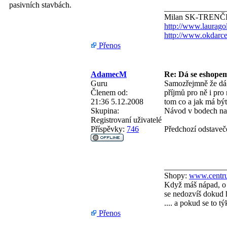
pasivních stavbách.
_______________
Milan SK-TRENČ
http://www.laurago
http://www.okdarce
Přenos
AdamecM
Re: Dá se eshopem 
Guru
Samozřejmně že dá 
Členem od:
příjmů pro ně i pro
21:36 5.12.2008
tom co a jak má být
Skupina:
Návod v bodech na 
Registrovaní uživatelé
Příspěvky:
746
Předchozí odstaveče
_______________
Shopy:
www.centru
Když máš nápad, o 
se nedozvíš dokud h
.... a pokud se to 
Přenos