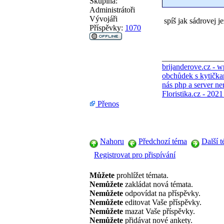
Skupina:
Administrátoři
Vývojáři
spíš jak sádrovej j
Příspěvky:
1070
_______________
brijanderove.cz - 
obchůdek s kytička
nás php a server ne
Floristika.cz - 202
Přenos
Nahoru
Předchozí téma
Další 
Registrovat pro přispívání
Můžete
prohlížet témata.
Nemůžete
zakládat nová témata.
Nemůžete
odpovídat na příspěvky.
Nemůžete
editovat Vaše příspěvky.
Nemůžete
mazat Vaše příspěvky.
Nemůžete
přidávat nové ankety.