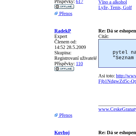
Příspěvky:
617
Víno a alkohol
Lyže, Tenis, Golf
Přenos
RadekP
Re: Dá se eshopem 
Expert
Citát:
Členem od:
14:52 28.5.2009
pytel n
Skupina:
"Seznam
Registrovaní uživatelé
Příspěvky:
110
Asi toto:
http://ww
Fjb1NdgwZd5c-
_______________
www.CeskeGranaty
Přenos
Kovboj
Re: Dá se eshopem 