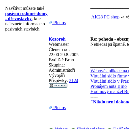
________________
Navštívit můžete také
pasivní rodinné domy
AK28 PC shop
-> vš
- dřevostavby
, kde
Přenos
naleznete informace o
pasivních stavbách.
Kozoroh
Re: pohoda - obecn
Webmaster
Nehledal jsi špatně, 
Členem od:
22:00 29.8.2005
Bydliště
Brno
Skupina:
________________
Administrátoři
Webové aplikace na 
Vývojáři
Virtuální sídlo firmy
Příspěvky:
2124
Virtuální sídlo v Praz
Pronájem auta Brno
Hodinový manžel B
-----
"Nikdo není dokona
Přenos