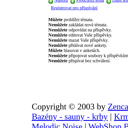
Nahoru
Předchozí téma
Další té
Registrovat pro přispívání
Můžete
prohlížet témata.
Nemůžete
zakládat nová témata.
Nemůžete
odpovídat na příspěvky.
Nemůžete
editovat Vaše příspěvky.
Nemůžete
mazat Vaše příspěvky.
Nemůžete
přidávat nové ankety.
Můžete
hlasovat v anketách.
Nemůžete
připojovat soubory k příspěvkům
Nemůžete
přispívat bez schválení.
Copyright © 2003 by
Zenca
Bazény - sauny - krby
|
Krm
Melodic Noise
|
WebShop B