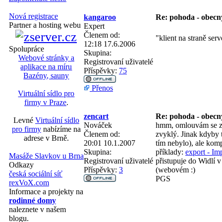
Nová registrace
kangaroo
Re: pohoda - obecn
Partner a hosting webu
Expert
Členem od:
"klient na straně ser
12:18 17.6.2006
Spolupráce
Skupina:
Webové stránky a
Registrovaní uživatelé
aplikace na míru
Příspěvky:
75
Bazény, sauny
Přenos
Virtuální sídlo pro
firmy v Praze
.
zencart
Re: pohoda - obecn
Levné
Virtuální sídlo
Nováček
hmm, omlouvám se za 
pro firmy
nabízíme na
Členem od:
zvyklý. Jinak kdyby t
adrese v Brně.
20:01 10.1.2007
tím nebylo), ale komp
Skupina:
příklady:
export - Im
Masáže Slavkov u Brna
Registrovaní uživatelé
přistupuje do Widlí v 
Odkazy
Příspěvky:
3
(webovém :)
česká sociální síť
PGS
rexVoX.com
Informace a projekty na
rodinné domy
naleznete v našem
blogu.