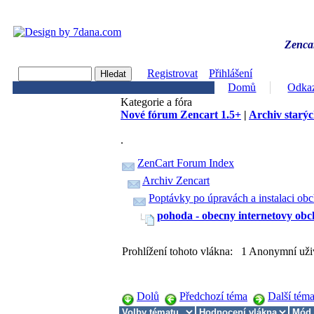
Zencar
Registrovat
Přihlášení
Domů
Odka
Kategorie a fóra
Nové fórum Zencart 1.5+
|
Archiv starýc
.
ZenCart Forum Index
Archiv Zencart
Poptávky po úpravách a instalaci ob
pohoda - obecny internetovy ob
Prohlížení tohoto vlákna: 1 Anonymní uži
Dolů
Předchozí téma
Další tém