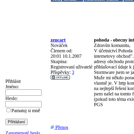
zencart
pohoda - obecny in
Nováček
Zdravím komunitu,
Členem od:
V účetnictví Pohoda 
20:01 10.1.2007
internetovy obchod".
Skupina:
adresy obchodu proto
Registrovaní uživatelé
přihlašovací údaje k 
Příspěvky:
3
Stormware jsem se jak
Muže mi někdo poradit
Přihlásit
vlastně je. V http k
Jméno:
na nejlepší řešení k
jsem našel na tomto f
Heslo:
(pokud toto téma exi
PGS
Pamatuj si mně
Přenos
Zapomenuté heslo