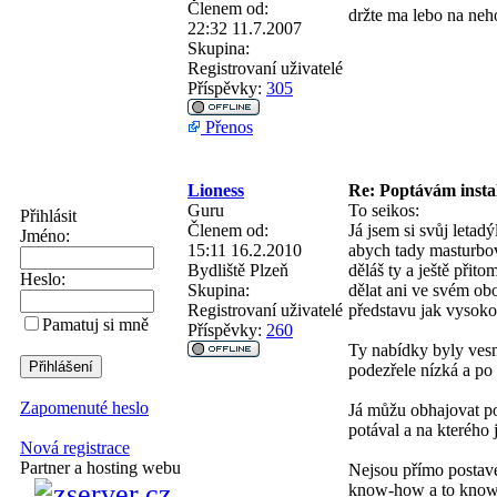
Členem od:
držte ma lebo na neh
22:32 11.7.2007
Skupina:
Registrovaní uživatelé
Příspěvky:
305
Přenos
Lioness
Re: Poptávám instal
Guru
To seikos:
Přihlásit
Členem od:
Já jsem si svůj letad
Jméno:
15:11 16.2.2010
abych tady masturbova
Bydliště
Plzeň
děláš ty a ještě přit
Heslo:
Skupina:
dělat ani ve svém ob
Registrovaní uživatelé
představu jak vysoko
Pamatuj si mně
Příspěvky:
260
Ty nabídky byly vesmě
podezřele nízká a po
Zapomenuté heslo
Já můžu obhajovat po
potával a na kterého 
Nová registrace
Partner a hosting webu
Nejsou přímo postave
know-how a to know-