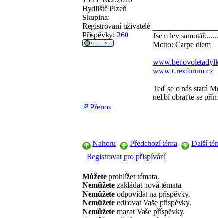
Bydliště
Plzeň
Skupina:
Registrovaní uživatelé
________________
Příspěvky:
260
Jsem lev samotář......
Motto: Carpe diem
www.benovoletadylk
www.t-rexforum.cz
Teď se o nás stará M
nelíbí obraťte se přím
Přenos
Nahoru
Předchozí téma
Další té
Registrovat pro přispívání
Můžete
prohlížet témata.
Nemůžete
zakládat nová témata.
Nemůžete
odpovídat na příspěvky.
Nemůžete
editovat Vaše příspěvky.
Nemůžete
mazat Vaše příspěvky.