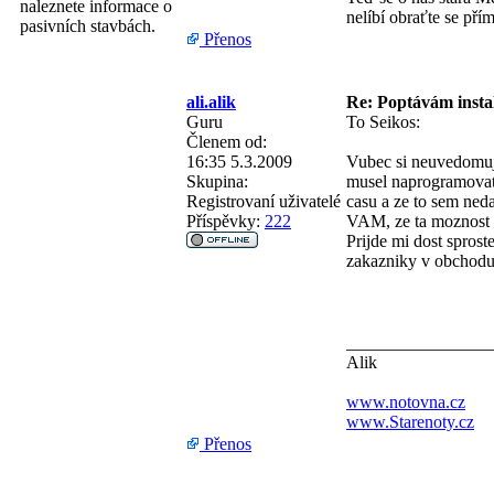
naleznete informace o
nelíbí obraťte se přím
pasivních stavbách.
Přenos
ali.alik
Re: Poptávám instal
Guru
To Seikos:
Členem od:
16:35 5.3.2009
Vubec si neuvedomujes
Skupina:
musel naprogramovat 
Registrovaní uživatelé
casu a ze to sem ned
Příspěvky:
222
VAM, ze ta moznost ta
Prijde mi dost sprost
zakazniky v obchodu 
________________
Alik
www.notovna.cz
www.Starenoty.cz
Přenos