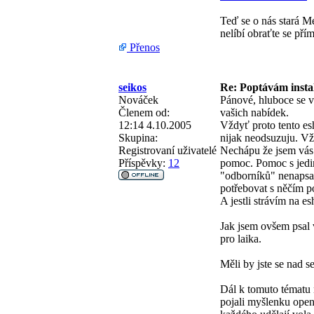
Teď se o nás stará M
nelíbí obraťte se přím
Přenos
seikos
Re: Poptávám instal
Nováček
Pánové, hluboce se v
Členem od:
vašich nabídek.
12:14 4.10.2005
Vždyť proto tento esh
Skupina:
nijak neodsuzuju. Vž
Registrovaní uživatelé
Nechápu že jsem vás 
Příspěvky:
12
pomoc. Pomoc s jedi
"odborníků" nenapsal
potřebovat s něčím po
A jestli strávím na e
Jak jsem ovšem psal v
pro laika.
Měli by jste se nad se
Dál k tomuto tématu n
pojali myšlenku open 