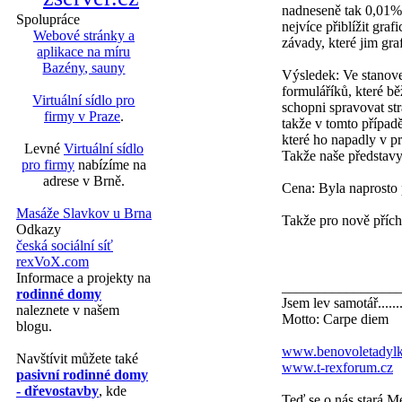
nadneseně tak 0,01% l
Spolupráce
nejvíce přiblížit gra
Webové stránky a
závady, které jim gra
aplikace na míru
Bazény, sauny
Výsledek: Ve stanove
formuláříků, které bě
Virtuální sídlo pro
schopni spravovat st
firmy v Praze
.
takže v tomto případě
které ho napadly v pr
Levné
Virtuální sídlo
Takže naše představy
pro firmy
nabízíme na
adrese v Brně.
Cena: Byla naprosto 
Masáže Slavkov u Brna
Takže pro nově přích
Odkazy
česká sociální síť
rexVoX.com
Informace a projekty na
________________
rodinné domy
Jsem lev samotář......
naleznete v našem
Motto: Carpe diem
blogu.
www.benovoletadylk
Navštívit můžete také
www.t-rexforum.cz
pasivní rodinné domy
- dřevostavby
, kde
Teď se o nás stará M