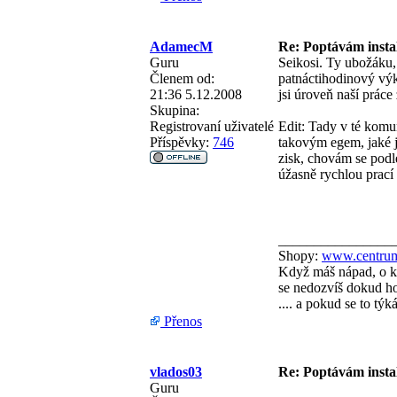
AdamecM
Re: Poptávám instal
Guru
Seikosi. Ty ubožáku, n
Členem od:
patnáctihodinový výko
21:36 5.12.2008
jsi úroveň naší práce
Skupina:
Registrovaní uživatelé
Edit: Tady v té komun
Příspěvky:
746
takovým egem, jaké js
zisk, chovám se podle
úžasně rychlou prací
________________
Shopy:
www.centrum
Když máš nápad, o kt
se nedozvíš dokud ho 
.... a pokud se to tý
Přenos
vlados03
Re: Poptávám instal
Guru