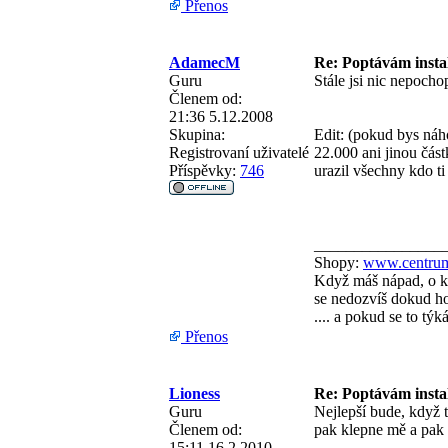
Přenos
AdamecM
Re: Poptávám instal
Guru
Stále jsi nic nepocho
Členem od:
21:36 5.12.2008
Skupina:
Edit: (pokud bys náho
Registrovaní uživatelé
22.000 ani jinou část
Příspěvky:
746
urazil všechny kdo ti
________________
Shopy:
www.centrum
Když máš nápad, o kt
se nedozvíš dokud ho 
.... a pokud se to tý
Přenos
Lioness
Re: Poptávám instal
Guru
Nejlepší bude, když
Členem od:
pak klepne mě a pak 
15:11 16.2.2010