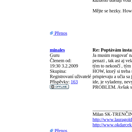
každého udělají vola 
Mějte se hezky. Ho
Přenos
minales
Re: Poptávám instal
Guru
Ja musim reagovať na
Členem od:
penazi , tak asi aj v
19:30 3.2.2009
tým to nekončí , tým
Skupina:
HOW, ktorý si treba s
Registrovaní uživatelé
prispievaju a učia sa 
Příspěvky:
163
ide, je vyladeny, n
PROBLEM. Avšak skus
________________
Milan SK-TRENČI
http://www.lauragold
http://www.okdarcek
Přenos