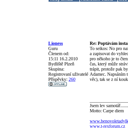
Lioness
Re: Poptávám instal
Guru
To seikos: No pro na
Členem od:
a zapisovat do vyhle
15:11 16.2.2010
pro někoho je to čten
Bydliště
Plzeň
čas, který může stráv
Skupina:
trápit, protože pak b
Registrovaní uživatelé
Adamec. Napsáním toh
Příspěvky:
260
věc), tak se z ní kouk
________________
Jsem lev samotář......
Motto: Carpe diem
www.benovoletadylk
www.t-rexforum.cz