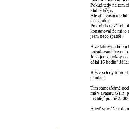
Pokud tady na tom chc
klidně hřeje.
Ale ať neosočuje lidi
s ostatními.
Pokud sis nevšiml, n
konstatoval že mi to 
jsem něco špatně?
A že takovým lidem k
požadované fce nains
Je to jen zlatokop co
dělal 15 hodin? Já la
Běžte si tedy trhnou
chudáci.
Tím samozřejmě nechci
má v avataru GTR, p
nechtějí po mě 22000
A teď se můžete do mě