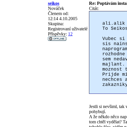
seikos
Re: Poptávám instal
Nováček
Citát:
Členem od:
12:14 4.10.2005
ali.alik
Skupina:
To Seiko
Registrovaní uživatelé
Příspěvky:
12
Vubec si
sis nain
naprogra
rozhodne
sem neda
majlant.
moznost 
Prijde m
nechces 
zakaznik
Jestli si nevšiml, ta
pohybují.
A že někdo něco napr
tom chtěl vydělat? T
tohohle fóra, vidím 