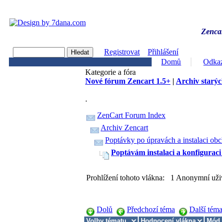
Zencar
Registrovat
Přihlášení
Domů
Odka
Kategorie a fóra
Nové fórum Zencart 1.5+
|
Archiv starýc
.
ZenCart Forum Index
Archiv Zencart
Poptávky po úpravách a instalaci ob
Poptávám instalaci a konfiguraci
Prohlížení tohoto vlákna: 1 Anonymní uži
Dolů
Předchozí téma
Další tém