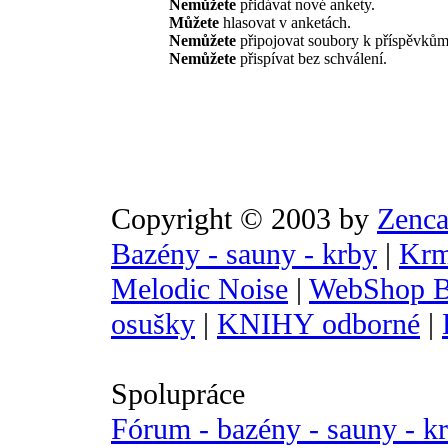
Nemůžete
přidávat nové ankety.
Můžete
hlasovat v anketách.
Nemůžete
připojovat soubory k příspěvkům
Nemůžete
přispívat bez schválení.
Copyright © 2003 by
Zenca
Bazény - sauny - krby
|
Krm
Melodic Noise
|
WebShop B
osušky
|
KNIHY odborné
|
Spolupráce
Fórum - bazény - sauny - k