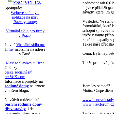
nadneseně tak 0,01%
nejvíce přiblížit g
Spolupráce
závady, které jim g
Webové stránky a
aplikace na míru
Výsledek: Ve stano
Bazény, sauny
formuláříků, které 
schopni spravovat s
Virtuální sídlo pro firmy
takže v tomto přípa
v Praze
.
které ho napadly v 
Takže naše předsta
Levné
Virtuální sídlo pro
firmy
nabízíme na adrese
Cena: Byla naprost
v Brně.
Takže pro nově pří
Masáže Slavkov u Brna
Odkazy
česká sociální síť
rexVoX.com
_______________
Informace a projekty na
Jsem lev samotář....
rodinné domy
naleznete
Motto: Carpe diem
v našem blogu.
www.benovoletady
Navštívit můžete také
www.t-rexforum.cz
pasivní rodinné domy -
dřevostavby
, kde
Teď se o nás stará 
naleznete informace o