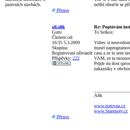
nelíbí obraťte se př
pasivních stavbách.
Přenos
ali.alik
Re: Poptávám inst
Guru
To Seikos:
Členem od:
16:35 5.3.2009
Vubec si neuvedomuj
Skupina:
musel naprogramovat
Registrovaní uživatelé
casu a ze to sem ne
Příspěvky:
222
VAM, ze ta moznost 
Prijde mi dost spros
zakazniky v obchod
_______________
Alik
www.notovna.cz
www.Starenoty.cz
Přenos