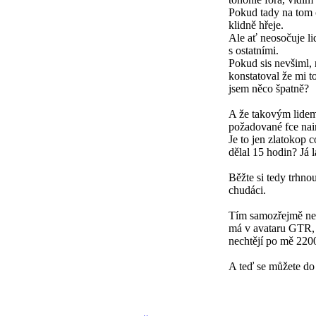
Pokud tady na tom c
klidně hřeje.
Ale ať neosočuje lid
s ostatními.
Pokud sis nevšiml, 
konstatoval že mi to
jsem něco špatně?
A že takovým lidem
požadované fce nain
Je to jen zlatokop 
dělal 15 hodin? Já l
Běžte si tedy trhno
chudáci.
Tím samozřejmě nech
má v avataru GTR, 
nechtějí po mě 220
A teď se můžete do 