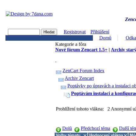
Zenca
Registrovat
Přihlášení
Domů
Odka
Kategorie a fóra
Nové fórum Zencart 1.5+
|
Archiv starý
.
ZenCart Forum Index
Archiv Zencart
Poptávky po úpravách a instalaci o
Poptávám instalaci a konfigura
Prohlížení tohoto vlákna: 2 Anonymní už
Dolů
Předchozí téma
Další té