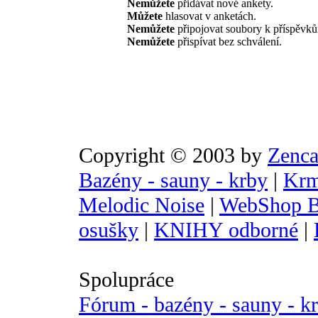
Nemůžete
přidávat nové ankety.
Můžete
hlasovat v anketách.
Nemůžete
připojovat soubory k příspěvk
Nemůžete
přispívat bez schválení.
Copyright © 2003 by
Zenca
Bazény - sauny - krby
|
Krm
Melodic Noise
|
WebShop B
osušky
|
KNIHY odborné
|
Spolupráce
Fórum - bazény - sauny - k