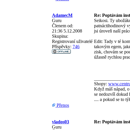
AdamecM
Re: Poptávám inst
Guru
Seikosi. Ty ubožáku,
Členem od:
patnáctihodinový vý
21:36 5.12.2008
jsi úroveň naší prác
Skupina:
Registrovaní uživatelé
Edit: Tady v té kom
Příspěvky:
746
takovým egem, jaké 
zisk, chovám se pod
úžasně rychlou pra
_______________
Shopy:
www.centru
Když máš nápad, o 
se nedozvíš dokud h
.... a pokud se to 
Přenos
vlados03
Re: Poptávám inst
Guru