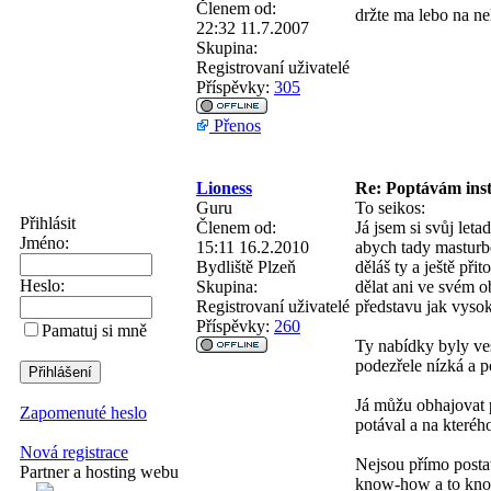
Členem od:
držte ma lebo na ne
22:32 11.7.2007
Skupina:
Registrovaní uživatelé
Příspěvky:
305
Přenos
Lioness
Re: Poptávám inst
Guru
To seikos:
Přihlásit
Členem od:
Já jsem si svůj let
Jméno:
15:11 16.2.2010
abych tady masturbo
Bydliště
Plzeň
děláš ty a ještě př
Heslo:
Skupina:
dělat ani ve svém o
Registrovaní uživatelé
představu jak vyso
Příspěvky:
260
Pamatuj si mně
Ty nabídky byly ves
podezřele nízká a p
Já můžu obhajovat p
Zapomenuté heslo
potával a na kteréh
Nová registrace
Nejsou přímo posta
Partner a hosting webu
know-how a to know