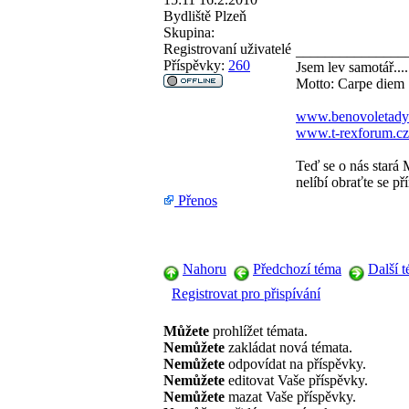
Bydliště
Plzeň
Skupina:
Registrovaní uživatelé
_______________
Příspěvky:
260
Jsem lev samotář....
Motto: Carpe diem
www.benovoletady
www.t-rexforum.cz
Teď se o nás stará 
nelíbí obraťte se př
Přenos
Nahoru
Předchozí téma
Další 
Registrovat pro přispívání
Můžete
prohlížet témata.
Nemůžete
zakládat nová témata.
Nemůžete
odpovídat na příspěvky.
Nemůžete
editovat Vaše příspěvky.
Nemůžete
mazat Vaše příspěvky.