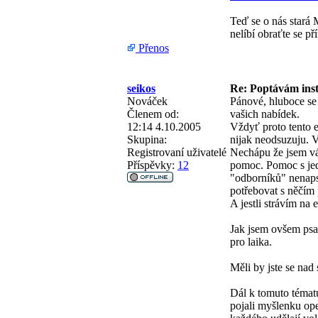
Teď se o nás stará 
nelíbí obraťte se př
Přenos
seikos
Re: Poptávám inst
Nováček
Pánové, hluboce se
Členem od:
vašich nabídek.
12:14 4.10.2005
Vždyť proto tento e
Skupina:
nijak neodsuzuju. V
Registrovaní uživatelé
Nechápu že jsem vás
Příspěvky:
12
pomoc. Pomoc s je
"odborníků" nenapsa
potřebovat s něčím p
A jestli strávím na
Jak jsem ovšem psal
pro laika.
Měli by jste se nad 
Dál k tomuto tématu
pojali myšlenku ope