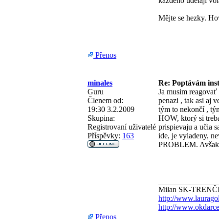
každého udělají vol
Mějte se hezky. H
Přenos
minales
Re: Poptávám inst
Guru
Ja musim reagovať n
Členem od:
penazi , tak asi aj 
19:30 3.2.2009
tým to nekončí , t
Skupina:
HOW, ktorý si treba
Registrovaní uživatelé
prispievaju a učia s
Příspěvky:
163
ide, je vyladeny, 
PROBLEM. Avšak sku
_______________
Milan SK-TRENČ
http://www.laurago
http://www.okdarce
Přenos