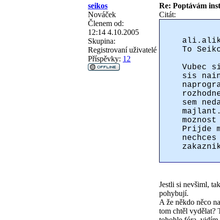
seikos
Re: Poptávám inst
Nováček
Citát:
Členem od:
12:14 4.10.2005
ali.ali
Skupina:
To Seik
Registrovaní uživatelé
Příspěvky:
12
Vubec s
sis nai
naprogr
rozhodn
sem ned
majlant
moznost
Prijde 
nechces
zakazni
Jestli si nevšiml, 
pohybují.
A že někdo něco na
tom chtěl vydělat?
tohohle fóra, vidím