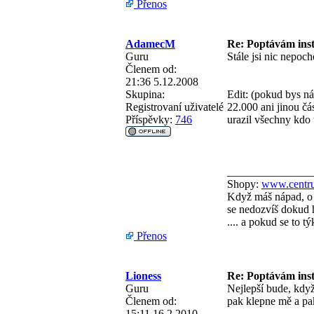
Přenos
AdamecM
Re: Poptávám inst
Guru
Stále jsi nic nepoch
Členem od:
21:36 5.12.2008
Skupina:
Edit: (pokud bys ná
Registrovaní uživatelé
22.000 ani jinou čás
Příspěvky:
746
urazil všechny kdo 
_______________
Shopy:
www.centru
Když máš nápad, o 
se nedozvíš dokud h
.... a pokud se to 
Přenos
Lioness
Re: Poptávám inst
Guru
Nejlepší bude, kdy
Členem od:
pak klepne mě a pa
15:11 16.2.2010