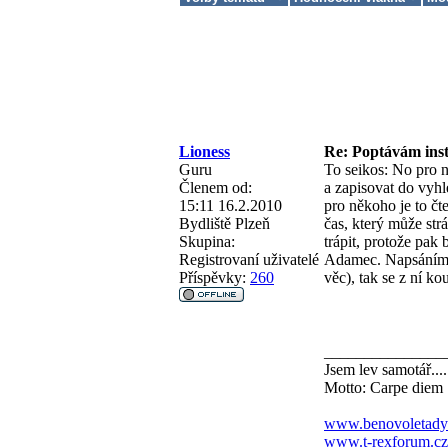
Lioness
Re: Poptávám inst
Guru
To seikos: No pro n
Členem od:
a zapisovat do vyh
15:11 16.2.2010
pro někoho je to čte
Bydliště
Plzeň
čas, který může str
Skupina:
trápit, protože pak
Registrovaní uživatelé
Adamec. Napsáním t
Příspěvky:
260
věc), tak se z ní ko
_______________
Jsem lev samotář....
Motto: Carpe diem
www.benovoletady
www.t-rexforum.cz