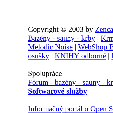
Copyright © 2003 by
Zenca
Bazény - sauny - krby
|
Krm
Melodic Noise
|
WebShop B
osušky
|
KNIHY odborné
|
Spolupráce
Fórum - bazény - sauny - k
Softwarové služby
Informačný portál o Open So