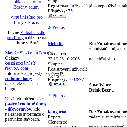
Skupina:
aplikace na míru
Registrovaní uživatelé
já to nepoužívám, tak
Bazény, sauny
Příspěvky:
75
Virtuální sídlo pro
firmy v Praze
.
Přenos
Levné
Virtuální sídlo
pro firmy
nabízíme na
adrese v Brně.
Melodic
Re: Zopakovaní po
v podstatě umí, ale z
Masáže Slavkov u Brna
Členem od:
Odkazy
23:10 26.10.2006
neulehčuj si to...
česká sociální síť
Skupina:
rexVoX.com
Registrovaní uživatelé
Informace a projekty na
Vývojáři
rodinné domy
Příspěvky:
1002997
________________
naleznete v našem
Save Water !
blogu.
Drink Beer ...
Přenos
Navštívit můžete také
pasivní rodinné domy
- dřevostavby
, kde
kangaroo
Re: Zopakovaní po
naleznete informace o
Expert
zadara si to můžu uleh
pasivních stavbách.
Členem od: