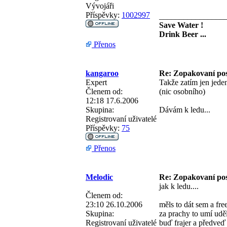
Vývojáři
Příspěvky:
1002997
________________
Save Water !
Drink Beer ...
Přenos
kangaroo
Re: Zopakovaní po
Expert
Takže zatím jen jeden
Členem od:
(nic osobního)
12:18 17.6.2006
Skupina:
Dávám k ledu...
Registrovaní uživatelé
Příspěvky:
75
Přenos
Melodic
Re: Zopakovaní po
jak k ledu....
Členem od:
23:10 26.10.2006
měls to dát sem a free
Skupina:
za prachy to umí udě
Registrovaní uživatelé
buď frajer a předveď 