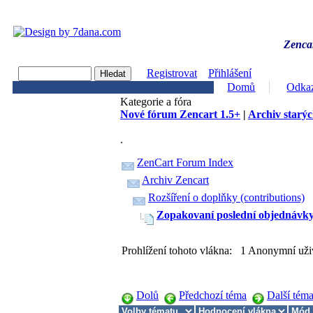
Zencar
Registrovat
Přihlášení
Domů
Odka
Kategorie a fóra
Nové fórum Zencart 1.5+
|
Archiv starýc
.
ZenCart Forum Index
Archiv Zencart
Rozšíření o doplňky (contributions)
Zopakovaní poslední objednávk
Prohlížení tohoto vlákna: 1 Anonymní uži
Dolů
Předchozí téma
Další tém