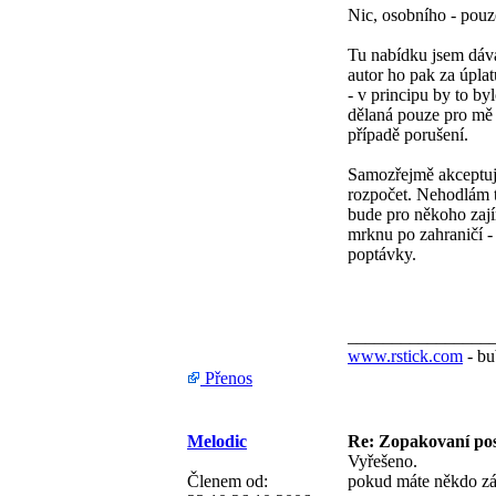
Nic, osobního - pouz
Tu nabídku jsem dáva
autor ho pak za úpla
- v principu by to by
dělaná pouze pro mě 
případě porušení.
Samozřejmě akceptuj
rozpočet. Nehodlám t
bude pro někoho zají
mrknu po zahraničí -
poptávky.
________________
www.rstick.com
- bu
Přenos
Melodic
Re: Zopakovaní po
Vyřešeno.
Členem od:
pokud máte někdo zá