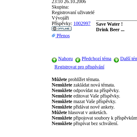
23:10 26.10.2006
Skupina:
Registrovaní uživatelé
Vývojáři
________________
Příspěvky:
1002997
Save Water !
Drink Beer ...
Přenos
Nahoru
Předchozí téma
Další té
Registrovat pro přispívání
Můžete
prohlížet témata.
Nemůžete
zakládat nová témata.
Nemůžete
odpovídat na příspěvky.
Nemůžete
editovat Vaše příspěvky.
Nemůžete
mazat Vaše příspěvky.
Nemůžete
přidávat nové ankety.
Můžete
hlasovat v anketách.
Nemůžete
připojovat soubory k příspěvkům
Nemůžete
přispívat bez schválení.