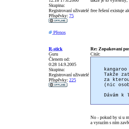
12:18 17.6.2006
takže je to vyřešený,
Skupina:
Registrovaní uživatelé
free řešení existuje 
Příspěvky:
75
Přenos
R-stick
Re: Zopakovaní po
Guru
Citát:
Členem od:
0:28 14.9.2005
kangaroo
Skupina:
Takže za
Registrovaní uživatelé
za ktero
Příspěvky:
225
(nic oso
Dávám k 
No - pokud by si u m
a vyrazím s ním zavře