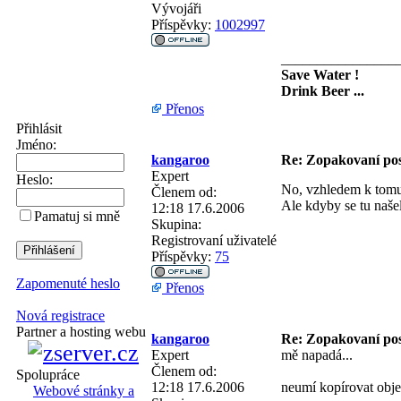
Vývojáři
Příspěvky:
1002997
________________
Save Water !
Drink Beer ...
Přenos
Přihlásit
Jméno:
kangaroo
Re: Zopakovaní po
Expert
Heslo:
No, vzhledem k tomu,
Členem od:
Ale kdyby se tu našel
12:18 17.6.2006
Pamatuj si mně
Skupina:
Registrovaní uživatelé
Příspěvky:
75
Zapomenuté heslo
Přenos
Nová registrace
Partner a hosting webu
kangaroo
Re: Zopakovaní po
Expert
mě napadá...
Členem od:
Spolupráce
12:18 17.6.2006
neumí kopírovat obj
Webové stránky a