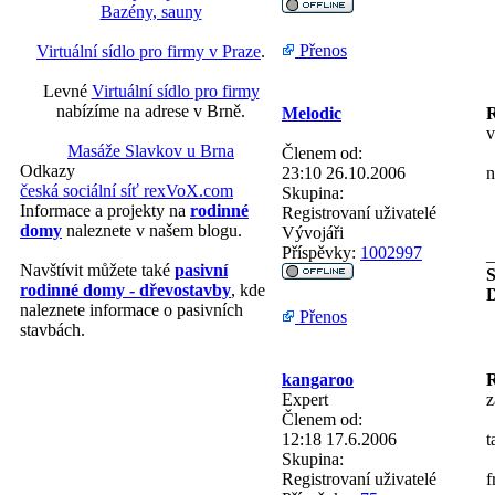
Bazény, sauny
Přenos
Virtuální sídlo pro firmy v Praze
.
Levné
Virtuální sídlo pro firmy
nabízíme na adrese v Brně.
Melodic
R
v
Masáže Slavkov u Brna
Členem od:
Odkazy
23:10 26.10.2006
n
česká sociální síť rexVoX.com
Skupina:
Informace a projekty na
rodinné
Registrovaní uživatelé
domy
naleznete v našem blogu.
Vývojáři
Příspěvky:
1002997
_
Navštívit můžete také
pasivní
S
rodinné domy - dřevostavby
, kde
D
naleznete informace o pasivních
Přenos
stavbách.
kangaroo
R
Expert
z
Členem od:
12:18 17.6.2006
t
Skupina:
Registrovaní uživatelé
f