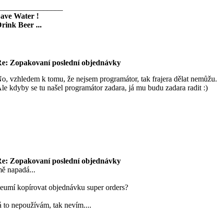
________________
ave Water !
rink Beer ...
e: Zopakovaní poslední objednávky
o, vzhledem k tomu, že nejsem programátor, tak frajera dělat nemůžu.
le kdyby se tu našel programátor zadara, já mu budu zadara radit :)
e: Zopakovaní poslední objednávky
ě napadá...
eumí kopírovat objednávku super orders?
á to nepoužívám, tak nevím....