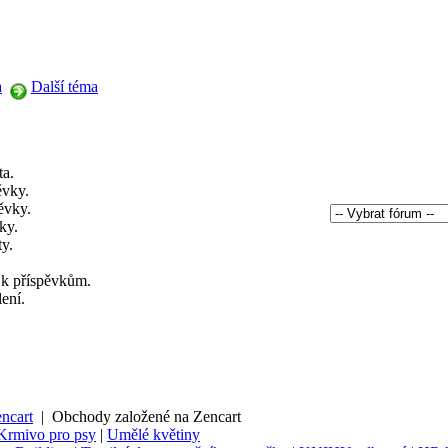
a
Další téma
ta.
ěvky.
ěvky.
ky.
y.
 k příspěvkům.
ení.
ncart
|
Obchody založené na Zencart
Krmivo pro psy
|
Umělé květiny