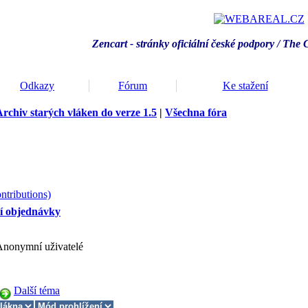
Zencart - stránky oficiální české podpory / T
he 
Odkazy
Fórum
Ke stažení
rchiv starých vláken do verze 1.5
|
Všechna fóra
ntributions)
í objednávky
 Anonymní uživatelé
Další téma