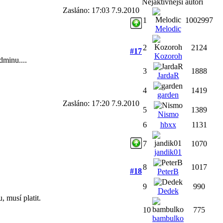
Nejaktivnější autoři
Zasláno: 17:03 7.9.2010
1
1002997
Melodic
2
2124
#17
Kozoroh
dminu....
3
1888
JardaR
4
1419
garden
Zasláno: 17:20 7.9.2010
5
1389
Nismo
6
hbxx
1131
7
1070
jandik01
8
1017
#18
PeterB
9
990
Dedek
, musí platit.
10
775
bambulko