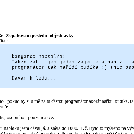
e: Zopakovaní poslední objednávky
itát:
kangaroo napsal/a:
Takže zatím jen jeden zájemce a nabízí č
programátor tak nařídí budíka :) (nic os
Dávám k ledu...
o - pokud by si u mě za tu částku programátor akorát nařídil budíka, 
veře ....
ic, osobního - pouze reakce.
u nabídku jsem dával já, a zněla do 1000,- Kč. Bylo to myšleno na výv
ůže poskytovat dalším osobám. Pokud by se jednalo o vyšší částku - v