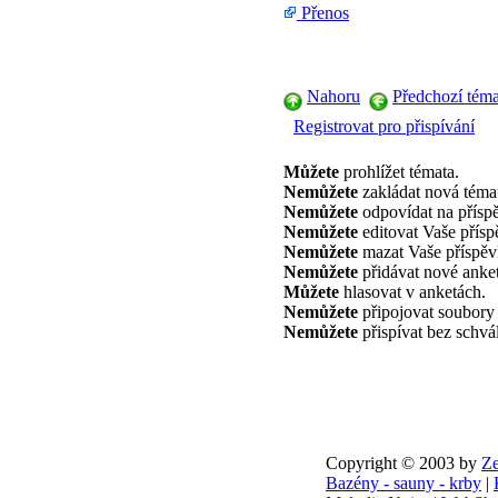
Přenos
Nahoru
Předchozí tém
Registrovat pro přispívání
Můžete
prohlížet témata.
Nemůžete
zakládat nová téma
Nemůžete
odpovídat na přísp
Nemůžete
editovat Vaše přísp
Nemůžete
mazat Vaše příspěv
Nemůžete
přidávat nové anket
Můžete
hlasovat v anketách.
Nemůžete
připojovat soubory
Nemůžete
přispívat bez schvál
Copyright © 2003 by
Ze
Bazény - sauny - krby
|