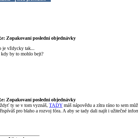
e: Zopakovaní poslední objednávky
o je vždycky tak...
 kdy by to mohlo bejt?
e: Zopakovaní poslední objednávky
ždyť ty se v tom vyznáš,
TADY
máš nápovědu a zítra ráno to sem může
řispíváš pro blaho a rozvoj fóra. A aby se tady dali najít i užitečné info
________________