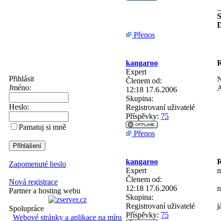
_
S
D
Přenos
kangaroo
R
Expert
Přihlásit
N
Členem od:
Jméno:
A
12:18 17.6.2006
Skupina:
Heslo:
Registrovaní uživatelé
Příspěvky:
75
Pamatuj si mně
Přenos
kangaroo
R
Zapomenuté heslo
Expert
m
Členem od:
Nová registrace
12:18 17.6.2006
n
Partner a hosting webu
Skupina:
Registrovaní uživatelé
j
Spolupráce
Příspěvky:
75
Webové stránky a aplikace na míru