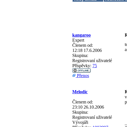
kangaroo
R
Expert
t
Členem od:
a
12:18 17.6.2006
Skupina:
Registrovaní uživatelé
Příspěvky:
75
Přenos
Melodic
R
v
Členem od:
p
23:10 26.10.2006
Skupina:
Registrovaní uživatelé
Vývojáři
_