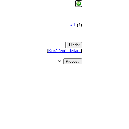
«
1
(2)
[
Rozšířené hledání
]