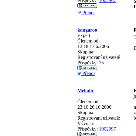
Příspěvky:
1002997
S
D
Přenos
kangaroo
R
Expert
T
Členem od:
12:18 17.6.2006
D
Skupina:
Registrovaní uživatelé
Příspěvky:
75
Přenos
Melodic
R
j
Členem od:
23:10 26.10.2006
m
Skupina:
z
Registrovaní uživatelé
b
Vývojáři
Příspěvky:
1002997