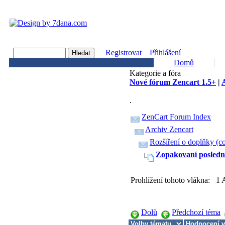
Registrovat
Přihlášení
Domů
Kategorie a fóra
Nové fórum Zencart 1.5+
|
A
.
ZenCart Forum Index
Archiv Zencart
Rozšíření o doplňky (co
Zopakovaní posledn
Prohlížení tohoto vlákna: 1
Dolů
Předchozí téma