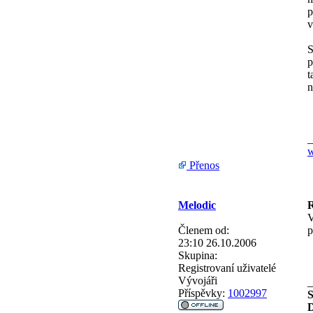
p
v
S
p
t
n
_
w
Přenos
Melodic
R
V
Členem od:
p
23:10 26.10.2006
Skupina:
Registrovaní uživatelé
Vývojáři
_
Příspěvky:
1002997
S
D