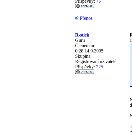
Příspěvky:
75
Přenos
R-stick
R
Guru
C
Členem od:
0:28 14.9.2005
Skupina:
Registrovaní uživatelé
Příspěvky:
225
N
d
N
T
m