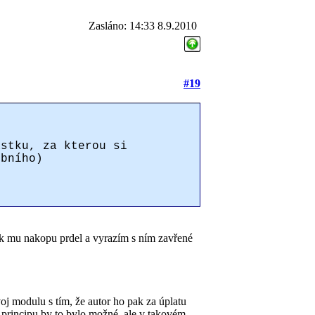
Zasláno: 14:33 8.9.2010
#19
ástku, za kterou si
obního)
tak mu nakopu prdel a vyrazím s ním zavřené
oj modulu s tím, že autor ho pak za úplatu
 principu by to bylo možné, ale v takovém