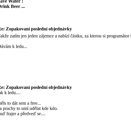
ave Water !
rink Beer ...
e: Zopakovaní poslední objednávky
akže zatím jen jeden zájemce a nabízí částku, za kterou si programátor t
ávám k ledu...
e: Zopakovaní poslední objednávky
ak k ledu....
ěls to dát sem a free...
a prachy to umí udělat kde kdo.
uď frajer a předveď se....