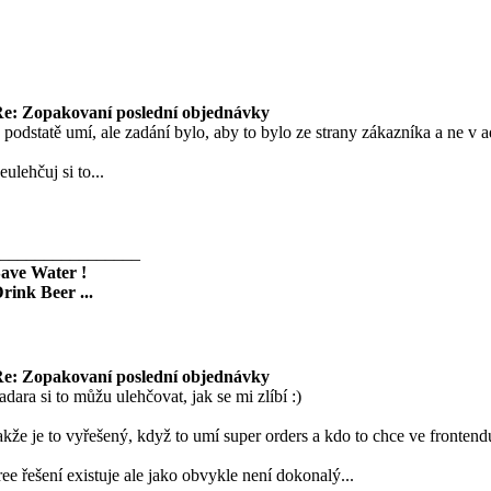
e: Zopakovaní poslední objednávky
 podstatě umí, ale zadání bylo, aby to bylo ze strany zákazníka a ne v a
eulehčuj si to...
________________
ave Water !
rink Beer ...
e: Zopakovaní poslední objednávky
adara si to můžu ulehčovat, jak se mi zlíbí :)
akže je to vyřešený, když to umí super orders a kdo to chce ve frontendu
ree řešení existuje ale jako obvykle není dokonalý...