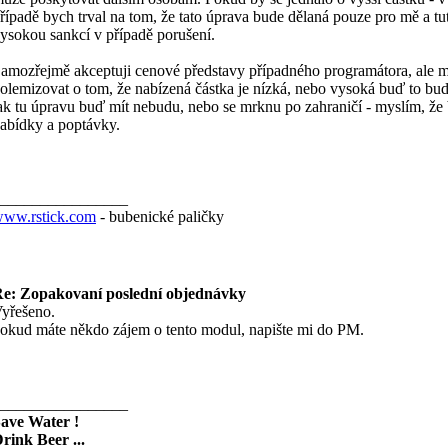
řípadě bych trval na tom, že tato úprava bude dělaná pouze pro mě a tu
ysokou sankcí v případě porušení.
amozřejmě akceptuji cenové představy případného programátora, ale 
olemizovat o tom, že nabízená částka je nízká, nebo vysoká buď to bu
ak tu úpravu buď mít nebudu, nebo se mrknu po zahraničí - myslím, že 
abídky a poptávky.
________________
ww.rstick.com
- bubenické paličky
e: Zopakovaní poslední objednávky
yřešeno.
okud máte někdo zájem o tento modul, napište mi do PM.
________________
ave Water !
rink Beer ...