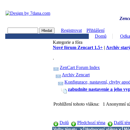
Zenca
Registrovat
Přihlášení
Domů
Odka
Kategorie a fóra
Nové fórum Zencart 1.5+
|
Archiv starý
.
ZenCart Forum Index
Archiv Zencart
Konfigurace, nastavení, chyby apod
zabudnite nastavenie a jeho vy
Prohlížení tohoto vlákna: 1 Anonymní už
Dolů
Předchozí téma
Další té