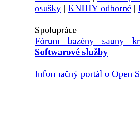
osušky
|
KNIHY odborné
|
Spolupráce
Fórum - bazény - sauny - k
Softwarové služby
Informačný portál o Open So