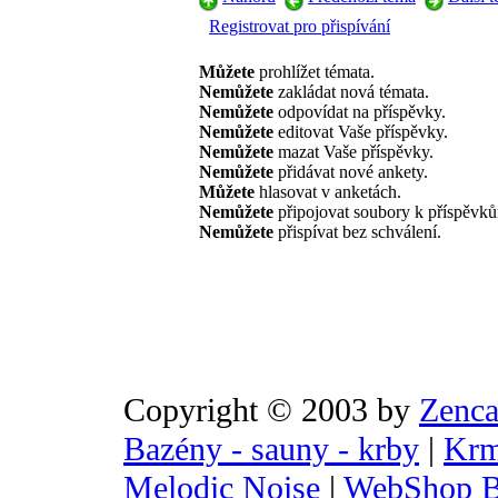
Registrovat pro přispívání
Můžete
prohlížet témata.
Nemůžete
zakládat nová témata.
Nemůžete
odpovídat na příspěvky.
Nemůžete
editovat Vaše příspěvky.
Nemůžete
mazat Vaše příspěvky.
Nemůžete
přidávat nové ankety.
Můžete
hlasovat v anketách.
Nemůžete
připojovat soubory k příspěvk
Nemůžete
přispívat bez schválení.
Copyright © 2003 by
Zenca
Bazény - sauny - krby
|
Krm
Melodic Noise
|
WebShop B