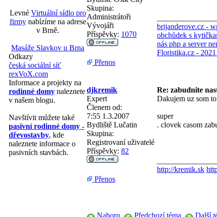
Skupina:
Levné
Virtuální sídlo pro
Administrátoři
_______________
firmy
nabízíme na adrese
Vývojáři
brijanderove.cz - 
v Brně.
Příspěvky:
1070
obchůdek s kytička
nás php a server ne
Masáže Slavkov u Brna
Floristika.cz - 202
Odkazy
Přenos
česká sociální síť
rexVoX.com
Informace a projekty na
djkremik
Re: zabudnite nas
rodinné domy
naleznete
Expert
Dakujem uz som to 
v našem blogu.
Členem od:
7:55 1.3.2007
super
Navštívit můžete také
Bydliště
Lučatin
. clovek casom zabu
pasivní rodinné domy -
Skupina:
dřevostavby
, kde
Registrovaní uživatelé
naleznete informace o
Příspěvky:
82
pasivních stavbách.
_______________
http://kremik.sk
htt
Přenos
Nahoru
Předchozí téma
Další 