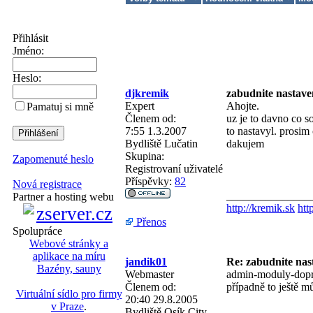
Přihlásit
Jméno:
Heslo:
djkremik
zabudnite nastave
Expert
Ahojte.
Pamatuj si mně
Členem od:
uz je to davno co 
7:55 1.3.2007
to nastavyl. prosim
Bydliště
Lučatin
dakujem
Skupina:
Zapomenuté heslo
Registrovaní uživatelé
Příspěvky:
82
Nová registrace
_______________
Partner a hosting webu
http://kremik.sk
htt
Přenos
Spolupráce
Webové stránky a
aplikace na míru
jandik01
Re: zabudnite nas
Bazény, sauny
Webmaster
admin-moduly-dopra
Členem od:
případně to ještě 
Virtuální sídlo pro firmy
20:40 29.8.2005
v Praze
.
Bydliště
Osík City