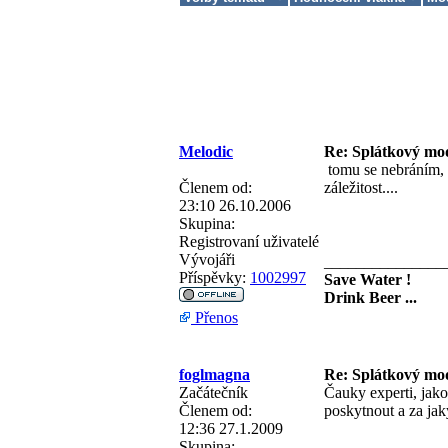
Melodic
Re: Splátkový mo
tomu se nebráním, a
Členem od:
záležitost....
23:10 26.10.2006
Skupina:
Registrovaní uživatelé
Vývojáři
_______________
Příspěvky:
1002997
Save Water !
Drink Beer ...
Přenos
foglmagna
Re: Splátkový mo
Začátečník
Čauky experti, jak
Členem od:
poskytnout a za j
12:36 27.1.2009
Skupina: