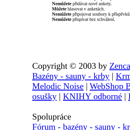
Nemůžete
přidávat nové ankety.
Můžete
hlasovat v anketách.
Nemůžete
připojovat soubory k příspěvk
Nemůžete
přispívat bez schválení.
Copyright © 2003 by
Zenca
Bazény - sauny - krby
|
Krm
Melodic Noise
|
WebShop B
osušky
|
KNIHY odborné
|
Spolupráce
Fórum - bazény - sauny - k