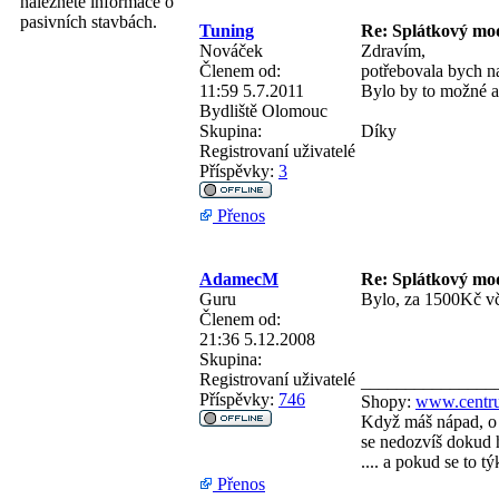
naleznete informace o
pasivních stavbách.
Tuning
Re: Splátkový mo
Nováček
Zdravím,
Členem od:
potřebovala bych na
11:59 5.7.2011
Bylo by to možné a
Bydliště
Olomouc
Skupina:
Díky
Registrovaní uživatelé
Příspěvky:
3
Přenos
AdamecM
Re: Splátkový mo
Guru
Bylo, za 1500Kč vč
Členem od:
21:36 5.12.2008
Skupina:
Registrovaní uživatelé
_______________
Příspěvky:
746
Shopy:
www.centru
Když máš nápad, o 
se nedozvíš dokud h
.... a pokud se to 
Přenos