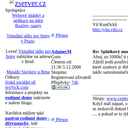
Spolupráce
_______________
Webové stránky a
------------------------
aplikace na míru
Vít Kunčický
Bazény, sauny
http://vita.viki.cz
Přenos
Virtuální sídlo pro firmy
v Praze
.
Levné
Virtuální sídlo pro
AdamecM
Re: Splátkový mo
firmy
nabízíme na adrese
Guru
Ahoj, za 1000kč ti 
v Brně.
Členem od:
Záleží jestli použí
21:36 5.12.2008
které soubory je t
Masáže Slavkov u Brna
Skupina:
takže samoinstalačn
Odkazy
Registrovaní uživatelé
česká sociální síť
Příspěvky:
746
rexVoX.com
Informace a projekty na
_______________
rodinné domy
naleznete
Shopy:
www.centru
v našem blogu.
Když máš nápad, o 
se nedozvíš dokud h
Navštívit můžete také
.... a pokud se to 
pasivní rodinné domy -
Přenos
dřevostavby
, kde