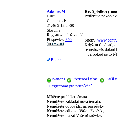
AdamecM
Re: Splátkový mo
Guru
Potřebuje někdo ak
Členem od:
21:36 5.12.2008
Skupina:
Registrovaní uživatelé
_______________
Příspěvky:
746
Shopy:
www.centru
Když máš nápad, o 
se nedozvíš dokud h
.... a pokud se to 
Přenos
Nahoru
Předchozí téma
Další 
Registrovat pro přispívání
Můžete
prohlížet témata.
Nemůžete
zakládat nová témata.
Nemůžete
odpovídat na příspěvky.
Nemůžete
editovat Vaše příspěvky.
Nemůžete
mazat Vaše příspěvky.