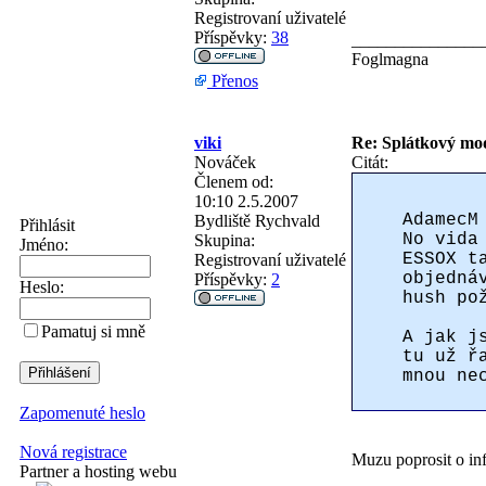
Registrovaní uživatelé
Příspěvky:
38
_______________
Foglmagna
Přenos
viki
Re: Splátkový mo
Nováček
Citát:
Členem od:
10:10 2.5.2007
AdamecM
Bydliště
Rychvald
Přihlásit
No vida
Skupina:
Jméno:
ESSOX t
Registrovaní uživatelé
objedná
Příspěvky:
2
Heslo:
hush po
Pamatuj si mně
A jak j
tu už ř
mnou ne
Zapomenuté heslo
Nová registrace
Muzu poprosit o in
Partner a hosting webu