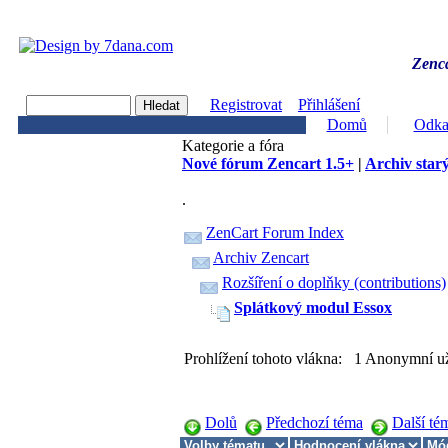
Zenca
Registrovat
Přihlášení
Domů
Odka
Kategorie a fóra
Nové fórum Zencart 1.5+
|
Archiv starý
.
ZenCart Forum Index
Archiv Zencart
Rozšíření o doplňky (contributions)
Splátkový modul Essox
Prohlížení tohoto vlákna: 1 Anonymní už
Dolů
Předchozí téma
Další té