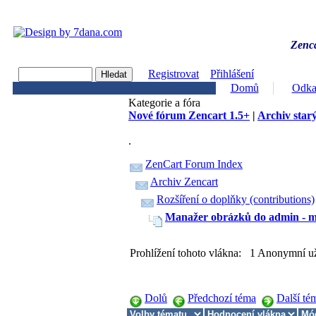
Zenca
Registrovat
Přihlášení
Domů
Odka
Kategorie a fóra
Nové fórum Zencart 1.5+
|
Archiv starý
.
ZenCart Forum Index
Archiv Zencart
Rozšíření o doplňky (contributions)
Manažer obrázků do admin - mí
Prohlížení tohoto vlákna: 1 Anonymní už
Dolů
Předchozí téma
Další té