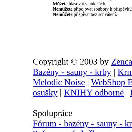
Můžete
hlasovat v anketách.
Nemůžete
připojovat soubory k příspěvk
Nemůžete
přispívat bez schválení.
Copyright © 2003 by
Zenca
Bazény - sauny - krby
|
Krm
Melodic Noise
|
WebShop B
osušky
|
KNIHY odborné
|
Spolupráce
Fórum - bazény - sauny - k