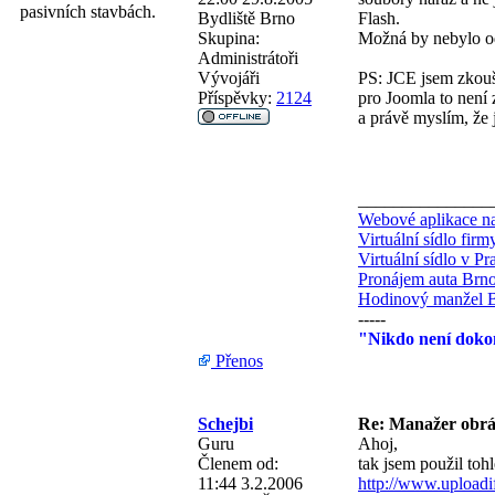
pasivních stavbách.
Bydliště
Brno
Flash.
Skupina:
Možná by nebylo od
Administrátoři
Vývojáři
PS: JCE jsem zkouše
Příspěvky:
2124
pro Joomla to není 
a právě myslím, že 
_______________
Webové aplikace na
Virtuální sídlo fir
Virtuální sídlo v Pr
Pronájem auta Brn
Hodinový manžel 
-----
"Nikdo není dokon
Přenos
Schejbi
Re: Manažer obráz
Guru
Ahoj,
Členem od:
tak jsem použil tohl
11:44 3.2.2006
http://www.uploadi