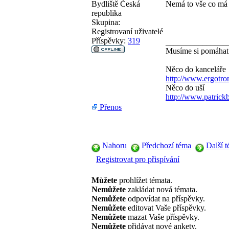
Bydliště
Česká
Nemá to vše co má m
republika
Skupina:
Registrovaní uživatelé
Příspěvky:
319
_______________
Musíme si pomáha
Něco do kanceláře
http://www.ergotro
Něco do uší
http://www.patric
Přenos
Nahoru
Předchozí téma
Další 
Registrovat pro přispívání
Můžete
prohlížet témata.
Nemůžete
zakládat nová témata.
Nemůžete
odpovídat na příspěvky.
Nemůžete
editovat Vaše příspěvky.
Nemůžete
mazat Vaše příspěvky.
Nemůžete
přidávat nové ankety.