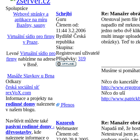
Spolupráce
Schejbi
Re: Manažer obráz
Webové stránky a
Guru
Otestoval jsem file
aplikace na míru
Členem od:
napadlo mě mrknout 
Bazény, sauny
11:44 3.2.2006
jedno nebo dvě klikn
Bydliště
Česká
multi image uploade
Virtuální sídlo pro firmy
republika
obrázky). Teď to zk
v Praze
.
Skupina:
Registrovaní uživatelé
Levné
Virtuální sídlo pro
Příspěvky:
319
firmy
nabízíme na adrese
v Brně.
_______________
Musíme si pomáha
Masáže Slavkov u Brna
Odkazy
Něco do kanceláře
česká sociální síť
http://www.ergotro
rexVoX.com
Něco do uší
Informace a projekty na
http://www.patric
rodinné domy
naleznete
Přenos
v našem blogu.
Navštívit můžete také
Kozoroh
Re: Manažer obráz
pasivní rodinné domy -
Webmaster
Napadá mě, že host
dřevostavby
, kde
Členem od:
Netestoval jsem je,
naleznete informace o
22:00 29.8.2005
soubory naráz a ne 