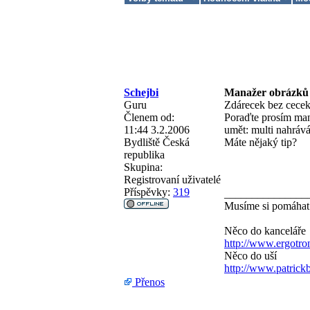
Schejbi
Manažer obrázků 
Guru
Zdárecek bez cece
Členem od:
Poraďte prosím man
11:44 3.2.2006
umět: multi nahráv
Bydliště
Česká
Máte nějaký tip?
republika
Skupina:
Registrovaní uživatelé
Příspěvky:
319
_______________
Musíme si pomáha
Něco do kanceláře
http://www.ergotro
Něco do uší
http://www.patric
Přenos