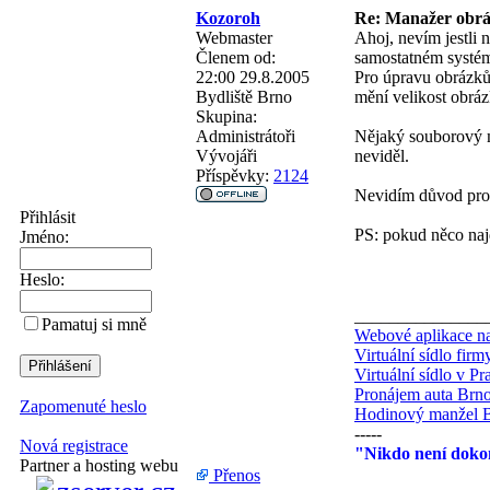
Kozoroh
Re: Manažer obráz
Webmaster
Ahoj, nevím jestli 
Členem od:
samostatném systé
22:00 29.8.2005
Pro úpravu obrázků
Bydliště
Brno
mění velikost obrá
Skupina:
Administrátoři
Nějaký souborový ma
Vývojáři
neviděl.
Příspěvky:
2124
Nevidím důvod proč 
Přihlásit
PS: pokud něco najd
Jméno:
Heslo:
_______________
Pamatuj si mně
Webové aplikace na
Virtuální sídlo fir
Virtuální sídlo v Pr
Pronájem auta Brn
Zapomenuté heslo
Hodinový manžel 
-----
Nová registrace
"Nikdo není dokon
Partner a hosting webu
Přenos