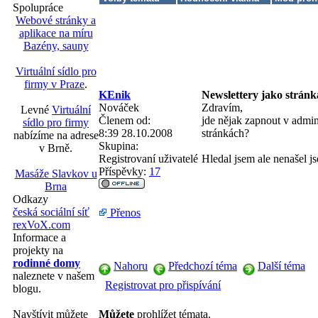
Spolupráce
Webové stránky a
aplikace na míru
Bazény, sauny
Virtuální sídlo pro
firmy v Praze
.
KEnik
Newslettery jako strán
Nováček
Zdravím,
Levné
Virtuální
Členem od:
jde nějak zapnout v admin
sídlo pro firmy
8:39 28.10.2008
stránkách?
nabízíme na adrese
Skupina:
v Brně.
Registrovaní uživatelé
Hledal jsem ale nenašel j
Příspěvky:
17
Masáže Slavkov u
Brna
Odkazy
česká sociální síť
Přenos
rexVoX.com
Informace a
projekty na
rodinné domy
Nahoru
Předchozí téma
Další téma
naleznete v našem
Registrovat pro přispívání
blogu.
Navštívit můžete
Můžete
prohlížet témata.