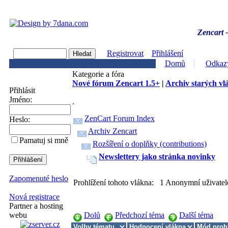
Zencart -
Registrovat
Přihlášení
Domů
Odkaz
Kategorie a fóra
Nové fórum Zencart 1.5+
|
Archiv starých vl
Přihlásit
Jméno:
.
ZenCart Forum Index
Heslo:
Archiv Zencart
Pamatuj si mně
Rozšíření o doplňky (contributions)
Newslettery jako stránka novinky
Zapomenuté heslo
Prohlížení tohoto vlákna: 1 Anonymní uživatel
Nová registrace
Partner a hosting
Dolů
Předchozí téma
Další téma
webu