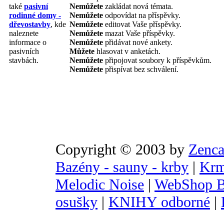
také
pasivní
Nemůžete
zakládat nová témata.
rodinné domy -
Nemůžete
odpovídat na příspěvky.
dřevostavby
, kde
Nemůžete
editovat Vaše příspěvky.
naleznete
Nemůžete
mazat Vaše příspěvky.
informace o
Nemůžete
přidávat nové ankety.
pasivních
Můžete
hlasovat v anketách.
stavbách.
Nemůžete
připojovat soubory k příspěvkům.
Nemůžete
přispívat bez schválení.
Copyright © 2003 by
Zenca
Bazény - sauny - krby
|
Krm
Melodic Noise
|
WebShop B
osušky
|
KNIHY odborné
|