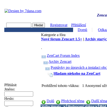
Zencar
Registrovat
Přihlášení
Domů
Odka
Kategorie a fóra
Nové fórum Zencart 1.5+
|
Archiv starýc
.
ZenCart Forum Index
Archiv Zencart
Poptávky po úpravách a instalaci ob
Hladam niekoho na ZenCart
Přihlásit
Prohlížení tohoto vlákna: 1 Anonymní uži
Jméno:
Heslo:
Dolů
Předchozí téma
Další tém