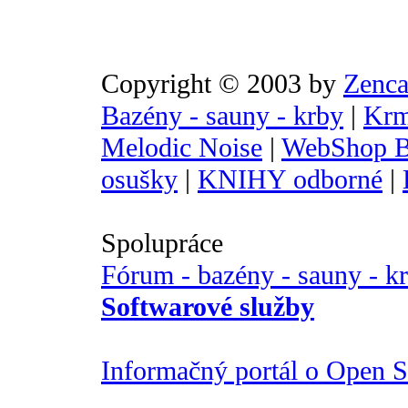
Copyright © 2003 by
Zenca
Bazény - sauny - krby
|
Krm
Melodic Noise
|
WebShop B
osušky
|
KNIHY odborné
|
Spolupráce
Fórum - bazény - sauny - k
Softwarové služby
Informačný portál o Open So