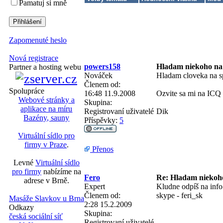
Pamatuj si mně
Zapomenuté heslo
Nová registrace
powers158
Hladam niekoho na
Partner a hosting webu
Nováček
Hladam cloveka na sp
Členem od:
Spolupráce
16:48 11.9.2008
Ozvite sa mi na IC
Webové stránky a
Skupina:
aplikace na míru
Registrovaní uživatelé
Dik
Bazény, sauny
Příspěvky:
5
Virtuální sídlo pro
firmy v Praze
.
Přenos
Levné
Virtuální sídlo
pro firmy
nabízíme na
Fero
Re: Hladam niekoh
adrese v Brně.
Expert
Kludne odpíš na inf
Členem od:
skype - feri_sk
Masáže Slavkov u Brna
2:28 15.2.2009
Odkazy
Skupina:
česká sociální síť
Registrovaní uživatelé