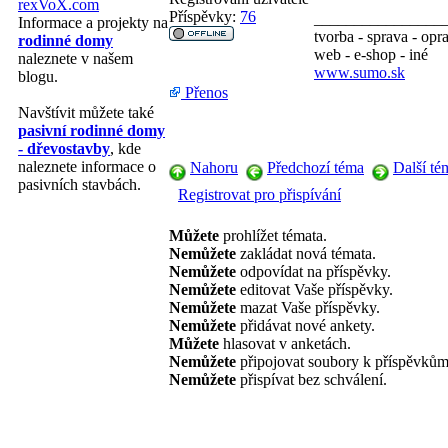
rexVoX.com
Příspěvky:
76
________________
Informace a projekty na
tvorba - sprava - opr
rodinné domy
web - e-shop - iné
naleznete v našem
www.sumo.sk
blogu.
Přenos
Navštívit můžete také
pasivní rodinné domy
- dřevostavby
, kde
naleznete informace o
Nahoru
Předchozí téma
Další té
pasivních stavbách.
Registrovat pro přispívání
Můžete
prohlížet témata.
Nemůžete
zakládat nová témata.
Nemůžete
odpovídat na příspěvky.
Nemůžete
editovat Vaše příspěvky.
Nemůžete
mazat Vaše příspěvky.
Nemůžete
přidávat nové ankety.
Můžete
hlasovat v anketách.
Nemůžete
připojovat soubory k příspěvkům
Nemůžete
přispívat bez schválení.