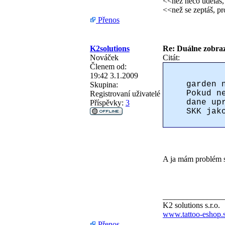
<<než něco udělá
<<než se zeptáš, pro
Přenos
K2solutions
Re: Duálne zobraz
Nováček
Citát:
Členem od:
19:42 3.1.2009
garden 
Skupina:
Pokud n
Registrovaní uživatelé
dane up
Příspěvky:
3
SKK jak
A ja mám problém 
_______________
K2 solutions s.r.o.
www.tattoo-eshop.
Přenos