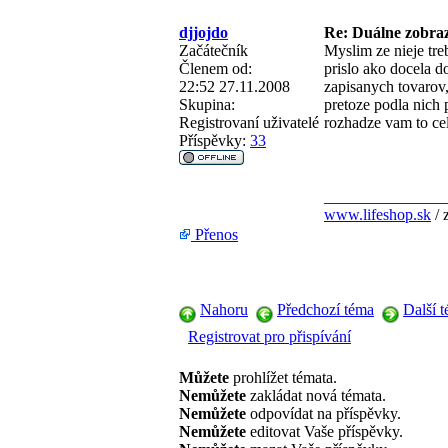
djjojdo
Re: Duálne zobraz
Začátečník
Myslim ze nieje tre
Členem od:
prislo ako docela d
22:52 27.11.2008
zapisanych tovarov
Skupina:
pretoze podla nich 
Registrovaní uživatelé
rozhadze vam to ce
Příspěvky:
33
_______________
www.lifeshop.sk
/ 
Přenos
Nahoru
Předchozí téma
Další 
Registrovat pro přispívání
Můžete
prohlížet témata.
Nemůžete
zakládat nová témata.
Nemůžete
odpovídat na příspěvky.
Nemůžete
editovat Vaše příspěvky.