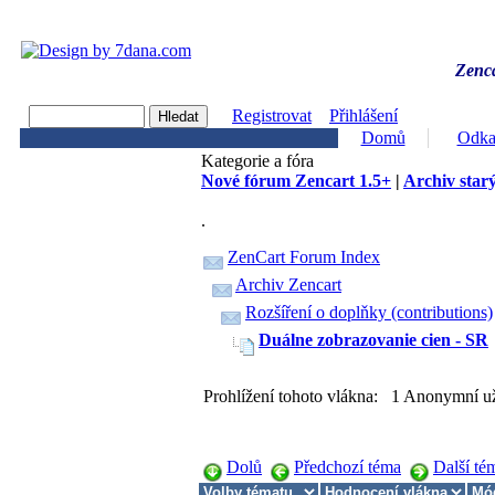
Zenca
Registrovat
Přihlášení
Domů
Odka
Kategorie a fóra
Nové fórum Zencart 1.5+
|
Archiv starý
.
ZenCart Forum Index
Archiv Zencart
Rozšíření o doplňky (contributions)
Duálne zobrazovanie cien - SR
Prohlížení tohoto vlákna: 1 Anonymní už
Dolů
Předchozí téma
Další té