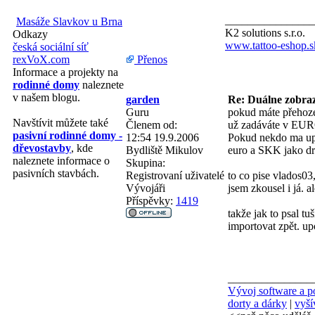
________________
Masáže Slavkov u Brna
K2 solutions s.r.o.
Odkazy
www.tattoo-eshop.s
česká sociální síť
Přenos
rexVoX.com
Informace a projekty na
rodinné domy
naleznete
v našem blogu.
garden
Re: Duálne zobraz
Guru
pokud máte přehoz
Navštívit můžete také
Členem od:
už zadáváte v EU
pasivní rodinné domy -
12:54 19.9.2006
Pokud nekdo ma upr
dřevostavby
, kde
Bydliště
Mikulov
euro a SKK jako d
naleznete informace o
Skupina:
pasivních stavbách.
Registrovaní uživatelé
to co pise vlados03
Vývojáři
jsem zkousel i já. a
Příspěvky:
1419
takže jak to psal t
importovat zpět. up
_______________
Vývoj software a po
dorty a dárky
|
vyší