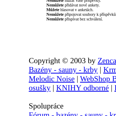
Nemůžete
mazat Vaše příspěvky.
Nemůžete
přidávat nové ankety.
Můžete
hlasovat v anketách.
Nemůžete
připojovat soubory k příspěvk
Nemůžete
přispívat bez schválení.
Copyright © 2003 by
Zenca
Bazény - sauny - krby
|
Krm
Melodic Noise
|
WebShop B
osušky
|
KNIHY odborné
|
Spolupráce
Fórum - bazény - sauny - k