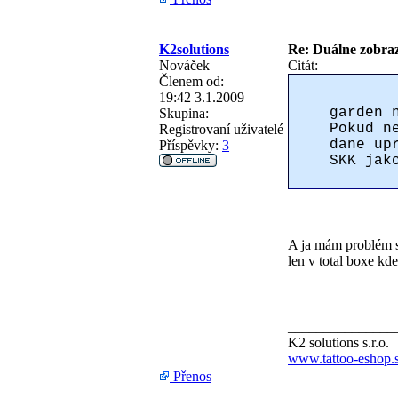
K2solutions
Re: Duálne zobraz
Nováček
Citát:
Členem od:
19:42 3.1.2009
garden 
Skupina:
Pokud n
Registrovaní uživatelé
dane up
Příspěvky:
3
SKK jak
A ja mám problém s
len v total boxe kd
_______________
K2 solutions s.r.o.
www.tattoo-eshop.
Přenos