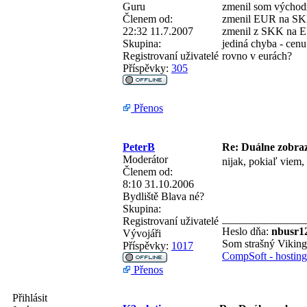
Guru
zmenil som východz
Členem od:
zmenil EUR na SKK
22:32 11.7.2007
zmenil z SKK na EU
Skupina:
jediná chyba - cen
Registrovaní uživatelé
rovno v eurách?
Příspěvky:
305
Přenos
PeterB
Re: Duálne zobraz
Moderátor
nijak, pokiaľ viem, 
Členem od:
8:10 31.10.2006
Bydliště
Blava né?
Skupina:
_______________
Registrovaní uživatelé
Heslo dňa:
nbusr1
Vývojáři
Som strašný Vikin
Příspěvky:
1017
CompSoft - hosting 
Přenos
Přihlásit