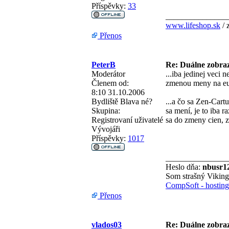
Příspěvky:
33
_______________
www.lifeshop.sk
/ 
Přenos
PeterB
Re: Duálne zobraz
Moderátor
...iba jedinej veci
Členem od:
zmenou meny na eur
8:10 31.10.2006
Bydliště
Blava né?
...a čo sa Zen-Cart
Skupina:
sa mení, je to iba ra
Registrovaní uživatelé
sa do zmeny cien, z
Vývojáři
Příspěvky:
1017
_______________
Heslo dňa:
nbusr1
Som strašný Vikin
CompSoft - hosting 
Přenos
vlados03
Re: Duálne zobraz