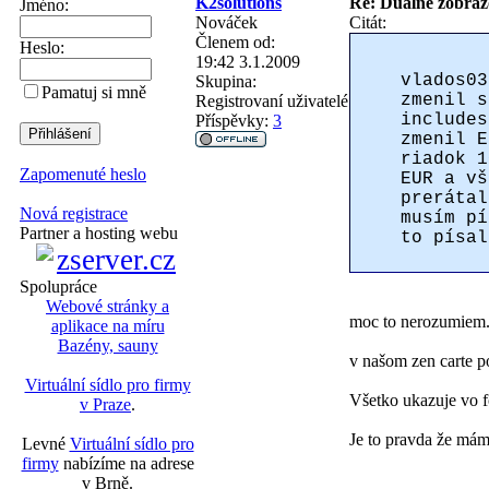
K2solutions
Re: Duálne zobraz
Jméno:
Nováček
Citát:
Členem od:
Heslo:
19:42 3.1.2009
vlados03
Skupina:
Pamatuj si mně
zmenil s
Registrovaní uživatelé
includes
Příspěvky:
3
zmenil E
riadok 1
Zapomenuté heslo
EUR a vš
prerátal
Nová registrace
musím pí
Partner a hosting webu
to písal
Spolupráce
Webové stránky a
moc to nerozumiem
aplikace na míru
Bazény, sauny
v našom zen carte 
Virtuální sídlo pro firmy
Všetko ukazuje vo
v Praze
.
Je to pravda že mám
Levné
Virtuální sídlo pro
firmy
nabízíme na adrese
v Brně.