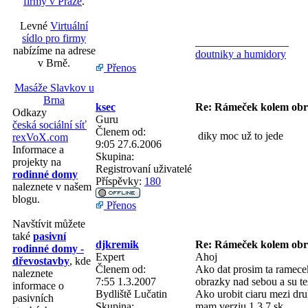
firmy v Praze
.
Levné
Virtuální
sídlo pro firmy
_________________
nabízíme na adrese
doutniky a humidory
v Brně.
Přenos
Masáže Slavkov u
Brna
ksec
Re: Rámeček kolem obr
Odkazy
Guru
česká sociální síť
Členem od:
diky moc už to jede
rexVoX.com
9:05 27.6.2006
Informace a
Skupina:
projekty na
Registrovaní uživatelé
rodinné domy
Příspěvky:
180
naleznete v našem
blogu.
Přenos
Navštívit můžete
také
pasivní
djkremik
Re: Rámeček kolem ob
rodinné domy -
Expert
Ahoj
dřevostavby
, kde
Členem od:
Ako dat prosim ta ramece
naleznete
7:55 1.3.2007
obrazky nad sebou a su t
informace o
Bydliště
Lučatin
Ako urobit ciaru mezi dru
pasivních
Skupina:
mam verziu 1,3,7 sk