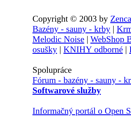
Copyright © 2003 by
Zenca
Bazény - sauny - krby
|
Krm
Melodic Noise
|
WebShop B
osušky
|
KNIHY odborné
|
Spolupráce
Fórum - bazény - sauny - k
Softwarové služby
Informačný portál o Open So