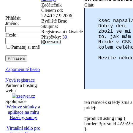
Začátečník
Citát:
Členem od:
22:40 27.9.2006
Přihlásit
ksec napsal
Bydliště
Brno
Jméno:
Dobrý den,
Skupina:
zboží se mi
Registrovaní uživatelé
Heslo:
to, jak mám
Příspěvky:
39
Nikde v CSS
Pamatuj si mně
kolem celéh
Nevíte někd
Zapomenuté heslo
Nová registrace
Partner a hosting
webu
Spolupráce
ten ramecek si tedy zrus a
Webové stránky a
pridej:
aplikace na míru
Bazény, sauny
#productListing img {
border: 3px solid #A9A9
Virtuální sídlo pro
}