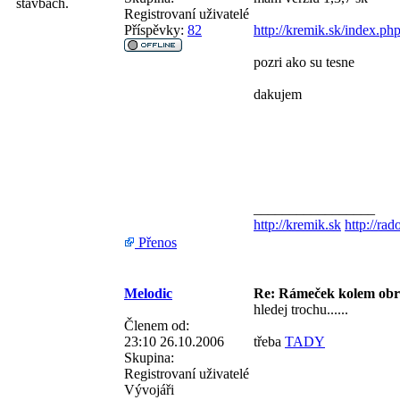
stavbách.
Registrovaní uživatelé
Příspěvky:
82
http://kremik.sk/index.
pozri ako su tesne
dakujem
_________________
http://kremik.sk
http://rad
Přenos
Melodic
Re: Rámeček kolem ob
hledej trochu......
Členem od:
23:10 26.10.2006
třeba
TADY
Skupina:
Registrovaní uživatelé
Vývojáři