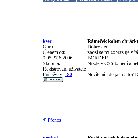
ksec
Rámeček kolem obrázk
Guru
Dobrý den,
Členem od:
zboží se mi zobrazuje v ř
9:05 27.6.2006
BORDER.
Skupina:
Nikde v CSS to není a ne
Registrovaní uživatelé
Příspěvky:
180
Nevíte někdo jak na to? 
Přenos
moskyt
Re: Rámeček kolem obr