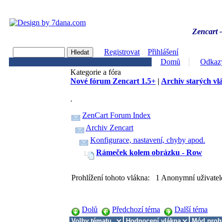
Zencart -
Registrovat
Přihlášení
Domů
Odkaz
Kategorie a fóra
Nové fórum Zencart 1.5+
|
Archiv starých vl
.
ZenCart Forum Index
Archiv Zencart
Konfigurace, nastavení, chyby apod.
Rámeček kolem obrázku - Row
Prohlížení tohoto vlákna: 1 Anonymní uživatel
Dolů
Předchozí téma
Další téma