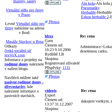
Bazény, sauny
Alu kola
-Alu kola 
Pneumatiky
Virtuální sídlo pro firmy
Herbalife
-Herbalife
v Praze
.
Eshop herbalife 2
-E
Přenos
Levné
Virtuální sídlo pro
firmy
nabízíme na adrese
v Brně.
hbxx
Re: cena
Guru
Masáže Slavkov u Brna
Členem od:
Odkazy
Administrace>Lokali
16:23 9.10.2006
česká sociální síť
desetinnou carku.
Bydliště
LB
rexVoX.com
Skupina:
Informace a projekty na
Registrovaní uživatelé
rodinné domy
naleznete
Příspěvky:
1131
v našem blogu.
Přenos
Navštívit můžete také
pasivní rodinné domy -
dřevostavby
, kde
videojs
Re: cena
naleznete informace o
Expert
pasivních stavbách.
Členem od:
dakujem vsetkym, s
13:37 31.12.2007
Skupina: