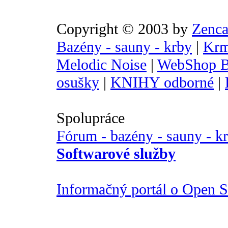
Copyright © 2003 by
Zenca
Bazény - sauny - krby
|
Krm
Melodic Noise
|
WebShop B
osušky
|
KNIHY odborné
|
Spolupráce
Fórum - bazény - sauny - k
Softwarové služby
Informačný portál o Open So