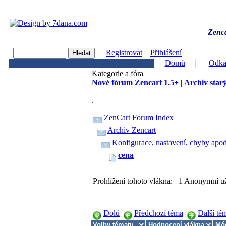
Zenca
Registrovat
Přihlášení
Domů
Odka
Kategorie a fóra
Nové fórum Zencart 1.5+
|
Archiv starý
.
ZenCart Forum Index
Archiv Zencart
Konfigurace, nastavení, chyby apod
cena
Prohlížení tohoto vlákna: 1 Anonymní už
Dolů
Předchozí téma
Další té