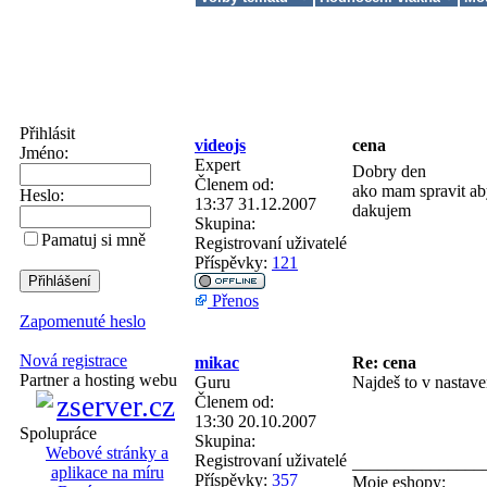
Přihlásit
videojs
cena
Jméno:
Expert
Dobry den
Členem od:
ako mam spravit ab
Heslo:
13:37 31.12.2007
dakujem
Skupina:
Pamatuj si mně
Registrovaní uživatelé
Příspěvky:
121
Přenos
Zapomenuté heslo
Nová registrace
mikac
Re: cena
Partner a hosting webu
Guru
Najdeš to v nastave
Členem od:
13:30 20.10.2007
Spolupráce
Skupina:
Webové stránky a
Registrovaní uživatelé
_______________
aplikace na míru
Příspěvky:
357
Moje eshopy: