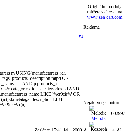
Originální moduly
můžete stahovat na
www.zen-cart.com
Reklama
#1
cturers m USING(manufacturers_id),
ta_tags_products_description mtpd ON
_status = 1 AND p.products_id =
 p2c.categories_id = c.categories_id AND
m.manufacturers_name LIKE '%cr9ek%' OR
(mtpd.metatags_description LIKE
Nejaktivnější autoři
%cr9ek%') ))]
1
1002997
Melodic
2
2124
Zasláno: 15:41 14.1.2008