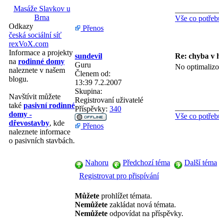
Masáže Slavkov u
___________
Brna
Vše co potřeb
Odkazy
Přenos
česká sociální síť
rexVoX.com
Informace a projekty
sundevil
Re: chyba v 
na
rodinné domy
Guru
No optimalizo
naleznete v našem
Členem od:
blogu.
13:39 7.2.2007
Skupina:
Navštívit můžete
Registrovaní uživatelé
také
pasivní rodinné
___________
Příspěvky:
340
domy -
Vše co potřeb
dřevostavby
, kde
Přenos
naleznete informace
o pasivních stavbách.
Nahoru
Předchozí téma
Další téma
Registrovat pro přispívání
Můžete
prohlížet témata.
Nemůžete
zakládat nová témata.
Nemůžete
odpovídat na příspěvky.