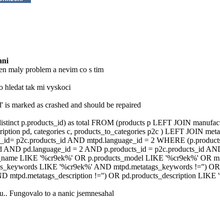
ani
n maly problem a nevim co s tim
hledat tak mi vyskoci
' is marked as crashed and should be repaired
(distinct p.products_id) as total FROM (products p LEFT JOIN manufa
ription pd, categories c, products_to_categories p2c ) LEFT JOIN me
s_id= p2c.products_id AND mtpd.language_id = 2 WHERE (p.products
d AND pd.language_id = 2 AND p.products_id = p2c.products_id AND
s_name LIKE '%cr9ek%' OR p.products_model LIKE '%cr9ek%' OR 
gs_keywords LIKE '%cr9ek%' AND mtpd.metatags_keywords !='') OR 
 mtpd.metatags_description !='') OR pd.products_description LIKE '
u.. Fungovalo to a nanic jsemnesahal