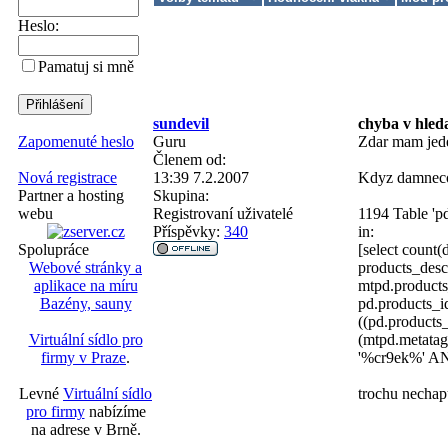
Heslo:
Pamatuj si mně
sundevil
chyba v hled
Guru
Zdar mam jede
Zapomenuté heslo
Členem od:
13:39 7.2.2007
Kdyz damneco 
Nová registrace
Skupina:
Partner a hosting
Registrovaní uživatelé
1194 Table 'pd
webu
Příspěvky:
340
in:
[select count
Spolupráce
products_desc
Webové stránky a
mtpd.product
aplikace na míru
pd.products_i
Bazény, sauny
((pd.product
(mtpd.metata
Virtuální sídlo pro
'%cr9ek%' AND
firmy v Praze
.
trochu nechap
Levné
Virtuální sídlo
pro firmy
nabízíme
na adrese v Brně.