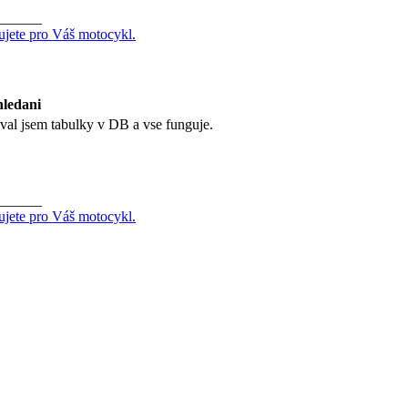
______
ujete pro Váš motocykl.
hledani
val jsem tabulky v DB a vse funguje.
______
ujete pro Váš motocykl.