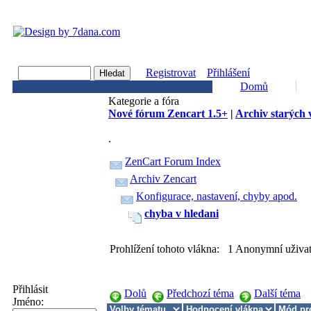
Registrovat
Přihlášení
Domů
Kategorie a fóra
Nové fórum Zencart 1.5+
|
Archiv starých 
.
ZenCart Forum Index
Archiv Zencart
Konfigurace, nastavení, chyby apod.
chyba v hledani
Prohlížení tohoto vlákna: 1 Anonymní uživat
Přihlásit
Dolů
Předchozí téma
Další téma
Jméno: