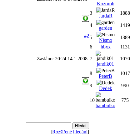
Kozoroh
3
1888
JardaR
4
1419
garden
#2
5
1389
Nismo
6
hbxx
1131
Zasláno: 20:24 14.1.2008
7
1070
jandik01
8
1017
PeterB
9
990
Dedek
10
775
bambulko
[
Rozšířené hledání
]