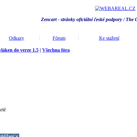
Zencart - stránky oficiální české podpory / T
he 
Odkazy
Fórum
Ke stažení
vláken do verze 1.5
|
Všechna fóra
elé