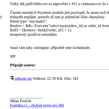
Velký dík patří b00n-ovi za nápovědu v #11 a czlukasss-ovi že s 
Čtením mnohých Peyment modulů jem pochopil, že jinam než do
lé
dobastlit nepůjde, protože až tam je jedinečné číslo objenávky
řešení typu "mycitadel":
$orders = $db->Execute("select max(orders_id) as order_id 
$oID = ($orders->fields['order_id'] + 1);
doopravdy používat nehodlám
Snad vám taky zafunguje, případně mne kontaktujte.
MP
Připojit soubor
:
mBank.zip
Velikost: 22.59 KB; Hits: 182
_________________
Milan Pouček
Kamilka.cz - obchod nejen pro děti