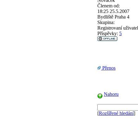
Nováček
Členem od:
18:25 25.5.2007
Bydliště
Praha 4
Skupina:
Registrovaní uživate
Příspěvky:
5
Přenos
Nahoru
[
Rozšířené hledání
]