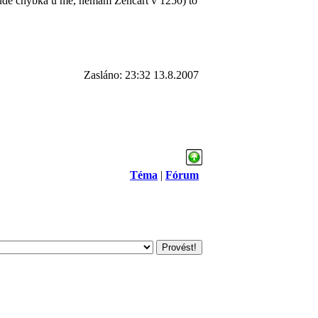
bude chybka u mě, nemám Zencart v 1250) to
Zasláno: 23:32 13.8.2007
Téma
|
Fórum