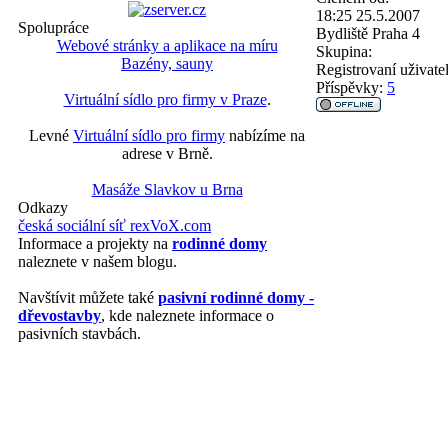
18:25 25.5.2007
Spolupráce
Bydliště
Praha 4
Webové stránky a aplikace na míru
Skupina:
Bazény, sauny
Registrovaní uživate
Příspěvky:
5
Virtuální sídlo pro firmy v Praze
.
Levné
Virtuální sídlo pro firmy
nabízíme na
adrese v Brně.
Masáže Slavkov u Brna
Odkazy
česká sociální síť rexVoX.com
Informace a projekty na
rodinné domy
naleznete v našem blogu.
Navštívit můžete také
pasivní rodinné domy -
dřevostavby
, kde naleznete informace o
pasivních stavbách.