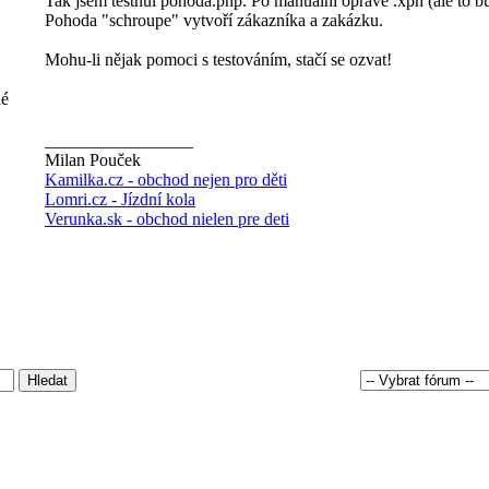
Tak jsem testnul pohoda.php. Po manuální opravě .xph (ale to 
Pohoda "schroupe" vytvoří zákazníka a zakázku.
Mohu-li nějak pomoci s testováním, stačí se ozvat!
lé
_________________
Milan Pouček
Kamilka.cz - obchod nejen pro děti
Lomri.cz - Jízdní kola
Verunka.sk - obchod nielen pre deti