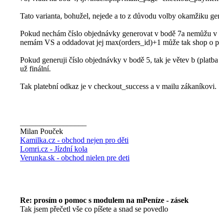
Tato varianta, bohužel, nejede a to z důvodu volby okamžiku ge
Pokud nechám číslo objednávky generovat v bodě 7a nemůžu v 
nemám VS a oddadovat jej max(orders_id)+1 může tak shop o pě
Pokud generuji číslo objednávky v bodě 5, tak je větev b (platb
už finální.
Tak platební odkaz je v checkout_success a v mailu zákaníkovi.
_________________
Milan Pouček
Kamilka.cz - obchod nejen pro děti
Lomri.cz - Jízdní kola
Verunka.sk - obchod nielen pre deti
Re: prosím o pomoc s modulem na mPeníze - zásek
Tak jsem přečetl vše co píšete a snad se povedlo