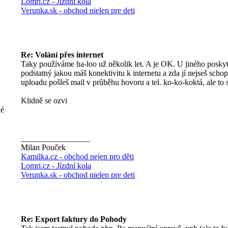
Lomri.cz - Jízdní kola
Verunka.sk - obchod nielen pre deti
Re: Volání přes internet
Taky používáme ha-loo už několik let. A je OK. U jiného posky
podstatný jakou máš konektivitu k internetu a zda jí nejseš sch
uploadu pošleš mail v průběhu hovoru a tel. ko-ko-koktá, ale to s
Klidně se ozvi
lé
_________________
Milan Pouček
Kamilka.cz - obchod nejen pro děti
Lomri.cz - Jízdní kola
Verunka.sk - obchod nielen pre deti
Re: Export faktury do Pohody