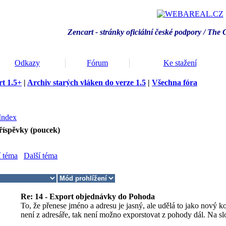
Zencart - stránky oficiální české podpory / T
he 
Odkazy
Fórum
Ke stažení
t 1.5+
|
Archiv starých vláken do verze 1.5
|
Všechna fóra
Index
říspěvky (poucek)
í téma
Další téma
Re: 14 - Export objednávky do Pohoda
To, že přenese jméno a adresu je jasný, ale udělá to jako nový k
není z adresáře, tak není možno exporstovat z pohody dál. Na slož