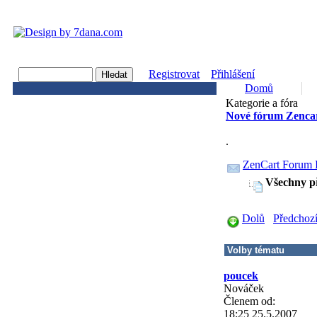
Registrovat
Přihlášení
Domů
Kategorie a fóra
Nové fórum Zencar
.
ZenCart Forum 
Všechny p
Dolů
Předchoz
poucek
Nováček
Členem od:
18:25 25.5.2007