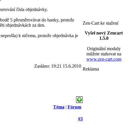
nerování čísla objednávky.
bodě 5 přesměrovávat do banky, protože
Zen-Cart ke stažení
ti objednávkách za den.
Vyšel nový Zencart
a neprošla) k ničemu, protože objednávka je
1.5.0
Originální moduly
můžete stahovat na
www.zen-cart.com
Zasláno: 19:21 15.6.2010
Reklama
Téma
|
Fórum
#3