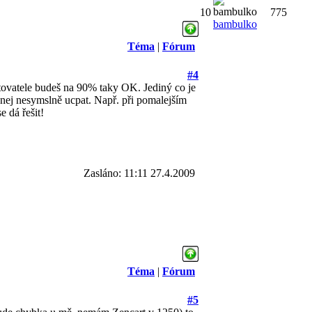
10
775
bambulko
Téma
|
Fórum
#4
tovatele budeš na 90% taky OK. Jediný co je
opnej nesymslně ucpat. Např. při pomalejším
e dá řešit!
Zasláno: 11:11 27.4.2009
Téma
|
Fórum
#5