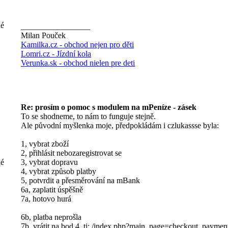
lé
_________________
Milan Pouček
Kamilka.cz - obchod nejen pro děti
Lomri.cz - Jízdní kola
Verunka.sk - obchod nielen pre deti
Re: prosím o pomoc s modulem na mPeníze - zásek
To se shodneme, to nám to funguje stejně.
Ale původní myšlenka moje, předpokládám i czlukassse byla:
1, vybrat zboží
2, přihlásit nebozaregistrovat se
lé
3, vybrat dopravu
4, vybrat způsob platby
5, potvrdit a přesměrování na mBank
6a, zaplatit úspěšně
7a, hotovo hurá
6b, platba neprošla
7b, vrátit na bod 4, tj: /index.php?main_page=checkout_paymen