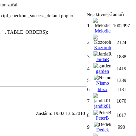
tím začal.
Nejaktivnější autoři
 tpl_checkout_success_default.php to
1
1002997
Melodic
from " . TABLE_ORDERS);
2
2124
Kozoroh
3
1888
JardaR
4
1419
garden
5
1389
Nismo
6
hbxx
1131
7
1070
jandik01
Zasláno: 19:02 13.6.2010
8
1017
PeterB
9
990
Dedek