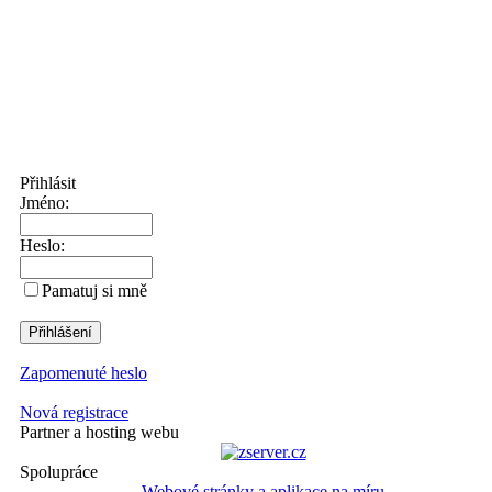
Přihlásit
Jméno:
Heslo:
Pamatuj si mně
Zapomenuté heslo
Nová registrace
Partner a hosting webu
Spolupráce
Webové stránky a aplikace na míru