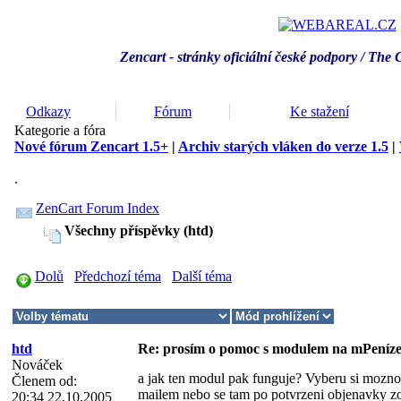
Zencart - stránky oficiální české podpory / T
he 
Odkazy
Fórum
Ke stažení
Kategorie a fóra
Nové fórum Zencart 1.5+
|
Archiv starých vláken do verze 1.5
|
.
ZenCart Forum Index
Všechny příspěvky (htd)
Dolů
Předchozí téma
Další téma
htd
Re: prosím o pomoc s modulem na mPeníze 
Nováček
a jak ten modul pak funguje? Vyberu si mozno
Členem od:
mailem nebo se tam po potvrzeni objenavky zob
20:34 22.10.2005