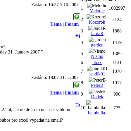
Zasláno: 16:27 5.10.2007
1
1002997
Melodic
2
2124
Kozoroh
Téma
|
Fórum
3
1888
JardaR
#4
4
1419
garden
cu?
day 31. January 2007 "
5
1389
Nismo
6
hbxx
1131
7
1070
jandik01
Zasláno: 18:07 31.1.2007
8
1017
PeterB
Téma
|
Fórum
9
990
Dedek
#5
10
775
1.2.5.4, ale nikde jsem nenasel sablonu
bambulko
oubor pro excel vypadat na email?