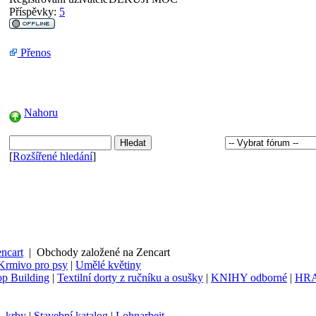
Příspěvky:
5
Přenos
Nahoru
[
Rozšířené hledání
]
ncart
|
Obchody založené na Zencart
Krmivo pro psy
|
Umělé květiny
p Building
|
Textilní dorty z ručníku a osušky
|
KNIHY odborné
|
HR
- krby
|
Stavební katalog
|
Lohnarbeit