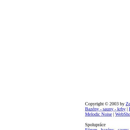
Copyright © 2003 by
Ze
Bazény - sauny - krby
|
Melodic Noise
|
WebSho
Spolupráce
Fórum - bazény - sauny 