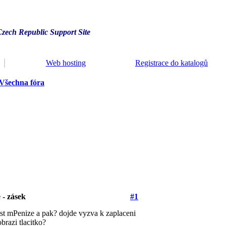
Czech Republic Support Site
Web hosting
Registrace do katalogů
Všechna fóra
- zásek
#1
st mPenize a pak? dojde vyzva k zaplaceni
razi tlacitko?