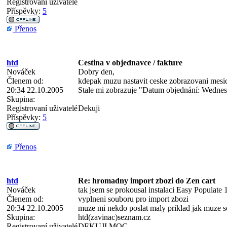
Registrovaní uživatelé
Příspěvky:
5
Přenos
htd
Cestina v objednavce / fakture
Nováček
Dobry den,
Členem od:
kdepak muzu nastavit ceske zobrazovani mesi
20:34 22.10.2005
Stale mi zobrazuje "Datum objednání: Wednes
Skupina:
Registrovaní uživatelé
Dekuji
Příspěvky:
5
Přenos
htd
Re: hromadny import zbozi do Zen cart
Nováček
tak jsem se prokousal instalaci Easy Populate 
Členem od:
vyplneni souboru pro import zbozi
20:34 22.10.2005
muze mi nekdo poslat maly priklad jak muze s
Skupina:
htd(zavinac)seznam.cz
Registrovaní uživatelé
DEKUJI MOC