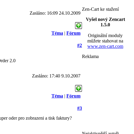
Zen-Cart ke stažení
Zasláno: 16:09 24.10.2009
Vyšel nový Zencart
1.5.0
Téma
|
Fórum
Originální moduly
můžete stahovat na
#2
www.zen-cart.com
Reklama
Order 2.0
Zasláno: 17:40 9.10.2007
Téma
|
Fórum
#3
per oder pro zobrazeni a tisk faktury?
Nejaktivnější autoři