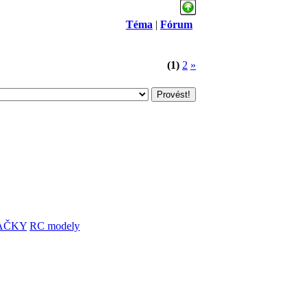
Téma
|
Fórum
(1)
2
»
AČKY
RC modely