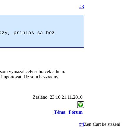
#3
azy, prihlas sa bez
k som vymazal cely suborcek admin.
ce importovat. Uz som bezzradny.
Zasláno: 23:10 21.11.2010
Téma
|
Fórum
#4
Zen-Cart ke stažení