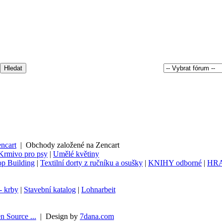
ncart
|
Obchody založené na Zencart
Krmivo pro psy
|
Umělé květiny
p Building
|
Textilní dorty z ručníku a osušky
|
KNIHY odborné
|
HR
- krby
|
Stavební katalog
|
Lohnarbeit
n Source ...
|
Design by
7dana.com