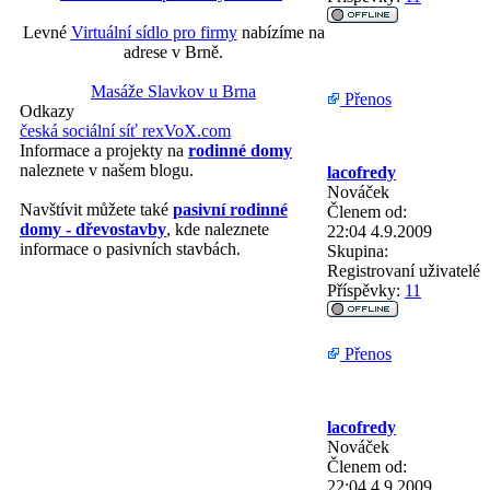
Levné
Virtuální sídlo pro firmy
nabízíme na
adrese v Brně.
Masáže Slavkov u Brna
Přenos
Odkazy
česká sociální síť rexVoX.com
Informace a projekty na
rodinné domy
naleznete v našem blogu.
lacofredy
Nováček
Navštívit můžete také
pasivní rodinné
Členem od:
domy - dřevostavby
, kde naleznete
22:04 4.9.2009
informace o pasivních stavbách.
Skupina:
Registrovaní uživatelé
Příspěvky:
11
Přenos
lacofredy
Nováček
Členem od:
22:04 4.9.2009