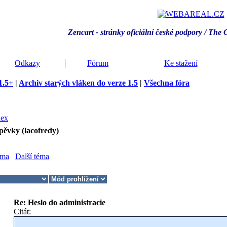
Zencart - stránky oficiální české podpory / T
he 
Odkazy
Fórum
Ke stažení
1.5+
|
Archiv starých vláken do verze 1.5
|
Všechna fóra
dex
pěvky (lacofredy)
éma
Další téma
Re: Heslo do administracie
Citát: