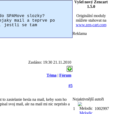
Vyšel nový Zencart
1.5.0
Originální moduly
do SPAMove slozky?
můžete stahovat na
ejaky mail a teprve po
www.zen-cart.com
, jestli se tam
Reklama
Zasláno: 19:30 21.11.2010
Téma
|
Fórum
#5
Nejaktivnější autoři
 to zasielanie hesla na mail, keby som ho
pisal svoj mail, ale na mail mi nic neprislo a
1
1002997
Melodic