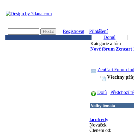
Registrovat
Přihlášení
Domů
Kategorie a fóra
Nové fórum Zencart 
.
ZenCart Forum In
Všechny přís
Dolů
Předchozí t
lacofredy
Nováček
Členem od: