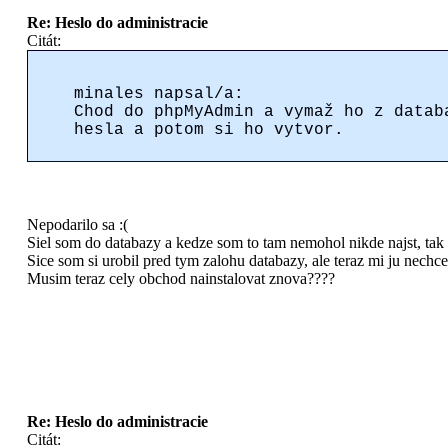
Re: Heslo do administracie
Citát:
minales napsal/a:
Chod do phpMyAdmin a vymaž ho z datab
hesla a potom si ho vytvor.
Nepodarilo sa :(
Siel som do databazy a kedze som to tam nemohol nikde najst, ta
Sice som si urobil pred tym zalohu databazy, ale teraz mi ju nech
Musim teraz cely obchod nainstalovat znova????
Re: Heslo do administracie
Citát: