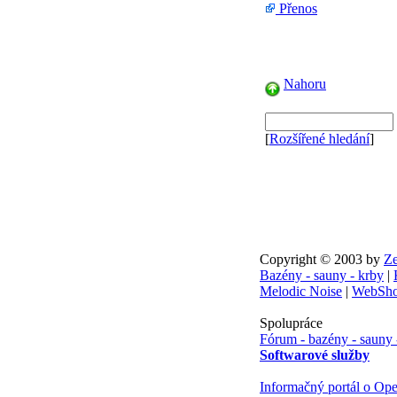
Přenos
Nahoru
[
Rozšířené hledání
]
Copyright © 2003 by
Ze
Bazény - sauny - krby
|
Melodic Noise
|
WebSho
Spolupráce
Fórum - bazény - sauny 
Softwarové služby
Informačný portál o Ope