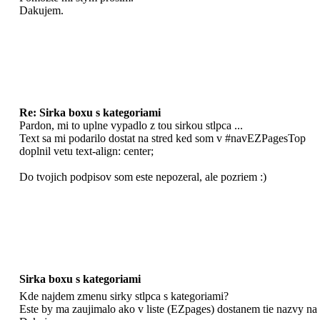
Dakujem.
Re: Sirka boxu s kategoriami
Pardon, mi to uplne vypadlo z tou sirkou stlpca ...
Text sa mi podarilo dostat na stred ked som v #navEZPagesTop
doplnil vetu text-align: center;
Do tvojich podpisov som este nepozeral, ale pozriem :)
Sirka boxu s kategoriami
Kde najdem zmenu sirky stlpca s kategoriami?
Este by ma zaujimalo ako v liste (EZpages) dostanem tie nazvy na 