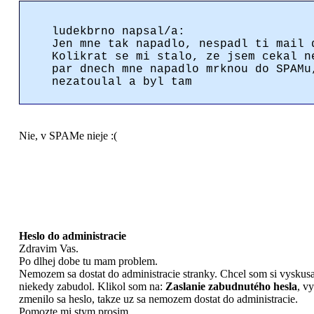
ludekbrno napsal/a:
Jen mne tak napadlo, nespadl ti mail 
Kolikrat se mi stalo, ze jsem cekal n
par dnech mne napadlo mrknou do SPAMu
nezatoulal a byl tam
Nie, v SPAMe nieje :(
Heslo do administracie
Zdravim Vas.
Po dlhej dobe tu mam problem.
Nemozem sa dostat do administracie stranky. Chcel som si vyskusat
niekedy zabudol. Klikol som na:
Zaslanie zabudnutého hesla
, vy
zmenilo sa heslo, takze uz sa nemozem dostat do administracie.
Pomozte mi stym prosim.