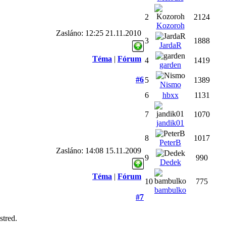
2
2124
Kozoroh
Zasláno: 12:25 21.11.2010
3
1888
JardaR
Téma
|
Fórum
4
1419
garden
#6
5
1389
Nismo
6
hbxx
1131
7
1070
jandik01
8
1017
PeterB
Zasláno: 14:08 15.11.2009
9
990
Dedek
Téma
|
Fórum
10
775
bambulko
#7
stred.