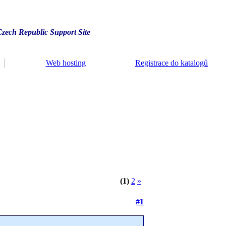
Czech Republic Support Site
Web hosting
Registrace do katalogů
(1)
2
»
#1