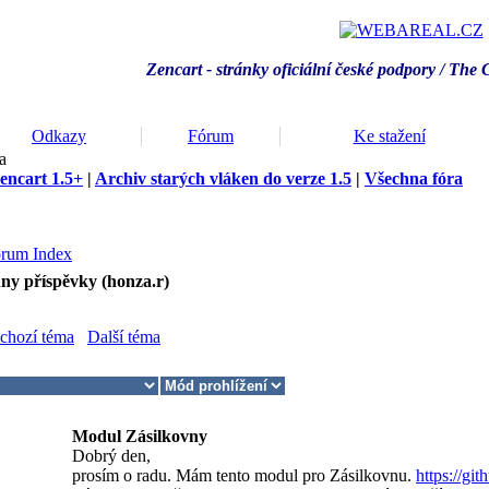
Zencart - stránky oficiální české podpory / T
he 
Odkazy
Fórum
Ke stažení
a
encart 1.5+
|
Archiv starých vláken do verze 1.5
|
Všechna fóra
orum Index
ny příspěvky (honza.r)
chozí téma
Další téma
Modul Zásilkovny
Dobrý den,
prosím o radu. Mám tento modul pro Zásilkovnu.
https://gi