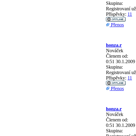
Skupina:
Registrovaní už
Příspěvky:
11
Přenos
honza.r
Nováček
Členem od:
0:51 30.1.2009
Skupina:
Registrovaní už
Příspěvky:
11
Přenos
honza.r
Nováček
Členem od:
0:51 30.1.2009
Skupina: