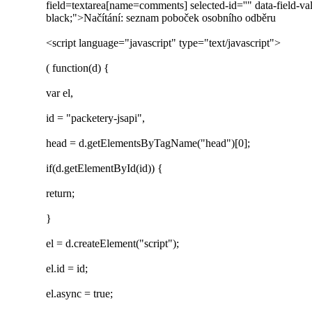
field=textarea[name=comments] selected-id=''" data-field-v
black;">Načítání: seznam poboček osobního odběru
<script language="javascript" type="text/javascript">
( function(d) {
var el,
id = "packetery-jsapi",
head = d.getElementsByTagName("head")[0];
if(d.getElementById(id)) {
return;
}
el = d.createElement("script");
el.id = id;
el.async = true;