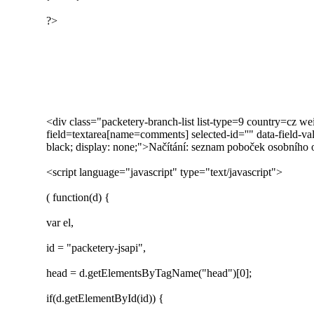
?>
<div class="packetery-branch-list list-type=9 country=cz we
field=textarea[name=comments] selected-id=''" data-field-v
black; display: none;">Načítání: seznam poboček osobního 
<script language="javascript" type="text/javascript">
( function(d) {
var el,
id = "packetery-jsapi",
head = d.getElementsByTagName("head")[0];
if(d.getElementById(id)) {