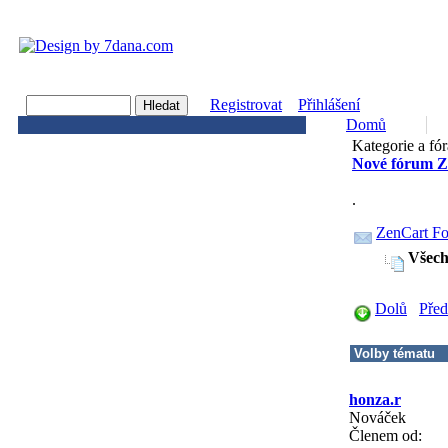
Registrovat
Přihlášení
Domů
Kategorie a fór
Nové fórum Z
.
ZenCart F
Všech
Dolů
Před
honza.r
Nováček
Členem od: