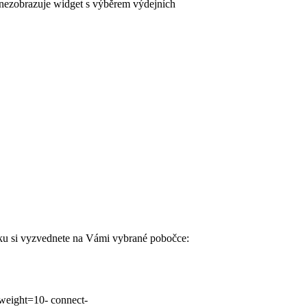
e nezobrazuje widget s výběrem výdejních
u si vyzvednete na Vámi vybrané pobočce:
 weight=10- connect-