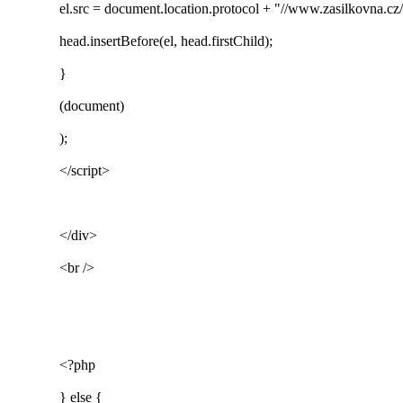
el.src = document.location.protocol + "//www.zasilkovna.cz/
head.insertBefore(el, head.firstChild);
}
(document)
);
</script>
</div>
<br />
<?php
} else {