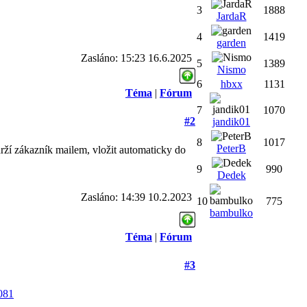
3
1888
JardaR
4
1419
garden
Zasláno: 15:23 16.6.2025
5
1389
Nismo
6
hbxx
1131
Téma
|
Fórum
7
1070
#2
jandik01
8
1017
PeterB
rží zákazník mailem, vložit automaticky do
9
990
Dedek
Zasláno: 14:39 10.2.2023
10
775
bambulko
Téma
|
Fórum
#3
081