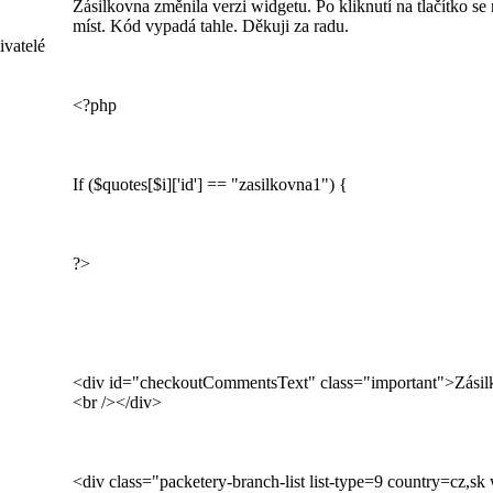
Zásilkovna změnila verzi widgetu. Po kliknutí na tlačítko s
míst. Kód vypadá tahle. Děkuji za radu.
ivatelé
<?php
If ($quotes[$i]['id'] == "zasilkovna1") {
?>
<div id="checkoutCommentsText" class="important">Zásilk
<br /></div>
<div class="packetery-branch-list list-type=9 country=cz,sk