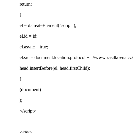
return;
}
el = d.createElement("script");
el.id = id;
el.async = true;
el.src = document.location.protocol + "//www.zasilkovna.cz/
head.insertBefore(el, head.firstChild);
}
(document)
);
</script>
</div>