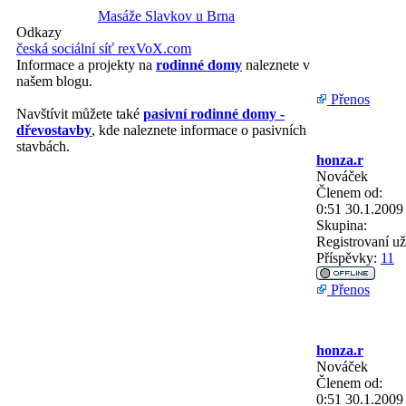
Masáže Slavkov u Brna
Odkazy
česká sociální síť rexVoX.com
Informace a projekty na
rodinné domy
naleznete v
našem blogu.
Přenos
Navštívit můžete také
pasivní rodinné domy -
dřevostavby
, kde naleznete informace o pasivních
stavbách.
honza.r
Nováček
Členem od:
0:51 30.1.2009
Skupina:
Registrovaní už
Příspěvky:
11
Přenos
honza.r
Nováček
Členem od:
0:51 30.1.2009