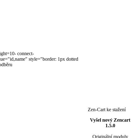
ight=10- connect-
alue="id,name" style="border: 1px dotted
odběru
Zen-Cart ke stažení
Vyšel nový Zencart
1.5.0
Originální moduly