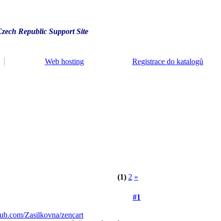
Czech Republic Support Site
Web hosting
Registrace do katalogů
(1)
2
»
#1
thub.com/Zasilkovna/zencart