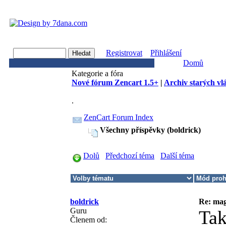
Registrovat
Přihlášení
Domů
Kategorie a fóra
Nové fórum Zencart 1.5+
|
Archiv starých vl
.
ZenCart Forum Index
Všechny příspěvky (boldrick)
Dolů
Předchozí téma
Další téma
boldrick
Re: mag
Guru
Tak
Členem od: