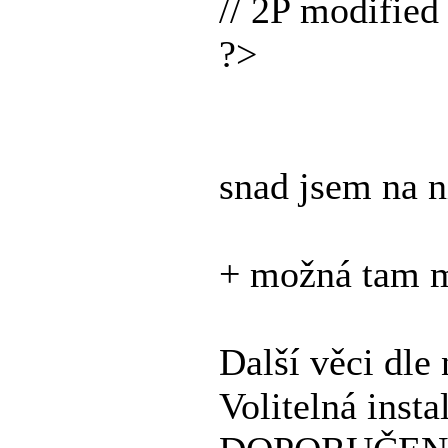
// 2P modifie
?>
snad jsem na ni
+ možná tam m
Další věci dle
Volitelná ins