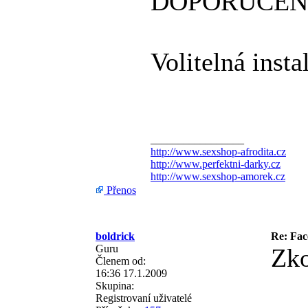
DOPORUČEN
Volitelná in
_________________
http://www.sexshop-afrodita.cz
http://www.perfektni-darky.cz
http://www.sexshop-amorek.cz
Přenos
boldrick
Re: Fa
Guru
Zko
Členem od:
16:36 17.1.2009
Skupina:
Registrovaní uživatelé