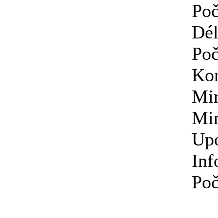
Poč
Dél
Poč
Kom
Min
Min
Upo
Inf
Poč