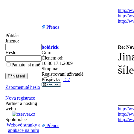
______
http://w
http://w
http://
Přenos
Přihlásit
Jméno:
boldrick
Re: Nov
Heslo:
Guru
Jin
Členem od:
16:36 17.1.2009
Pamatuj si mně
šíl
Skupina:
Registrovaní uživatelé
Příspěvky:
157
Zapomenuté heslo
Nová registrace
Partner a hosting
______
webu
http://w
http://w
Spolupráce
http://
Webové stránky a
Přenos
aplikace na míru