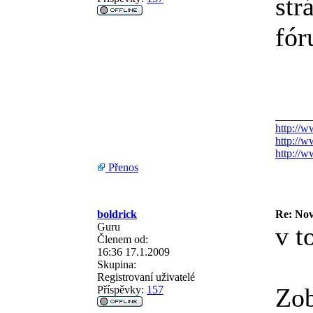
str
fór
______
http://w
http://w
http://
Přenos
boldrick
Re: Nov
Guru
v t
Členem od:
16:36 17.1.2009
Skupina:
Registrovaní uživatelé
Zob
Příspěvky:
157