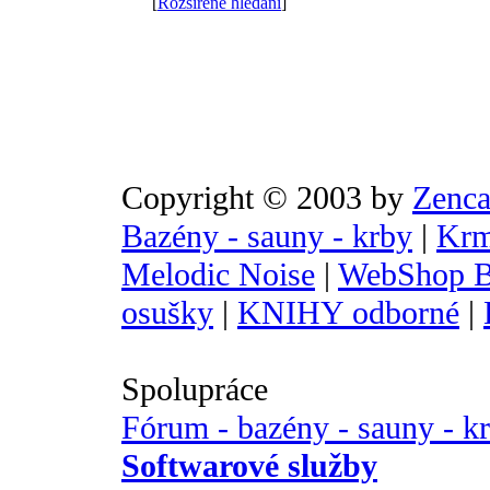
[
Rozšířené hledání
]
Copyright © 2003 by
Zenca
Bazény - sauny - krby
|
Krm
Melodic Noise
|
WebShop B
osušky
|
KNIHY odborné
|
Spolupráce
Fórum - bazény - sauny - k
Softwarové služby