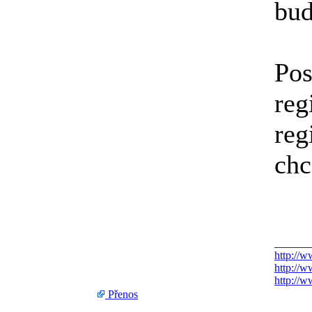
bud
Pos
reg
reg
chc
______
http://w
http://w
http://
Přenos