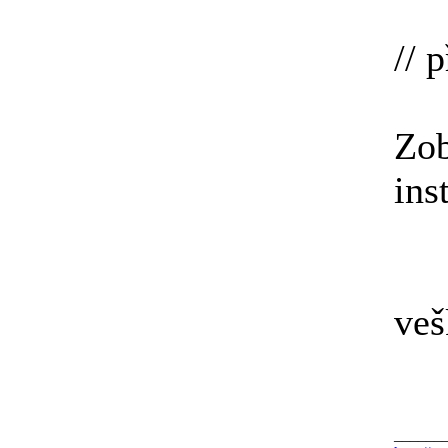
// 
Zob
ins
veš
______