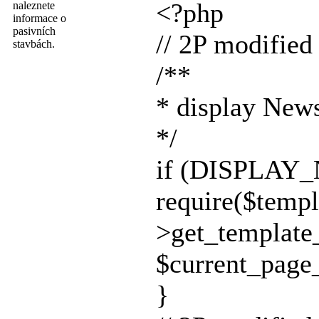
<?php
naleznete
informace o
pasivních
// 2P modifie
stavbách.
/**
* display Ne
*/
if (DISPLAY
require($templ
>get_templat
$current_page_
}