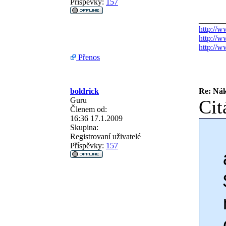
Příspěvky:
157
______
http://w
http://w
http://
Přenos
boldrick
Re: Nák
Guru
Cit
Členem od:
16:36 17.1.2009
Skupina:
Registrovaní uživatelé
Příspěvky:
157