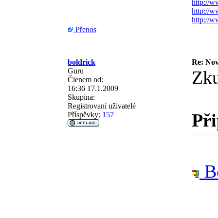
http://w
http://w
http://
Přenos
boldrick
Re: Nov
Guru
Zku
Členem od:
16:36 17.1.2009
Skupina:
Registrovaní uživatelé
Při
Příspěvky:
157
Bo