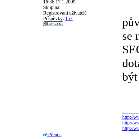
16:36 17.1.2009
Skupina:
Registrovaní uživatelé
pův
Příspěvky:
157
se 
SEO
dot
být
______
http://w
http://w
http://
Přenos