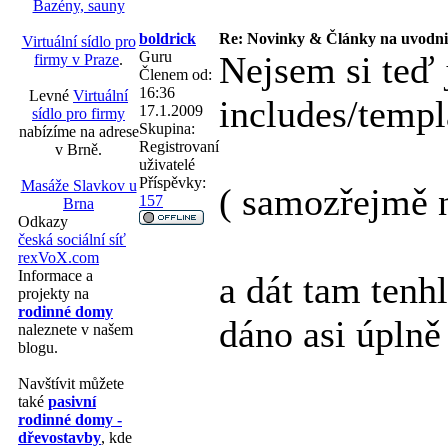
Bazény, sauny
boldrick
Re: Novinky & Články na uvodni
Virtuální sídlo pro
Guru
Nejsem si teď 
firmy v Praze
.
Členem od:
16:36
Levné
Virtuální
includes/templ
17.1.2009
sídlo pro firmy
Skupina:
nabízíme na adrese
Registrovaní
v Brně.
uživatelé
Příspěvky:
Masáže Slavkov u
( samozřejmě n
157
Brna
Odkazy
česká sociální síť
rexVoX.com
Informace a
a dát tam tenh
projekty na
rodinné domy
dáno asi úplně
naleznete v našem
blogu.
Navštívit můžete
také
pasivní
rodinné domy -
dřevostavby
, kde