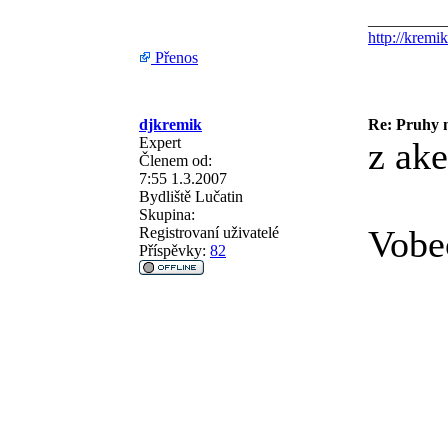
__________
http://kremik
Přenos
djkremik
Re: Pruhy 
Expert
z ak
Členem od:
7:55 1.3.2007
Bydliště
Lučatin
Skupina:
Vobe
Registrovaní uživatelé
Příspěvky:
82
__________