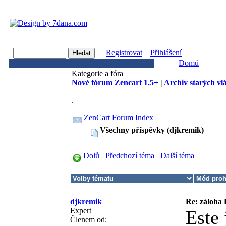
Registrovat
Přihlášení
Domů
Kategorie a fóra
Nové fórum Zencart 1.5+
|
Archiv starých vl
.
ZenCart Forum Index
Všechny příspěvky (djkremik)
Dolů
Předchozí téma
Další téma
djkremik
Re: záloha
Expert
Este
Členem od: