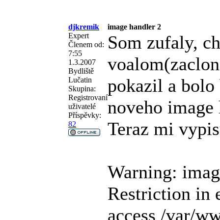
djkremik
image handler 2
Expert
Som zufaly, ch
Členem od:
7:55
voalom(zaclona
1.3.2007
Bydliště
pokazil a bolo
Lučatin
Skupina:
Registrovaní
noveho image h
uživatelé
Příspěvky:
Teraz mi vypis
82
Warning: imag
Restriction in 
access /var/w