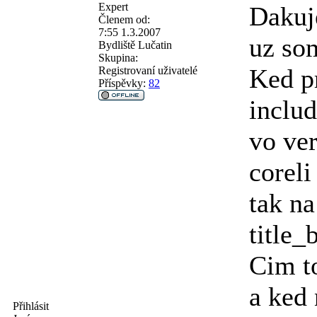
Expert
Dakuj
Členem od:
7:55 1.3.2007
uz som
Bydliště
Lučatin
Skupina:
Ked p
Registrovaní uživatelé
Příspěvky:
82
includ
vo ver
coreli
tak n
title_
Cim t
a ked 
Přihlásit