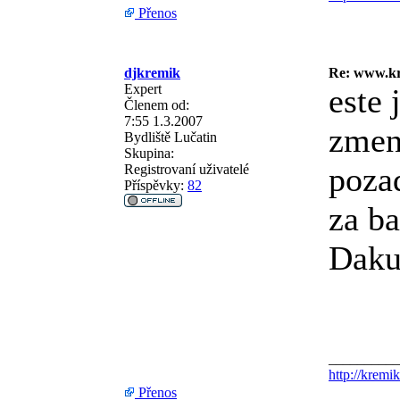
Přenos
djkremik
Re: www.kr
Expert
este 
Členem od:
7:55 1.3.2007
zmen
Bydliště
Lučatin
Skupina:
pozad
Registrovaní uživatelé
Příspěvky:
82
za b
Daku
__________
http://kremik
Přenos