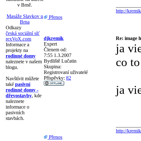
v Brně.
__________
http://kremik
Masáže Slavkov u
Přenos
Brna
Odkazy
česká sociální síť
djkremik
Re: image h
rexVoX.com
Expert
ja v
Informace a
Členem od:
projekty na
7:55 1.3.2007
rodinné domy
co to
Bydliště
Lučatin
naleznete v našem
Skupina:
blogu.
Registrovaní uživatelé
Příspěvky:
82
Navštívit můžete
také
pasivní
ja vi
rodinné domy -
dřevostavby
, kde
naleznete
informace o
pasivních
stavbách.
__________
http://kremik
Přenos