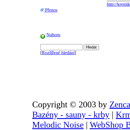
http://kremik
Přenos
Nahoru
[
Rozšířené hledání
]
Copyright © 2003 by
Zenca
Bazény - sauny - krby
|
Krm
Melodic Noise
|
WebShop B