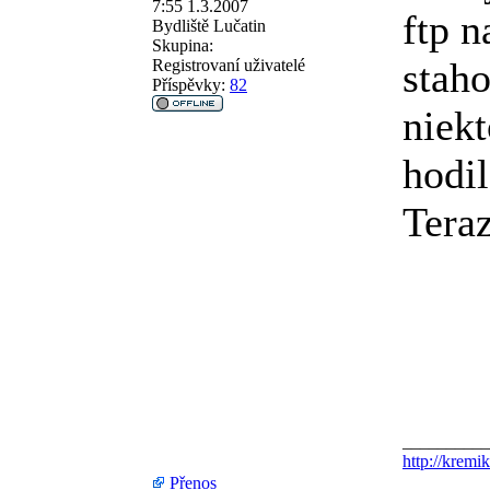
7:55 1.3.2007
ftp n
Bydliště
Lučatin
Skupina:
stah
Registrovaní uživatelé
Příspěvky:
82
niekt
hodil
Teraz
__________
http://kremik
Přenos