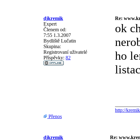
djkremik
Re: www.kr
Expert
ok c
Členem od:
7:55 1.3.2007
nero
Bydliště
Lučatin
Skupina:
ho le
Registrovaní uživatelé
Příspěvky:
82
lista
__________
http://kremik
Přenos
djkremik
Re: www.krem