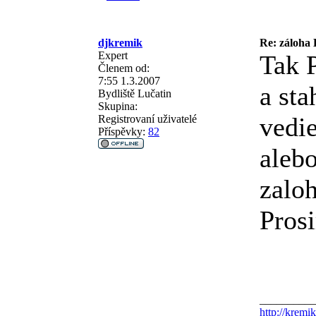
djkremik
Re: záloha
Expert
Tak P
Členem od:
7:55 1.3.2007
a st
Bydliště
Lučatin
Skupina:
vedie
Registrovaní uživatelé
Příspěvky:
82
alebo
zalo
Pros
__________
http://kremik