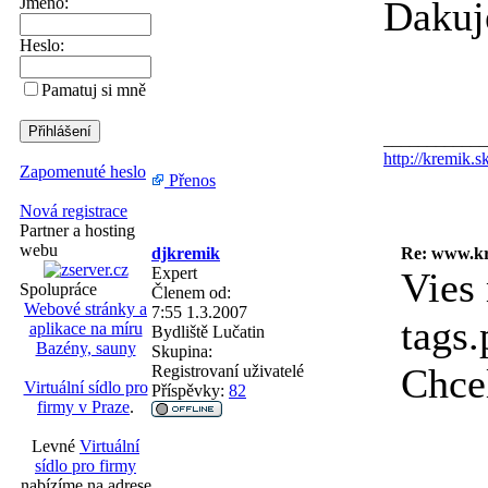
Jméno:
Daku
Heslo:
Pamatuj si mně
____________
http://kremik.s
Zapomenuté heslo
Přenos
Nová registrace
Partner a hosting
webu
djkremik
Re: www.kr
Expert
Vies 
Spolupráce
Členem od:
Webové stránky a
7:55 1.3.2007
tags
aplikace na míru
Bydliště
Lučatin
Bazény, sauny
Skupina:
Chcel
Registrovaní uživatelé
Virtuální sídlo pro
Příspěvky:
82
firmy v Praze
.
Levné
Virtuální
sídlo pro firmy
nabízíme na adrese