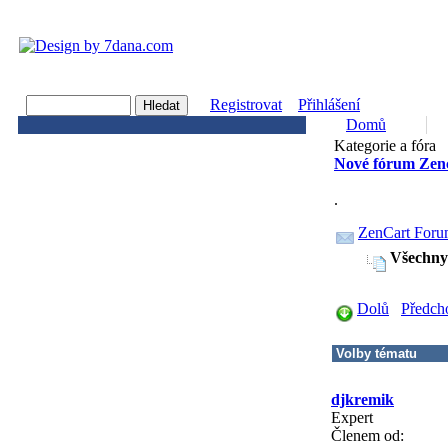
Registrovat
Přihlášení
Domů
Kategorie a fóra
Nové fórum Zenc
.
ZenCart Foru
Všechny
Dolů
Předch
djkremik
Expert
Členem od: