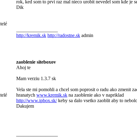
rok, ked som to prvi raz mal nieco urobit nevedel som kde je s
Dik
telé
_________________
http://kremik.sk
http://radostne.sk
admin
zaoblenie siteboxov
Ahoj te
Mam verziu 1.3.7 sk
Vela ste mi pomohli a chcel som poprosit o radu ako zmenit za
telé
hranatych
www.kremik.sk
na zaoblenie ako v napriklad
http://www.ipbox.sk/
keby sa dalo vsetko zaoblit aby to nebolo
Dakujem
_________________