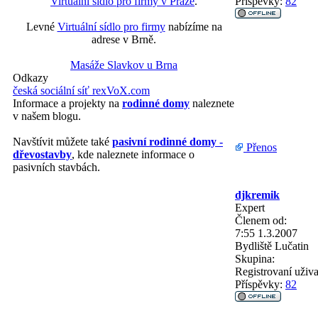
Virtuální sídlo pro firmy v Praze
.
Příspěvky:
82
Levné
Virtuální sídlo pro firmy
nabízíme na
adrese v Brně.
Masáže Slavkov u Brna
Odkazy
česká sociální síť rexVoX.com
Informace a projekty na
rodinné domy
naleznete
v našem blogu.
Navštívit můžete také
pasivní rodinné domy -
Přenos
dřevostavby
, kde naleznete informace o
pasivních stavbách.
djkremik
Expert
Členem od:
7:55 1.3.2007
Bydliště
Lučatin
Skupina:
Registrovaní uživa
Příspěvky:
82