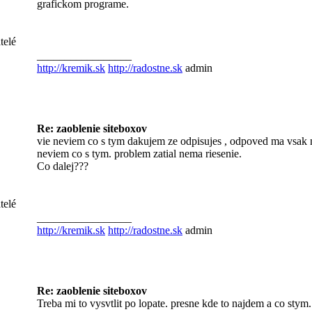
grafickom programe.
telé
_________________
http://kremik.sk
http://radostne.sk
admin
Re: zaoblenie siteboxov
vie neviem co s tym dakujem ze odpisujes , odpoved ma vsak 
neviem co s tym. problem zatial nema riesenie.
Co dalej???
telé
_________________
http://kremik.sk
http://radostne.sk
admin
Re: zaoblenie siteboxov
Treba mi to vysvtlit po lopate. presne kde to najdem a co sty