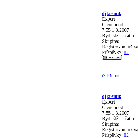
djkremik
Expert
Členem od:
7:55 1.3.2007
Bydliště
Lučatin
Skupina:
Registrovaní uživa
Příspěvky:
82
Přenos
djkremik
Expert
Členem od:
7:55 1.3.2007
Bydliště
Lučatin
Skupina:
Registrovaní uživa
Příspěvky:
82