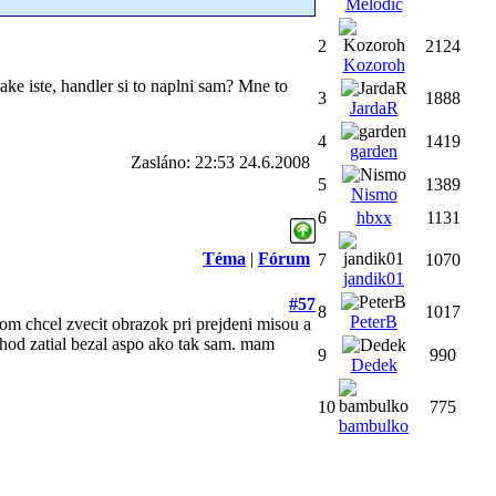
Melodic
2
2124
Kozoroh
ake iste, handler si to naplni sam? Mne to
3
1888
JardaR
4
1419
garden
Zasláno: 22:53 24.6.2008
5
1389
Nismo
6
hbxx
1131
Téma
|
Fórum
7
1070
jandik01
#57
8
1017
PeterB
om chcel zvecit obrazok pri prejdeni misou a
hod zatial bezal aspo ako tak sam. mam
9
990
Dedek
10
775
bambulko