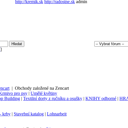
http://kremik.sk
http://radostne.sk
admin
í
]
ncart
|
Obchody založené na Zencart
Krmivo pro psy
|
Umělé květiny
p Building
|
Textilní dorty z ručníku a osušky
|
KNIHY odborné
|
HR
- krby
|
Stavební katalog
|
Lohnarbeit