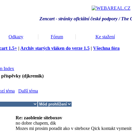
Zencart - stránky oficiální české podpory / T
he 
Odkazy
Fórum
Ke stažení
art 1.5+
|
Archiv starých vláken do verze 1.5
|
Všechna fóra
m Index
 příspěvky (djkremik)
ozí téma
Další téma
Re: zaoblenie siteboxov
no dobre chapem, dik
Mozes mi prosim poradit ako v siteboxe Qick kontakt vymenit