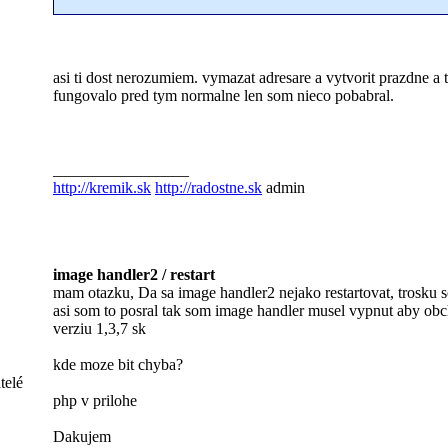
asi ti dost nerozumiem. vymazat adresare a vytvorit prazdne a t
fungovalo pred tym normalne len som nieco pobabral.
_________________
http://kremik.sk
http://radostne.sk
admin
image handler2 / restart
mam otazku, Da sa image handler2 nejako restartovat, trosku s
asi som to posral tak som image handler musel vypnut aby obc
verziu 1,3,7 sk
kde moze bit chyba?
telé
php v prilohe
Dakujem