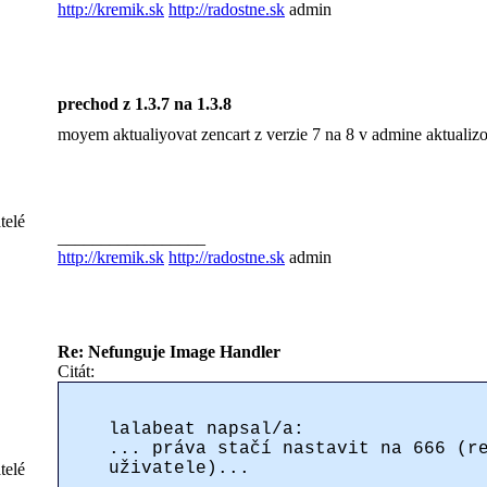
http://kremik.sk
http://radostne.sk
admin
prechod z 1.3.7 na 1.3.8
moyem aktualiyovat zencart z verzie 7 na 8 v admine aktualizo
telé
_________________
http://kremik.sk
http://radostne.sk
admin
Re: Nefunguje Image Handler
Citát:
lalabeat napsal/a:
... práva stačí nastavit na 666 (r
uživatele)...
telé