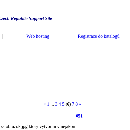
Czech Republic Support Site
Web hosting
Registrace do katalogů
«
1
...
3
4
5
(6)
7
8
»
#51
 za obrazok jpg ktory vytvorim v nejakom