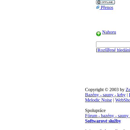
Přenos
Nahoru
[
Rozšířené hledán
Copyright © 2003 by
Ze
Bazény - sauny - krby
|
Melodic Noise
|
WebSho
Spolupráce
Fórum - bazény - sauny 
Softwarové služby