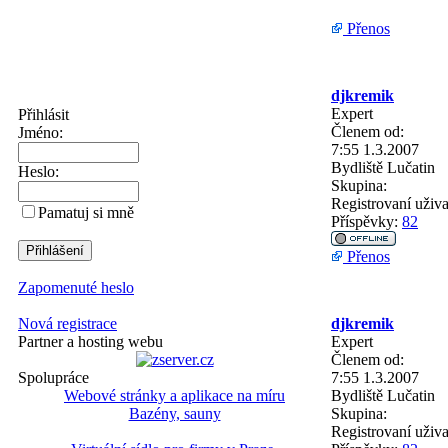
Přenos
djkremik
Expert
Přihlásit
Členem od:
Jméno:
7:55 1.3.2007
Bydliště
Lučatin
Heslo:
Skupina:
Registrovaní uživa
Pamatuj si mně
Příspěvky:
82
Přenos
Zapomenuté heslo
Nová registrace
djkremik
Partner a hosting webu
Expert
Členem od:
Spolupráce
7:55 1.3.2007
Webové stránky a aplikace na míru
Bydliště
Lučatin
Bazény, sauny
Skupina:
Registrovaní uživa