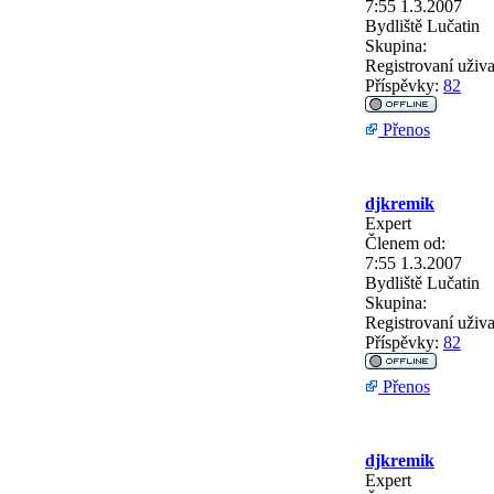
7:55 1.3.2007
Bydliště
Lučatin
Skupina:
Registrovaní uživa
Příspěvky:
82
Přenos
djkremik
Expert
Členem od:
7:55 1.3.2007
Bydliště
Lučatin
Skupina:
Registrovaní uživa
Příspěvky:
82
Přenos
djkremik
Expert