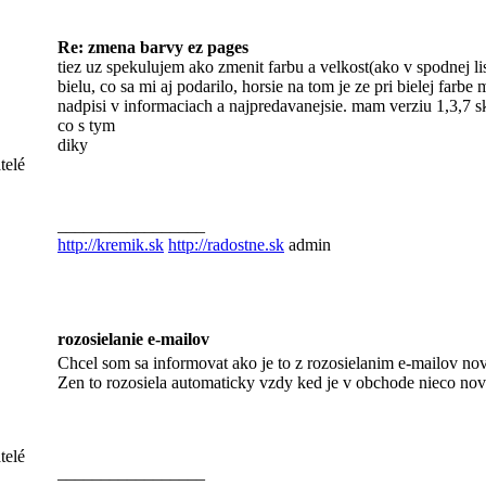
Re: zmena barvy ez pages
tiez uz spekulujem ako zmenit farbu a velkost(ako v spodnej lis
bielu, co sa mi aj podarilo, horsie na tom je ze pri bielej farb
nadpisi v informaciach a najpredavanejsie. mam verziu 1,3,7 s
co s tym
diky
telé
_________________
http://kremik.sk
http://radostne.sk
admin
rozosielanie e-mailov
Chcel som sa informovat ako je to z rozosielanim e-mailov no
Zen to rozosiela automaticky vzdy ked je v obchode nieco nove
telé
_________________