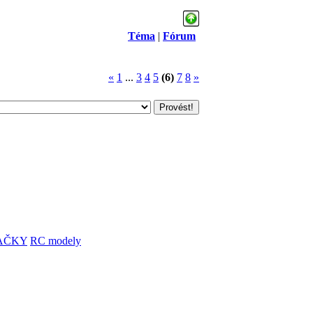
Téma
|
Fórum
«
1
...
3
4
5
(6)
7
8
»
AČKY
RC modely