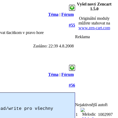
Vyšel nový Zencart
1.5.0
Téma
|
Fórum
Originální moduly
můžete stahovat na
#55
www.zen-cart.com
vat tlacitkom v pravo hore
Reklama
Zasláno: 22:39 4.8.2008
Téma
|
Fórum
#56
Nejaktivnější autoři
ead/write pro všechny
1
1002997