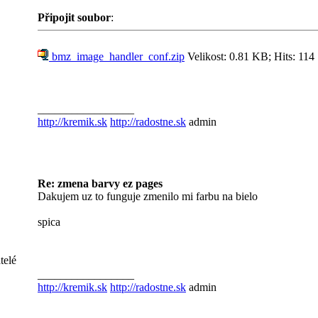
Připojit soubor
:
bmz_image_handler_conf.zip
Velikost: 0.81 KB; Hits: 114
_________________
http://kremik.sk
http://radostne.sk
admin
Re: zmena barvy ez pages
Dakujem uz to funguje zmenilo mi farbu na bielo
spica
telé
_________________
http://kremik.sk
http://radostne.sk
admin