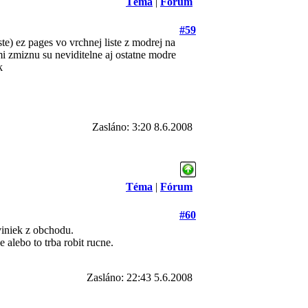
Téma
|
Fórum
#59
te) ez pages vo vrchnej liste z modrej na
e mi zmiznu su neviditelne aj ostatne modre
k
Zasláno: 3:20 8.6.2008
Téma
|
Fórum
#60
viniek z obchodu.
 alebo to trba robit rucne.
Zasláno: 22:43 5.6.2008