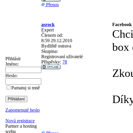
Přenos
asrock
Facebook 
Expert
Chci
Členem od:
8:59 29.12.2010
box 
Bydliště
ostrava
Skupina:
Registrovaní uživatelé
Přihlásit
Příspěvky:
78
Jméno:
Zkou
Heslo:
Pamatuj si mně
Dík
Zapomenuté heslo
Nová registrace
Partner a hosting
webu