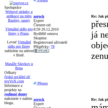
Přenos
Spolupráce
Webové stránky a
aplikace na míru
asrock
Re: Jak př
Bazény, sauny
Expert
přes
Členem od:
Virtuální sídlo pro
8:59 29.12.2010
já n
firmy v Praze
.
Bydliště
ostrava
Skupina:
Levné
Virtuální
obje
Registrovaní uživatelé
sídlo pro firmy
Příspěvky:
78
nabízíme na adrese
zen
v Brně.
Masáže Slavkov u
Brna
Odkazy
česká sociální síť
rexVoX.com
Přenos
Informace a
projekty na
rodinné domy
naleznete v našem
asrock
Re: Jak př
blogu.
Expert
mám 