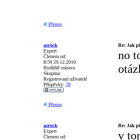
Přenos
asrock
Re: Jak př
Expert
no t
Členem od:
8:59 29.12.2010
otáz
Bydliště
ostrava
Skupina:
Registrovaní uživatelé
Příspěvky:
78
Přenos
asrock
Re: Jak př
Expert
v to
Členem od: