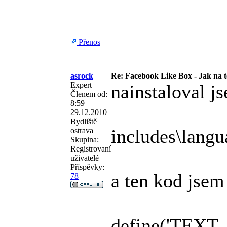
Přenos
asrock
Re: Facebook Like Box - Jak na t
Expert
nainstaloval j
Členem od:
8:59
29.12.2010
Bydliště
includes\langu
ostrava
Skupina:
Registrovaní
uživatelé
Příspěvky:
a ten kod jsem
78
define('TEX