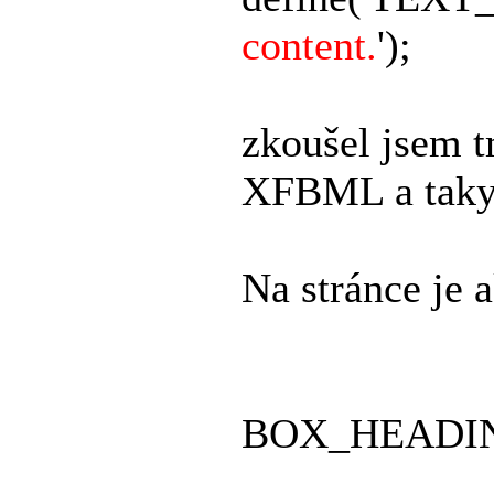
content.
');
zkoušel jsem t
XFBML a taky 
Na stránce je 
BOX_HEADI