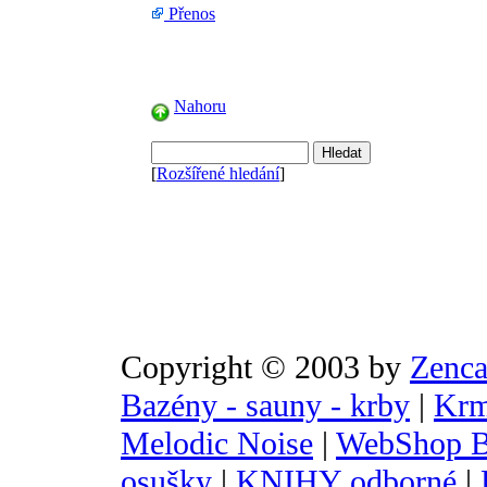
Přenos
Nahoru
[
Rozšířené hledání
]
Copyright © 2003 by
Zenca
Bazény - sauny - krby
|
Krm
Melodic Noise
|
WebShop B
osušky
|
KNIHY odborné
|