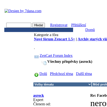
Registrovat
Přihlášení
Domů
Kategorie a fóra
Nové fórum Zencart 1.5+
|
Archiv starých vl
.
ZenCart Forum Index
Všechny příspěvky (asrock)
Dolů
Předchozí téma
Další téma
asrock
Re: Faceb
Expert
nero
Členem od: