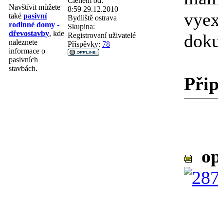
Členem od:
Navštívit můžete
8:59 29.12.2010
vyex
také
pasivní
Bydliště
ostrava
rodinné domy -
Skupina:
dřevostavby
, kde
doku
Registrovaní uživatelé
naleznete
Příspěvky:
78
informace o
pasivních
stavbách.
Přip
op