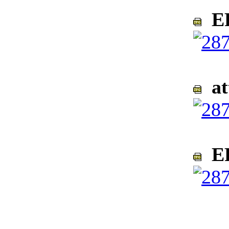
EP
at
EP