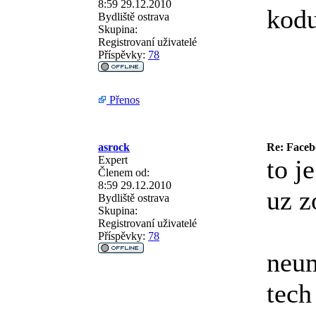
8:59 29.12.2010
kodu
Bydliště
ostrava
Skupina:
Registrovaní uživatelé
Příspěvky:
78
Přenos
asrock
Re: Faceb
Expert
to j
Členem od:
8:59 29.12.2010
uz z
Bydliště
ostrava
Skupina:
Registrovaní uživatelé
Příspěvky:
78
neum
tech