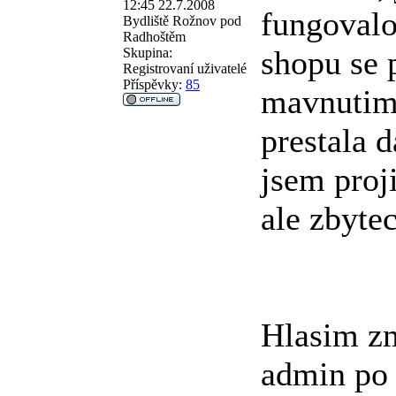
12:45 22.7.2008
fungovalo
Bydliště
Rožnov pod
Radhoštěm
shopu se 
Skupina:
Registrovaní uživatelé
Příspěvky:
85
mavnutim
prestala d
jsem proj
ale zbyte
Hlasim zm
admin po 