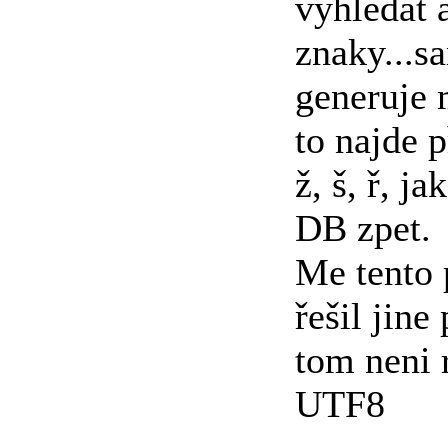
vyhledat 
znaky...s
generuje m
to najde p
ž, š, ř, j
DB zpet.
Me tento 
řešil jine
tom neni 
UTF8