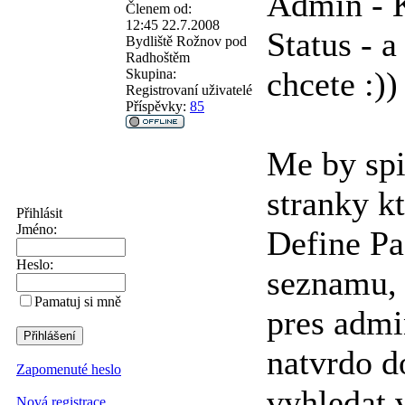
Admin - K
Členem od:
12:45 22.7.2008
Status - a
Bydliště
Rožnov pod
Radhoštěm
chcete :))
Skupina:
Registrovaní uživatelé
Příspěvky:
85
Me by spi
stranky k
Přihlásit
Jméno:
Define Pa
Heslo:
seznamu, 
Pamatuj si mně
pres admi
natvrdo d
Zapomenuté heslo
vyhledat
Nová registrace