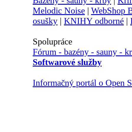
Bazény - sauny - krby
|
Krm
Melodic Noise
|
WebShop B
osušky
|
KNIHY odborné
|
Spolupráce
Fórum - bazény - sauny - k
Softwarové služby
Informačný portál o Open So