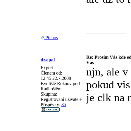
_________________
Přenos
Re: Prosím Vás kde ed
dr.apal
Vás
Expert
njn, ale v
Členem od:
12:45 22.7.2008
pokud vis
Bydliště
Rožnov pod
Radhoštěm
je clk na 
Skupina:
Registrovaní uživatelé
Příspěvky:
85
_________________