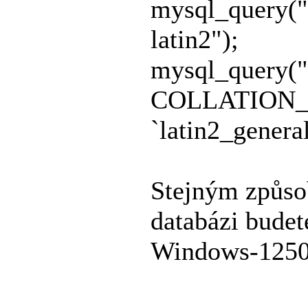
mysql_query
latin2");
mysql_query(
COLLATION
`latin2_general
Stejným způsob
databázi budet
Windows-1250