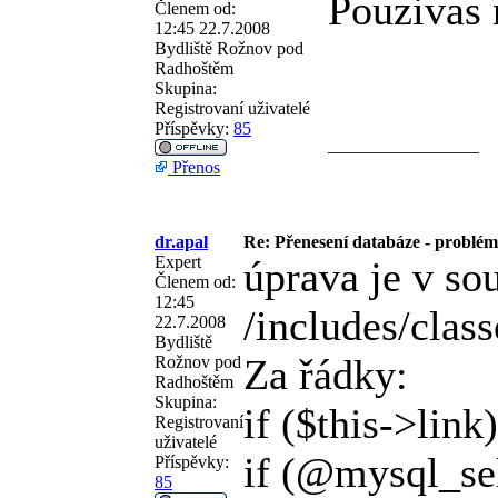
Pouzivas 
Členem od:
12:45 22.7.2008
Bydliště
Rožnov pod
Radhoštěm
Skupina:
Registrovaní uživatelé
Příspěvky:
85
_________________
Přenos
dr.apal
Re: Přenesení databáze - problém 
Expert
úprava je v so
Členem od:
12:45
/includes/clas
22.7.2008
Bydliště
Za řádky:
Rožnov pod
Radhoštěm
Skupina:
if ($this->link)
Registrovaní
uživatelé
if (@mysql_sel
Příspěvky:
85