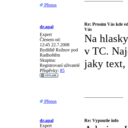
Přenos
Re: Prosím Vás kde ed
dr.apal
Vás
Expert
Na hlasky
Členem od:
12:45 22.7.2008
v TC. Naj
Bydliště
Rožnov pod
Radhoštěm
jaky text
Skupina:
Registrovaní uživatelé
Příspěvky:
85
_________________
Přenos
dr.apal
Re: Vypnutie info
Expert