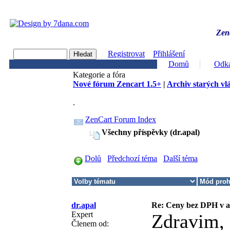
Zenc
Registrovat
Přihlášení
Domů
Odk
Kategorie a fóra
Nové fórum Zencart 1.5+
|
Archiv starých vl
.
ZenCart Forum Index
Všechny příspěvky (dr.apal)
Dolů
Předchozí téma
Další téma
dr.apal
Re: Ceny bez DPH v 
Expert
Zdravim, 
Členem od: