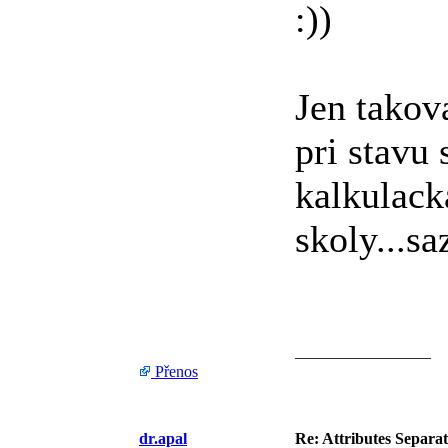
:))
Jen takov
pri stavu 
kalkulacka
skoly...sa
_________________
Přenos
dr.apal
Re: Attributes Separa