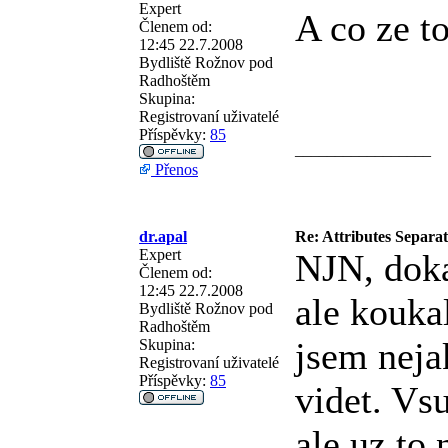
Expert
A co ze t
Členem od:
12:45 22.7.2008
Bydliště
Rožnov pod
Radhoštěm
Skupina:
Registrovaní uživatelé
Příspěvky:
85
_________________
Přenos
dr.apal
Re: Attributes Separa
Expert
NJN, dokaz
Členem od:
12:45 22.7.2008
ale kouka
Bydliště
Rožnov pod
Radhoštěm
jsem neja
Skupina:
Registrovaní uživatelé
Příspěvky:
85
videt. Vs
ale uz to