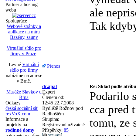
Partner a hosting
ale nepris
webu
Spolupráce
Tak kdyb
Webové stránky a
aplikace na míru
Bazény, sauny
Virtuální sídlo pro
firmy v Praze
.
_________________
Levné
Virtuální
Přenos
sídlo pro firmy
nabízíme na adrese
v Brně.
dr.apal
Re: Sklad podle atrib
Masáže Slavkov u
Expert
Podarilo s
Brna
Členem od:
Odkazy
12:45 22.7.2008
cca pred 
česká sociální síť
Bydliště
Rožnov pod
rexVoX.com
Radhoštěm
tomu, ze 
Informace a
Skupina:
projekty na
Registrovaní uživatelé
rodinné domy
Příspěvky:
85
naleznete v našem