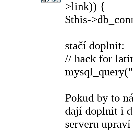
>link)) {
$this->db_conn
stačí doplnit:
// hack for lati
mysql_query(
Pokud by to ná
dají doplnit i
serveru upraví