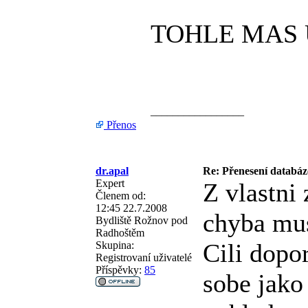
TOHLE MAS
_________________
Přenos
dr.apal
Re: Přenesení databáze
Expert
Z vlastni
Členem od:
12:45 22.7.2008
chyba mus
Bydliště
Rožnov pod
Radhoštěm
Cili dopo
Skupina:
Registrovaní uživatelé
Příspěvky:
85
sobe jako