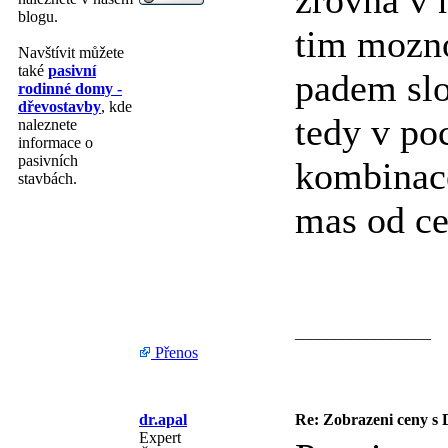
zrovna v 
blogu.
tim mozno
Navštívit můžete
také
pasivní
padem slo
rodinné domy -
dřevostavby
, kde
tedy v po
naleznete
informace o
pasivních
kombinace
stavbách.
mas od ce
_________________
Přenos
dr.apal
Re: Zobrazeni ceny s 
Expert