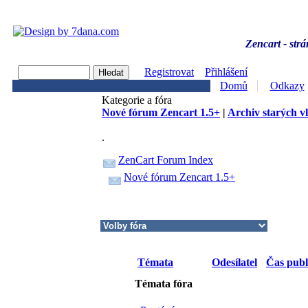
Zencart - strá
Registrovat
Přihlášení
Domů
Odkazy
Kategorie a fóra
Nové fórum Zencart 1.5+
|
Archiv starých v
.
ZenCart Forum Index
Nové fórum Zencart 1.5+
Témata
Odesílatel
Čas publ
Témata fóra