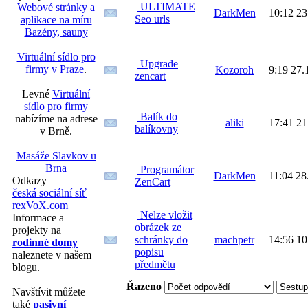
ULTIMATE
Webové stránky a
DarkMen
10:12 23
Seo urls
aplikace na míru
Bazény, sauny
Virtuální sídlo pro
Upgrade
firmy v Praze
.
Kozoroh
9:19 27.
zencart
Levné
Virtuální
sídlo pro firmy
Balík do
nabízíme na adrese
aliki
17:41 21
balíkovny
v Brně.
Masáže Slavkov u
Brna
Programátor
DarkMen
11:04 28
Odkazy
ZenCart
česká sociální síť
rexVoX.com
Nelze vložit
Informace a
obrázek ze
projekty na
schránky do
machpetr
14:56 10
rodinné domy
popisu
naleznete v našem
předmětu
blogu.
Řazeno
Navštívit můžete
také
pasivní