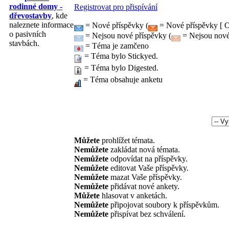
rodinné domy -
Registrovat pro přispívání
dřevostavby
, kde
naleznete informace
= Nové příspěvky (
= Nové příspěvky [ O
o pasivních
= Nejsou nové příspěvky (
= Nejsou nové 
stavbách.
= Téma je zamčeno
= Téma bylo Stickyed.
= Téma bylo Digested.
= Téma obsahuje anketu
Můžete
prohlížet témata.
Nemůžete
zakládat nová témata.
Nemůžete
odpovídat na příspěvky.
Nemůžete
editovat Vaše příspěvky.
Nemůžete
mazat Vaše příspěvky.
Nemůžete
přidávat nové ankety.
Můžete
hlasovat v anketách.
Nemůžete
připojovat soubory k příspěvkům.
Nemůžete
přispívat bez schválení.