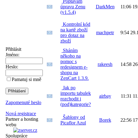
Poptávám
úpravu Zenu
DarkMen
11:06 19
(v1.5.4)
Kontrolní kód
na kartě zboží
machpetr
9:54 29.
pro dotaz na
zboží
Přihlásit
Sháním
Jméno:
někoho na
pomoc s
rakeesh
14:58 26
Heslo:
redesignem e-
shopu na
ZenCart 1.3.9.
Pamatuj si mně
Jak po
importu tabulek
airbay
11:31 11
rozchodit i
Zapomenuté heslo
(pod)kategorie?
Nová registrace
Šablony od
Partner a hosting
Borek
22:56 17
Picaflor Azul
webu
Spolupráce