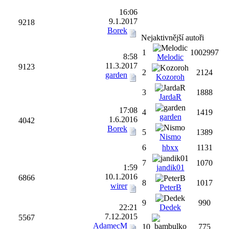
16:06
9.1.2017
9218
Borek
Nejaktivnější autoři
1
1002997
8:58
Melodic
11.3.2017
9123
2
2124
garden
Kozoroh
3
1888
JardaR
17:08
4
1419
garden
1.6.2016
4042
Borek
5
1389
Nismo
6
hbxx
1131
7
1070
1:59
jandik01
10.1.2016
6866
8
1017
wirer
PeterB
9
990
22:21
Dedek
7.12.2015
5567
AdamecM
10
775