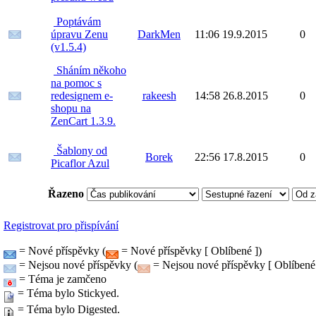
Poptávám
úpravu Zenu
DarkMen
11:06 19.9.2015
0
(v1.5.4)
Sháním někoho
na pomoc s
redesignem e-
rakeesh
14:58 26.8.2015
0
shopu na
ZenCart 1.3.9.
Šablony od
Borek
22:56 17.8.2015
0
Picaflor Azul
Řazeno
Registrovat pro přispívání
= Nové příspěvky (
= Nové příspěvky [ Oblíbené ])
= Nejsou nové příspěvky (
= Nejsou nové příspěvky [ Oblíbené 
= Téma je zamčeno
= Téma bylo Stickyed.
= Téma bylo Digested.