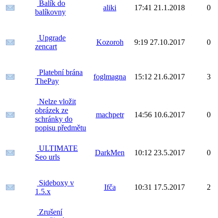
Balík do
aliki
17:41 21.1.2018
0
balíkovny
Upgrade
Kozoroh
9:19 27.10.2017
0
zencart
Platební brána
foglmagna
15:12 21.6.2017
3
ThePay
Nelze vložit
obrázek ze
machpetr
14:56 10.6.2017
0
schránky do
popisu předmětu
ULTIMATE
DarkMen
10:12 23.5.2017
0
Seo urls
Sideboxy v
Ifča
10:31 17.5.2017
2
1.5.x
Zrušení