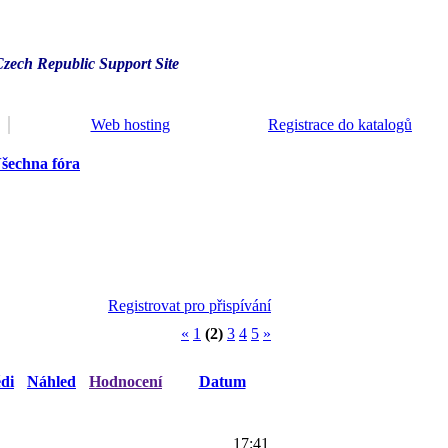
Czech Republic Support Site
Web hosting
Registrace do katalogů
šechna fóra
Registrovat pro přispívání
«
1
(2)
3
4
5
»
di
Náhled
Hodnocení
Datum
17:41