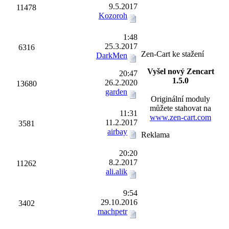
9.5.2017
11478
Kozoroh
1:48
25.3.2017
6316
Zen-Cart ke stažení
DarkMen
Vyšel nový Zencart
20:47
1.5.0
26.2.2020
13680
garden
Originální moduly
můžete stahovat na
11:31
www.zen-cart.com
11.2.2017
3581
airbay
Reklama
20:20
8.2.2017
11262
ali.alik
9:54
29.10.2016
3402
machpetr