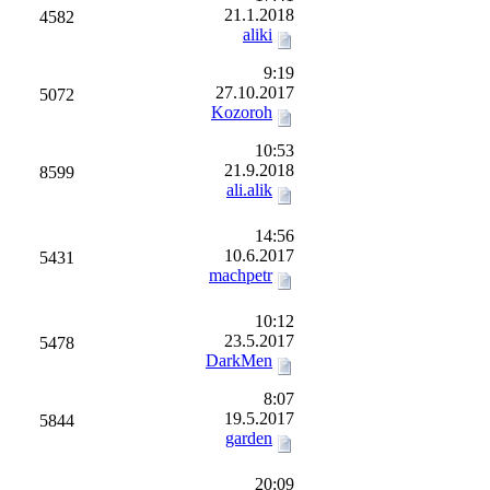
21.1.2018
4582
aliki
9:19
27.10.2017
5072
Kozoroh
10:53
21.9.2018
8599
ali.alik
14:56
10.6.2017
5431
machpetr
10:12
23.5.2017
5478
DarkMen
8:07
19.5.2017
5844
garden
20:09