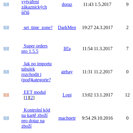
vytváření
doraz
11:43 1.5.2017
9
zákaznických
účtů
set_time_zone?
DarkMen
19:27 24.3.2017
2
Super orders
Ifča
11:54 11.3.2017
7
pro 1.5.5
Jak po importu
tabulek
airbay
11:31 11.2.2017
0
rozchodit i
(pod)kategorie?
EET modul
Lopi
13:02 13.1.2017
12
[
1
][
2
]
Kontrolní kód
na kartě zboží
machpetr
9:54 29.10.2016
0
pro dotaz na
zboží