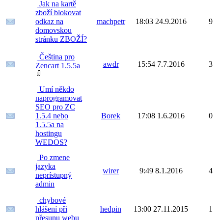
Jak na kartě
zboží blokovat
odkaz na
machpetr
18:03 24.9.2016
9
domovskou
stránku ZBOŽÍ?
Čeština pro
awdr
15:54 7.7.2016
3
Zencart 1.5.5a
Umí někdo
naprogramovat
SEO pro ZC
1.5.4 nebo
Borek
17:08 1.6.2016
0
1.5.5a na
hostingu
WEDOS?
Po zmene
jazyka
wirer
9:49 8.1.2016
4
neprístupný
admin
chybové
hlášení při
hedpin
13:00 27.11.2015
1
přesunu webu