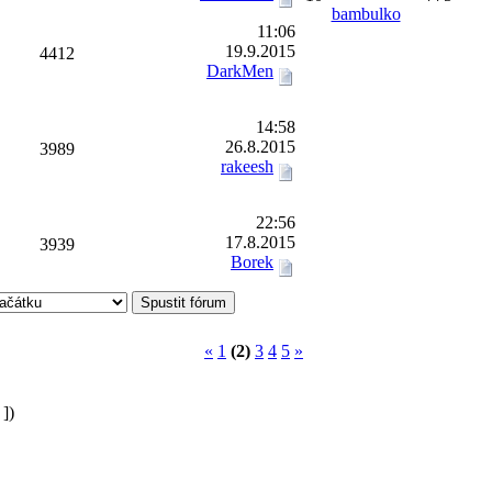
bambulko
11:06
19.9.2015
4412
DarkMen
14:58
26.8.2015
3989
rakeesh
22:56
17.8.2015
3939
Borek
«
1
(2)
3
4
5
»
])