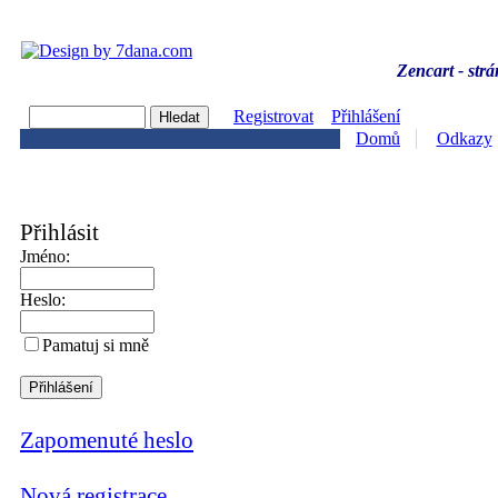
Zencart - strá
Registrovat
Přihlášení
Domů
Odkazy
Přihlásit
Jméno:
Heslo:
Pamatuj si mně
Zapomenuté heslo
Nová registrace