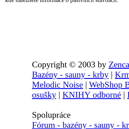
kde naleznete informace o pasivních stavbách.
Copyright © 2003 by
Zenca
Bazény - sauny - krby
|
Krm
Melodic Noise
|
WebShop B
osušky
|
KNIHY odborné
|
Spolupráce
Fórum - bazény - sauny - k