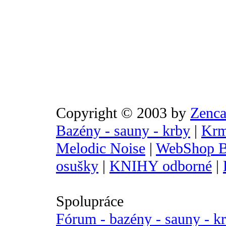
Copyright © 2003 by
Zenca
Bazény - sauny - krby
|
Krm
Melodic Noise
|
WebShop B
osušky
|
KNIHY odborné
|
Spolupráce
Fórum - bazény - sauny - k