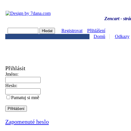
Zencart - strá
Registrovat
Přihlášení
Domů
Odkazy
Přihlásit
Jméno:
Heslo:
Pamatuj si mně
Zapomenuté heslo