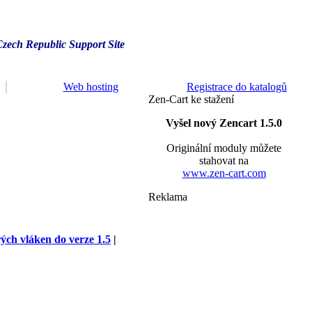
Czech Republic Support Site
Web hosting
Registrace do katalogů
Zen-Cart ke stažení
Vyšel nový Zencart 1.5.0
Originální moduly můžete
stahovat na
www.zen-cart.com
Reklama
rých vláken do verze 1.5
|