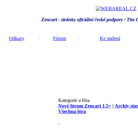
Zencart - stránky oficiální české podpory / T
he 
Odkazy
Fórum
Ke stažení
Kategorie a fóra
Nové fórum Zencart 1.5+
|
Archiv sta
Všechna fóra
.