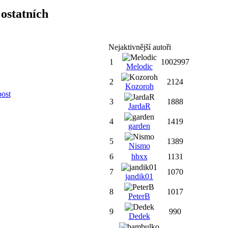
ostatních
Nejaktivnější autoři
1
1002997
Melodic
2
2124
Kozoroh
post
3
1888
JardaR
4
1419
garden
5
1389
Nismo
6
hbxx
1131
7
1070
jandik01
8
1017
PeterB
9
990
Dedek