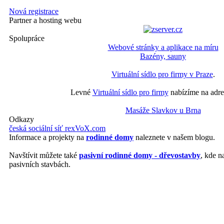
Nová registrace
Partner a hosting webu
Spolupráce
Webové stránky a aplikace na míru
Bazény, sauny
Virtuální sídlo pro firmy v Praze
.
Levné
Virtuální sídlo pro firmy
nabízíme na adre
Masáže Slavkov u Brna
Odkazy
česká sociální síť rexVoX.com
Informace a projekty na
rodinné domy
naleznete v našem blogu.
Navštívit můžete také
pasivní rodinné domy - dřevostavby
, kde n
pasivních stavbách.